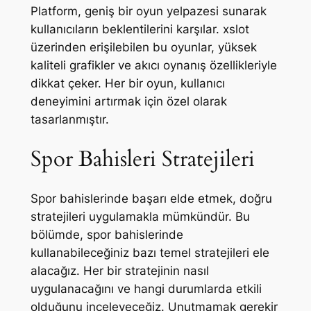
Platform, geniş bir oyun yelpazesi sunarak
kullanıcıların beklentilerini karşılar. xslot
üzerinden erişilebilen bu oyunlar, yüksek
kaliteli grafikler ve akıcı oynanış özellikleriyle
dikkat çeker. Her bir oyun, kullanıcı
deneyimini artırmak için özel olarak
tasarlanmıştır.
Spor Bahisleri Stratejileri
Spor bahislerinde başarı elde etmek, doğru
stratejileri uygulamakla mümkündür. Bu
bölümde, spor bahislerinde
kullanabileceğiniz bazı temel stratejileri ele
alacağız. Her bir stratejinin nasıl
uygulanacağını ve hangi durumlarda etkili
olduğunu inceleyeceğiz. Unutmamak gerekir