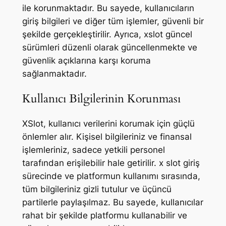
ile korunmaktadır. Bu sayede, kullanıcıların
giriş bilgileri ve diğer tüm işlemler, güvenli bir
şekilde gerçekleştirilir. Ayrıca, xslot güncel
sürümleri düzenli olarak güncellenmekte ve
güvenlik açıklarına karşı koruma
sağlanmaktadır.
Kullanıcı Bilgilerinin Korunması
XSlot, kullanıcı verilerini korumak için güçlü
önlemler alır. Kişisel bilgileriniz ve finansal
işlemleriniz, sadece yetkili personel
tarafından erişilebilir hale getirilir. x slot giriş
sürecinde ve platformun kullanımı sırasında,
tüm bilgileriniz gizli tutulur ve üçüncü
partilerle paylaşılmaz. Bu sayede, kullanıcılar
rahat bir şekilde platformu kullanabilir ve