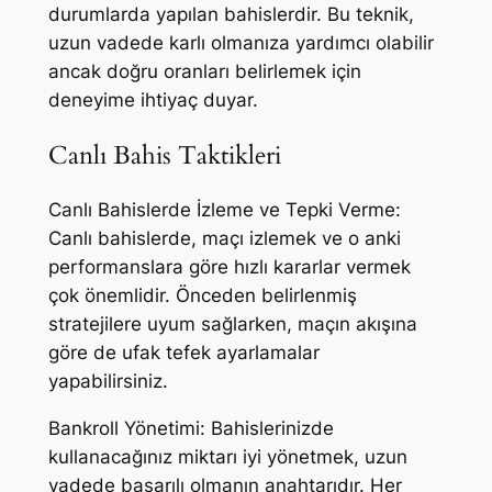
durumlarda yapılan bahislerdir. Bu teknik,
uzun vadede karlı olmanıza yardımcı olabilir
ancak doğru oranları belirlemek için
deneyime ihtiyaç duyar.
Canlı Bahis Taktikleri
Canlı Bahislerde İzleme ve Tepki Verme:
Canlı bahislerde, maçı izlemek ve o anki
performanslara göre hızlı kararlar vermek
çok önemlidir. Önceden belirlenmiş
stratejilere uyum sağlarken, maçın akışına
göre de ufak tefek ayarlamalar
yapabilirsiniz.
Bankroll Yönetimi: Bahislerinizde
kullanacağınız miktarı iyi yönetmek, uzun
vadede başarılı olmanın anahtarıdır. Her