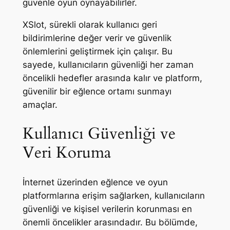
güvenle oyun oynayabilirler.
XSlot, sürekli olarak kullanıcı geri
bildirimlerine değer verir ve güvenlik
önlemlerini geliştirmek için çalışır. Bu
sayede, kullanıcıların güvenliği her zaman
öncelikli hedefler arasında kalır ve platform,
güvenilir bir eğlence ortamı sunmayı
amaçlar.
Kullanıcı Güvenliği ve
Veri Koruma
İnternet üzerinden eğlence ve oyun
platformlarına erişim sağlarken, kullanıcıların
güvenliği ve kişisel verilerin korunması en
önemli öncelikler arasındadır. Bu bölümde,