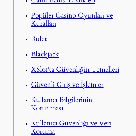
Canlı Bahis Taktikleri
Popüler Casino Oyunları ve
Kuralları
Rulet
Blackjack
XSlot’ta Güvenliğin Temelleri
Güvenli Giriş ve İşlemler
Kullanıcı Bilgilerinin
Korunması
Kullanıcı Güvenliği ve Veri
Koruma