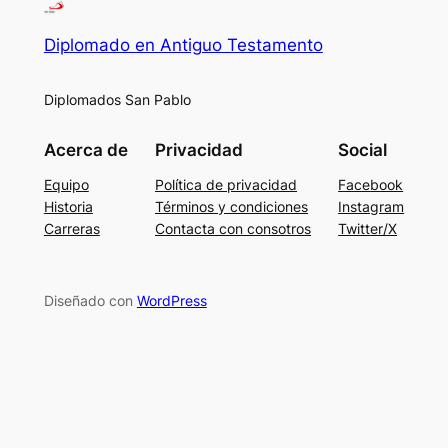
Diplomado en Antiguo Testamento
Diplomados San Pablo
Acerca de
Privacidad
Social
Equipo
Política de privacidad
Facebook
Historia
Términos y condiciones
Instagram
Carreras
Contacta con consotros
Twitter/X
Diseñado con
WordPress