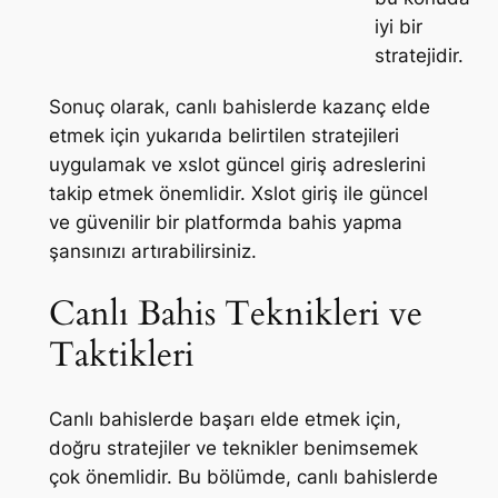
iyi bir
stratejidir.
Sonuç olarak, canlı bahislerde kazanç elde
etmek için yukarıda belirtilen stratejileri
uygulamak ve xslot güncel giriş adreslerini
takip etmek önemlidir. Xslot giriş ile güncel
ve güvenilir bir platformda bahis yapma
şansınızı artırabilirsiniz.
Canlı Bahis Teknikleri ve
Taktikleri
Canlı bahislerde başarı elde etmek için,
doğru stratejiler ve teknikler benimsemek
çok önemlidir. Bu bölümde, canlı bahislerde