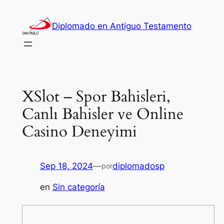
Saltar
al
Diplomado en Antiguo Testamento
contenido
XSlot – Spor Bahisleri,
Canlı Bahisler ve Online
Casino Deneyimi
Sep 18, 2024
—
diplomadosp
por
en
Sin categoría