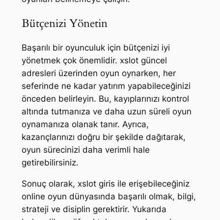
Bütçenizi Yönetin
Başarılı bir oyunculuk için bütçenizi iyi
yönetmek çok önemlidir. xslot güncel
adresleri üzerinden oyun oynarken, her
seferinde ne kadar yatırım yapabileceğinizi
önceden belirleyin. Bu, kayıplarınızı kontrol
altında tutmanıza ve daha uzun süreli oyun
oynamanıza olanak tanır. Ayrıca,
kazançlarınızı doğru bir şekilde dağıtarak,
oyun sürecinizi daha verimli hale
getirebilirsiniz.
Sonuç olarak, xslot giris ile erişebileceğiniz
online oyun dünyasında başarılı olmak, bilgi,
strateji ve disiplin gerektirir. Yukarıda