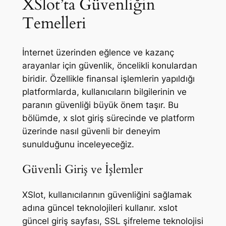
XSlot’ta Güvenliğin
Temelleri
İnternet üzerinden eğlence ve kazanç
arayanlar için güvenlik, öncelikli konulardan
biridir. Özellikle finansal işlemlerin yapıldığı
platformlarda, kullanıcıların bilgilerinin ve
paranın güvenliği büyük önem taşır. Bu
bölümde, x slot giriş sürecinde ve platform
üzerinde nasıl güvenli bir deneyim
sunulduğunu inceleyeceğiz.
Güvenli Giriş ve İşlemler
XSlot, kullanıcılarının güvenliğini sağlamak
adına güncel teknolojileri kullanır. xslot
güncel giriş sayfası, SSL şifreleme teknolojisi