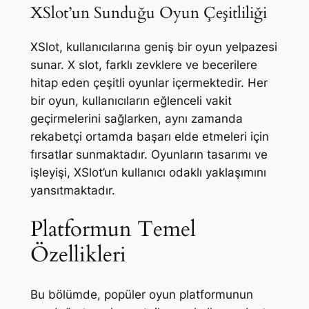
XSlot’un Sunduğu Oyun Çeşitliliği
XSlot, kullanıcılarına geniş bir oyun yelpazesi
sunar. X slot, farklı zevklere ve becerilere
hitap eden çeşitli oyunlar içermektedir. Her
bir oyun, kullanıcıların eğlenceli vakit
geçirmelerini sağlarken, aynı zamanda
rekabetçi ortamda başarı elde etmeleri için
fırsatlar sunmaktadır. Oyunların tasarımı ve
işleyişi, XSlot’un kullanıcı odaklı yaklaşımını
yansıtmaktadır.
Platformun Temel
Özellikleri
Bu bölümde, popüler oyun platformunun