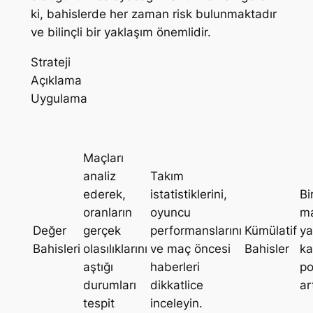
ki, bahislerde her zaman risk bulunmaktadır
ve bilinçli bir yaklaşım önemlidir.
Strateji
Açıklama
Uygulama
Maçları
analiz
Takım
ederek,
istatistiklerini,
Bi
oranların
oyuncu
ma
Değer
gerçek
performanslarını
Kümülatif
ya
Bahisleri
olasılıklarını
ve maç öncesi
Bahisler
ka
aştığı
haberleri
po
durumları
dikkatlice
ar
tespit
inceleyin.