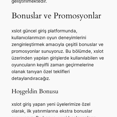
geliştirilmektedir.
Bonuslar ve Promosyonlar
xslot güncel giriş platformunda,
kullanıcılarımızın oyun deneyimlerini
zenginleştirmek amacıyla çeşitli bonuslar ve
promosyonlar sunuyoruz. Bu bölümde, xslot
üzerinden yapılan girişlerde kullanılabilen ve
oyuncuların keyifli zaman geçirmelerine
olanak tanıyan özel teklifleri
detaylandıracağız.
Hoşgeldin Bonusu
xslot giriş yapan yeni üyelerimize özel
olarak, ilk yatırımlarına ekstra bonuslar