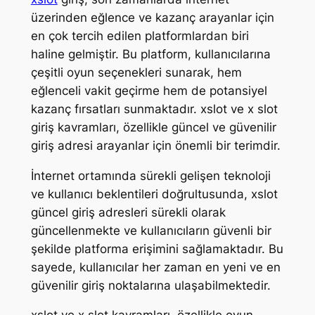
üzerinden eğlence ve kazanç arayanlar için
en çok tercih edilen platformlardan biri
haline gelmiştir. Bu platform, kullanıcılarına
çeşitli oyun seçenekleri sunarak, hem
eğlenceli vakit geçirme hem de potansiyel
kazanç fırsatları sunmaktadır. xslot ve x slot
giriş kavramları, özellikle güncel ve güvenilir
giriş adresi arayanlar için önemli bir terimdir.
İnternet ortamında sürekli gelişen teknoloji
ve kullanıcı beklentileri doğrultusunda, xslot
güncel giriş adresleri sürekli olarak
güncellenmekte ve kullanıcıların güvenli bir
şekilde platforma erişimini sağlamaktadır. Bu
sayede, kullanıcılar her zaman en yeni ve en
güvenilir giriş noktalarına ulaşabilmektedir.