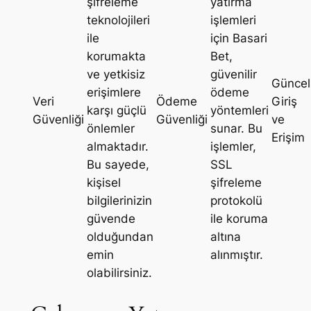
şifreleme
yatırma
teknolojileri
işlemleri
ile
için Basari
korumakta
Bet,
ve yetkisiz
güvenilir
Güncel
erişimlere
ödeme
Veri
Ödeme
Giriş
karşı güçlü
yöntemleri
Güvenliği
Güvenliği
ve
önlemler
sunar. Bu
Erişim
almaktadır.
işlemler,
Bu sayede,
SSL
kişisel
şifreleme
bilgilerinizin
protokolü
güvende
ile koruma
olduğundan
altına
emin
alınmıştır.
olabilirsiniz.