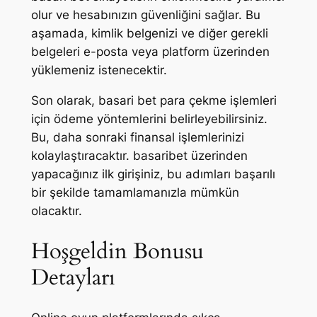
olur ve hesabınızın güvenliğini sağlar. Bu
aşamada, kimlik belgenizi ve diğer gerekli
belgeleri e-posta veya platform üzerinden
yüklemeniz istenecektir.
Son olarak, basari bet para çekme işlemleri
için ödeme yöntemlerini belirleyebilirsiniz.
Bu, daha sonraki finansal işlemlerinizi
kolaylaştıracaktır. basaribet üzerinden
yapacağınız ilk girişiniz, bu adımları başarılı
bir şekilde tamamlamanızla mümkün
olacaktır.
Hoşgeldin Bonusu
Detayları