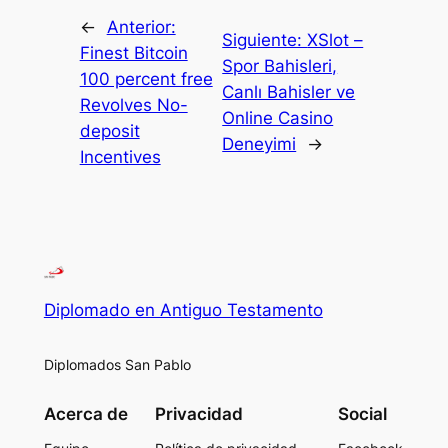
←
Anterior:
Siguiente:
XSlot –
Finest Bitcoin
Spor Bahisleri,
100 percent free
Canlı Bahisler ve
Revolves No-
Online Casino
deposit
Deneyimi
→
Incentives
Diplomado en Antiguo Testamento
Diplomados San Pablo
Acerca de
Privacidad
Social