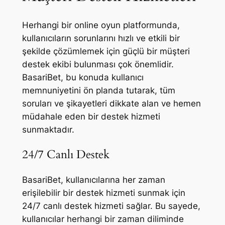
Herhangi bir online oyun platformunda,
kullanıcıların sorunlarını hızlı ve etkili bir
şekilde çözümlemek için güçlü bir müşteri
destek ekibi bulunması çok önemlidir.
BasariBet, bu konuda kullanıcı
memnuniyetini ön planda tutarak, tüm
soruları ve şikayetleri dikkate alan ve hemen
müdahale eden bir destek hizmeti
sunmaktadır.
24/7 Canlı Destek
BasariBet, kullanıcılarına her zaman
erişilebilir bir destek hizmeti sunmak için
24/7 canlı destek hizmeti sağlar. Bu sayede,
kullanıcılar herhangi bir zaman diliminde