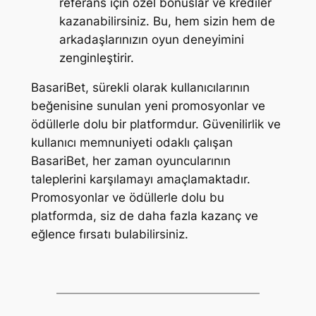
referans için özel bonuslar ve krediler
kazanabilirsiniz. Bu, hem sizin hem de
arkadaşlarınızın oyun deneyimini
zenginleştirir.
BasariBet, sürekli olarak kullanıcılarının
beğenisine sunulan yeni promosyonlar ve
ödüllerle dolu bir platformdur. Güvenilirlik ve
kullanıcı memnuniyeti odaklı çalışan
BasariBet, her zaman oyuncularının
taleplerini karşılamayı amaçlamaktadır.
Promosyonlar ve ödüllerle dolu bu
platformda, siz de daha fazla kazanç ve
eğlence fırsatı bulabilirsiniz.