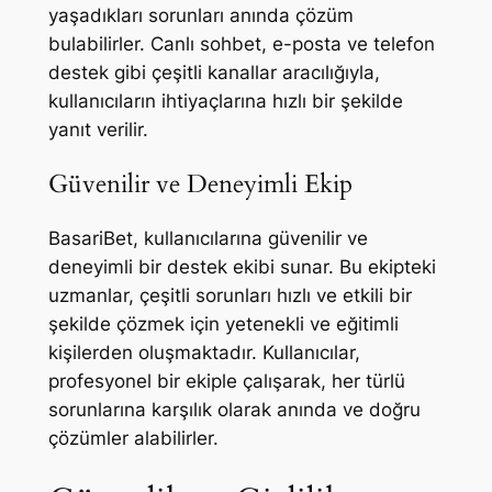
yaşadıkları sorunları anında çözüm
bulabilirler. Canlı sohbet, e-posta ve telefon
destek gibi çeşitli kanallar aracılığıyla,
kullanıcıların ihtiyaçlarına hızlı bir şekilde
yanıt verilir.
Güvenilir ve Deneyimli Ekip
BasariBet, kullanıcılarına güvenilir ve
deneyimli bir destek ekibi sunar. Bu ekipteki
uzmanlar, çeşitli sorunları hızlı ve etkili bir
şekilde çözmek için yetenekli ve eğitimli
kişilerden oluşmaktadır. Kullanıcılar,
profesyonel bir ekiple çalışarak, her türlü
sorunlarına karşılık olarak anında ve doğru
çözümler alabilirler.