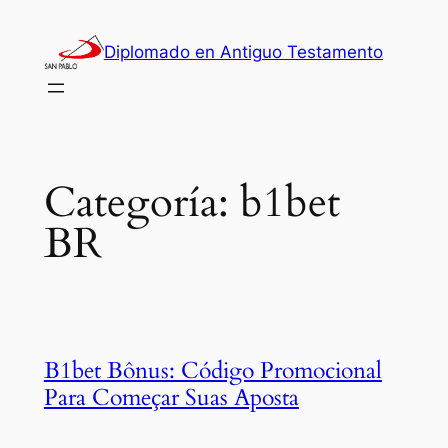
Saltar
al
Diplomado en Antiguo Testamento
contenido
Categoría:
b1bet
BR
B1bet Bônus: Código Promocional
Para Começar Suas Aposta