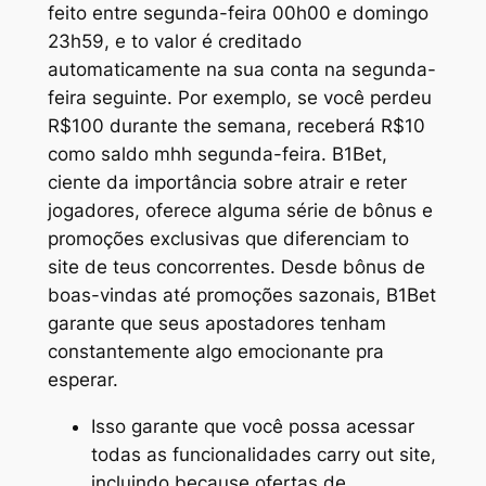
feito entre segunda-feira 00h00 e domingo
23h59, e to valor é creditado
automaticamente na sua conta na segunda-
feira seguinte. Por exemplo, se você perdeu
R$100 durante the semana, receberá R$10
como saldo mhh segunda-feira. B1Bet,
ciente da importância sobre atrair e reter
jogadores, oferece alguma série de bônus e
promoções exclusivas que diferenciam to
site de teus concorrentes. Desde bônus de
boas-vindas até promoções sazonais, B1Bet
garante que seus apostadores tenham
constantemente algo emocionante pra
esperar.
Isso garante que você possa acessar
todas as funcionalidades carry out site,
incluindo because ofertas de