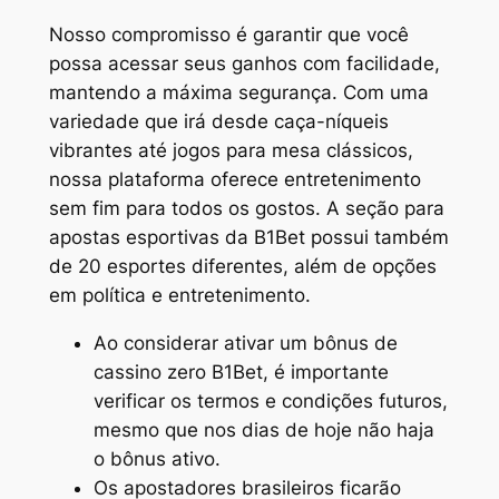
Nosso compromisso é garantir que você
possa acessar seus ganhos com facilidade,
mantendo a máxima segurança. Com uma
variedade que irá desde caça-níqueis
vibrantes até jogos para mesa clássicos,
nossa plataforma oferece entretenimento
sem fim para todos os gostos. A seção para
apostas esportivas da B1Bet possui também
de 20 esportes diferentes, além de opções
em política e entretenimento.
Ao considerar ativar um bônus de
cassino zero B1Bet, é importante
verificar os termos e condições futuros,
mesmo que nos dias de hoje não haja
o bônus ativo.
Os apostadores brasileiros ficarão