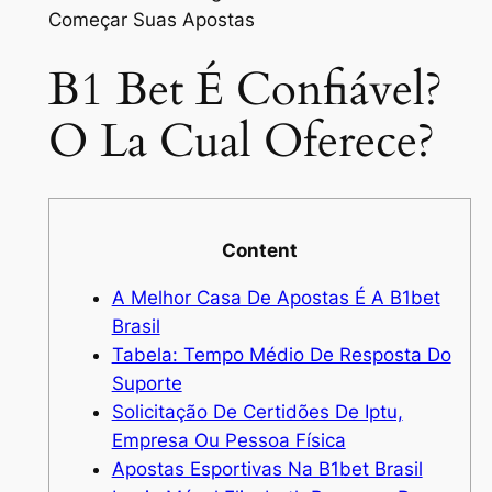
Começar Suas Apostas
B1 Bet É Confiável?
O La Cual Oferece?
Content
A Melhor Casa De Apostas É A B1bet
Brasil
Tabela: Tempo Médio De Resposta Do
Suporte
Solicitação De Certidões De Iptu,
Empresa Ou Pessoa Física
Apostas Esportivas Na B1bet Brasil