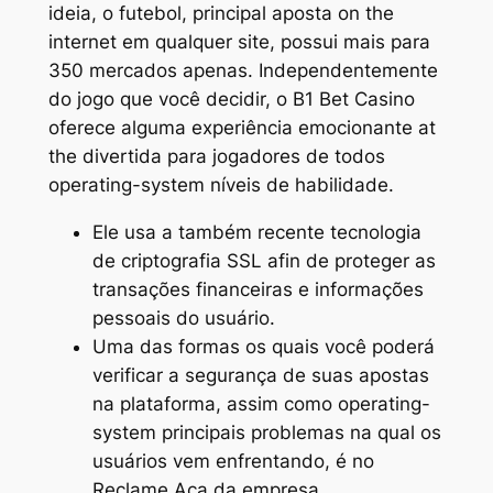
ideia, o futebol, principal aposta on the
internet em qualquer site, possui mais para
350 mercados apenas. Independentemente
do jogo que você decidir, o B1 Bet Casino
oferece alguma experiência emocionante at
the divertida para jogadores de todos
operating-system níveis de habilidade.
Ele usa a também recente tecnologia
de criptografia SSL afin de proteger as
transações financeiras e informações
pessoais do usuário.
Uma das formas os quais você poderá
verificar a segurança de suas apostas
na plataforma, assim como operating-
system principais problemas na qual os
usuários vem enfrentando, é no
Reclame Aca da empresa.