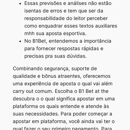
Essas previsões e análises não estão
isentas de erros e tem que ser da
responsabilidade do leitor perceber
como enquadrar esses textos auxiliares
mhh sua aposta esportiva.
No B1Bet, entendemos a importância
para fornecer respostas rápidas e
precisas pra suas dúvidas.
Combinando segurança, suporte de
qualidade e bônus atraentes, oferecemos
uma experiência de aposta o qual vai além
carry out comum. Escolha o B1 Bet at the
descubra o o qual significa apostar em uma
plataforma os quais entende e atende às
suas necessidades. Para poder começar a
apostar em plataforma, você ainda vai ter o
qual fazer o seu primeiro pagamento. Para