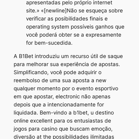
apresentadas pelo próprio internet
site.» «[newline]Não se esqueça sobre
verificar as posibilidades finais e
operating system possíveis ganhos que
você poderá obter se a expresamente
for bem-sucedida.
A B1Bet introduziu um recurso útil de saque
para melhorar sua experiência de apostas.
Simplificando, você pode adquirir o
reembolso de uma sua aposta a new
qualquer momento por o evento esportivo
em que apostar, electronic não apenas
depois que a intencionadamente for
liquidada. Bem-vindo a b1bet, u destino
online excellent para os entusiastas de
jogos para casino que buscam emoção,
diversão at the possibilidades ilimitadas