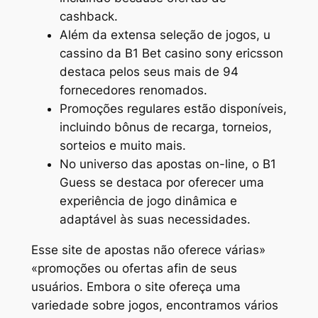
cashback.
Além da extensa seleção de jogos, u
cassino da B1 Bet casino sony ericsson
destaca pelos seus mais de 94
fornecedores renomados.
Promoções regulares estão disponíveis,
incluindo bônus de recarga, torneios,
sorteios e muito mais.
No universo das apostas on-line, o B1
Guess se destaca por oferecer uma
experiência de jogo dinâmica e
adaptável às suas necessidades.
Esse site de apostas não oferece várias»
«promoções ou ofertas afin de seus
usuários. Embora o site ofereça uma
variedade sobre jogos, encontramos vários