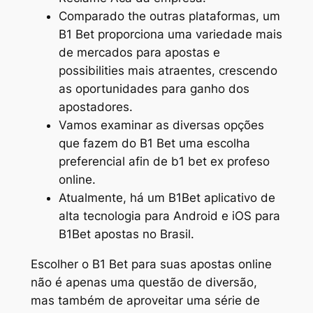
Comparado the outras plataformas, um
B1 Bet proporciona uma variedade mais
de mercados para apostas e
possibilities mais atraentes, crescendo
as oportunidades para ganho dos
apostadores.
Vamos examinar as diversas opções
que fazem do B1 Bet uma escolha
preferencial afin de b1 bet ex profeso
online.
Atualmente, há um B1Bet aplicativo de
alta tecnologia para Android e iOS para
B1Bet apostas no Brasil.
Escolher o B1 Bet para suas apostas online
não é apenas uma questão de diversão,
mas também de aproveitar uma série de