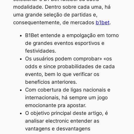
modalidade. Dentro sobre cada uma, há
uma grande seleção de partidas e,
consequentemente, de mercados
b1bet
.
B1Bet entende a empolgação em torno
de grandes eventos esportivos e
festividades.
Os usuários podem comprobar» «os
odds e since probabilidades de cada
evento, bem lo que verificar os
beneficios anteriores.
Com cobertura de ligas nacionais e
internacionais, há sempre um jogo
emocionante pra apostar.
O objetivo principal deste artigo, é
analisar electronic entender as
vantagens e desvantagens