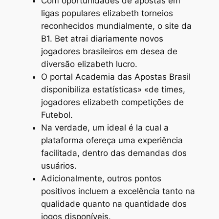
Com oportunidades de apostas em
ligas populares elizabeth torneios
reconhecidos mundialmente, o site da
B1. Bet atrai diariamente novos
jogadores brasileiros em desea de
diversão elizabeth lucro.
O portal Academia das Apostas Brasil
disponibiliza estatísticas» «de times,
jogadores elizabeth competições de
Futebol.
Na verdade, um ideal é la cual a
plataforma ofereça uma experiência
facilitada, dentro das demandas dos
usuários.
Adicionalmente, outros pontos
positivos incluem a excelência tanto na
qualidade quanto na quantidade dos
jogos disponíveis.