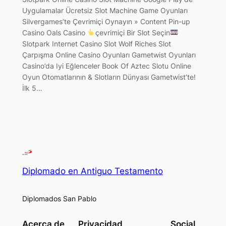
Uygulamalar Ücretsiz Slot Machine Game Oyunları
Silvergames’te Çevrimiçi Oynayın
» Content Pin-up
Casino Oals Casino
çevrimiçi Bir Slot Seçin
Slotpark Internet Casino Slot Wolf Riches Slot
Çarpışma Online Casino Oyunları Gametwist Oyunları
Casino’da Iyi Eğlenceler Book Of Aztec Slotu Online
Oyun Otomatlarının & Slotların Dünyası Gametwist’te!
İlk 5…
Diplomado en Antiguo Testamento
Diplomados San Pablo
Acerca de
Privacidad
Social