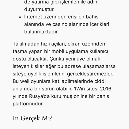
de yatırma gibi işlemleri ile adını
duyurmuştur.
İnternet üzerinden erişilen bahis
alanında ve casino alanında içerikleri
bulunmaktadır.
Takılmadan hızlı açılan, ekran üzerinden
taşma yapan bir mobil uygulama kullanıcı
dostu olacaktır. Çünkü yeni üye olmak
isteyen kişiler eğer bu adrese ulaşamazlarsa
siteye üyelik işlemlerini gerçekleştiremezler.
Bu weil oyunlara katılabilmelerinde ciddi
anlamda bir sorun olabilir. 1Win sitesi 2016
yılında Rusya’da kurulmuş online bir bahis
platformudur.
In Gerçek Mi?