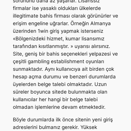
sorununu daha az yaşarlar. Lisanssız
firmalar ise yasaklı oldukları ülkelerde
illegitimate bahis firması olarak görünürler ve
erişim engeline uğrarlar. Örneğin Almanya
üzerinden 1win giriş yapmak isterseniz
«Bölgenizdeki hizmet, kumar lisansımız
tarafından kısıtlanmıştır. » uyarısı alırsınız.
Site, geniş bir bahis seçenekleri yelpazesi ve
çeşitli gambling establishment oyunları
sunmaktadır. Aynı kullanıcıya ait birden çok
hesap açma durumu ve benzeri durumlarda
üyelerden belge talebi olmaktadır. Uzun
süreler boyunca sitede bulunmakta olan
kullanıcılar her hangi bir belge talebi
olmadan işlemlerine devam etmektedir.
Böyle durumlarda ilk önce sitenin yeni giriş
adreslerini bulmanız gerekir. Yüksek