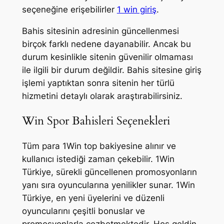
seçeneğine erişebilirler
1 win giriş
.
Bahis sitesinin adresinin güncellenmesi
birçok farklı nedene dayanabilir. Ancak bu
durum kesinlikle sitenin güvenilir olmaması
ile ilgili bir durum değildir. Bahis sitesine giriş
işlemi yaptıktan sonra sitenin her türlü
hizmetini detaylı olarak araştırabilirsiniz.
Win Spor Bahisleri Seçenekleri
Tüm para 1Win top bakiyesine alınır ve
kullanıcı istediği zaman çekebilir. 1Win
Türkiye, sürekli güncellenen promosyonların
yanı sıra oyuncularına yenilikler sunar. 1Win
Türkiye, en yeni üyelerini ve düzenli
oyuncularını çeşitli bonuslar ve
promosyonlarla cezbetmektedir. Hoş geldin