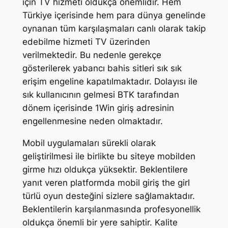
için TV hizmeti oldukça önemlidir. Hem
Türkiye içerisinde hem para dünya genelinde
oynanan tüm karşılaşmaları canlı olarak takip
edebilme hizmeti TV üzerinden
verilmektedir. Bu nedenle gerekçe
gösterilerek yabancı bahis sitleri sık sık
erişim engeline kapatılmaktadır. Dolayısı ile
sık kullanıcının gelmesi BTK tarafından
dönem içerisinde 1Win giriş adresinin
engellenmesine neden olmaktadır.
Mobil uygulamaları sürekli olarak
geliştirilmesi ile birlikte bu siteye mobilden
girme hızı oldukça yüksektir. Beklentilere
yanıt veren platformda mobil giriş the girl
türlü oyun desteğini sizlere sağlamaktadır.
Beklentilerin karşılanmasında profesyonellik
oldukça önemli bir yere sahiptir. Kalite