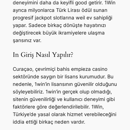
deneyimini daha da keyifli good getirir. 1Win
ayrıca milyonlarca Türk Lirası ödül sunan
progresif jackpot slotlarına weil ev sahipliği
yapar. Sadece birkaç dönüşte hayatınızı
değiştirecek büyük ikramiyelere ulaşma
şansınız var.
In Giriş Nasıl Yapılır?
Curaçao, çevrimiçi bahis empieza casino
sektöründe saygın bir lisans kurumudur. Bu
nedenle, 1win’in lisansının güvenilir olduğunu
söyleyebiliriz. 1win’in gerçek olup olmadığı,
sitenin güvenilirliği ve kullanıcı deneyimi gibi
faktörlere göre değerlendirilebilir. 1Win,
Türkiye’de yasal olarak hizmet verebileceğini
iddia ettiği birkaç neden vardır.