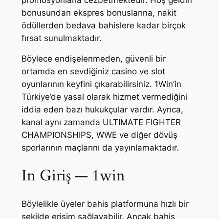
bonusundan ekspres bonuslarına, nakit
ödüllerden bedava bahislere kadar birçok
fırsat sunulmaktadır.
Böylece endişelenmeden, güvenli bir
ortamda en sevdiğiniz casino ve slot
oyunlarının keyfini çıkarabilirsiniz. 1Win’in
Türkiye’de yasal olarak hizmet vermediğini
iddia eden bazı hukukçular vardır. Ayrıca,
kanal aynı zamanda ULTIMATE FIGHTER
CHAMPIONSHIPS, WWE ve diğer dövüş
sporlarının maçlarını da yayınlamaktadır.
In Giriş — 1win
Böylelikle üyeler bahis platformuna hızlı bir
şekilde erişim sağlayabilir. Ancak bahis