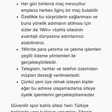
Her gün binlerce maç mevcuttur
empieza herkes ilginç bir maç bulabilir.
Özellikle bu sürprizlerin sağlanması ve
buna yönelik adımların atılması için
sizler de 1Win» «bahis sitesinin
avantajlı dünyasına adımlarınızı
atabilirsiniz.
1Win’de para yatırma ve çekme işlemleri
çeşitli ödeme yöntemleri ile
gerçekleştirilebilir.
Telegram, twitter ve telefon üzerinden
müşteri desteği verilmektedir.
Çünkü yeni üye olmak isteyen kişiler
eğer bu adrese ulaşamazlarsa siteye
üyelik işlemlerini gerçekleştiremezler.
Güvenilir spor bahis sitesi 1win Türkiye