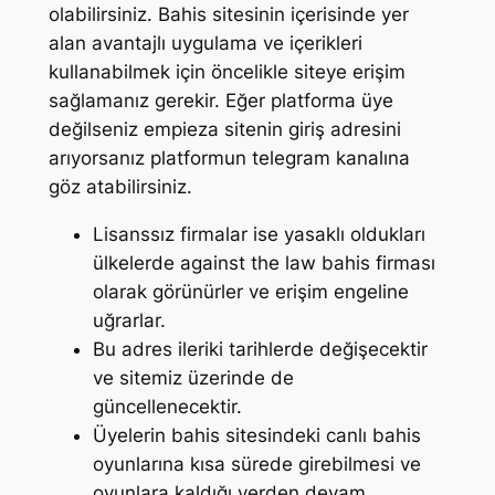
olabilirsiniz. Bahis sitesinin içerisinde yer
alan avantajlı uygulama ve içerikleri
kullanabilmek için öncelikle siteye erişim
sağlamanız gerekir. Eğer platforma üye
değilseniz empieza sitenin giriş adresini
arıyorsanız platformun telegram kanalına
göz atabilirsiniz.
Lisanssız firmalar ise yasaklı oldukları
ülkelerde against the law bahis firması
olarak görünürler ve erişim engeline
uğrarlar.
Bu adres ileriki tarihlerde değişecektir
ve sitemiz üzerinde de
güncellenecektir.
Üyelerin bahis sitesindeki canlı bahis
oyunlarına kısa sürede girebilmesi ve
oyunlara kaldığı yerden devam