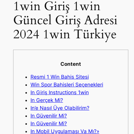
1win Giriş 1win
Güncel Giriş Adresi
2024 1win Türkiye
Content
Resmi 1 Win Bahis Sitesi
Win Spor Bahisleri Seçenekleri
In Giriş Instructions 1win
In Gerçek Mi?
In’e Nasıl Üye Olabilirim?
In Güvenilir Mi?
In Güvenilir Mi?
In Mobil Uygulaması Va Mı?»