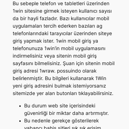
Bu sebeple telefon ve tabletleri üzerinden
1win sitesine girmek isteyen kullanıcı sayısı
da bir hayli fazladır. Bazı kullanıcılar mobil
uygulamaları tercih ederken bazıları ag
telefonlarındaki tarayıcılar üzerinden siteye
giriş yapmak ister. 1win mobil giriş ya
telefonunuza 1win’in mobil uygulamasını
indirmelisiniz veya sitenin mobil giriş
sayfasını bilmelisiniz. Şuan için sitenin mobil
giriş adresi 1wraw. possuindo olarak
belirlenmiştir. Bu bilgileri kullanarak 1Win
yeni giriş adresini bulmak istemiyorsanız
sitemizde yer alan butonları tıklayabilirsiniz.
Bu durum web site içerisindeki
güvenirliği bir miktar daha artırmıştır.
Bu nedenle gerekçe gösterilerek
yabancı bahis sitleri sık sık erişim