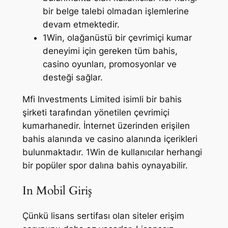
bir belge talebi olmadan işlemlerine
devam etmektedir.
1Win, olağanüstü bir çevrimiçi kumar
deneyimi için gereken tüm bahis,
casino oyunları, promosyonlar ve
desteği sağlar.
Mfi Investments Limited isimli bir bahis
şirketi tarafından yönetilen çevrimiçi
kumarhanedir. İnternet üzerinden erişilen
bahis alanında ve casino alanında içerikleri
bulunmaktadır. 1Win de kullanıcılar herhangi
bir popüler spor dalına bahis oynayabilir.
In Mobil Giriş
Çünkü lisans sertifası olan siteler erişim