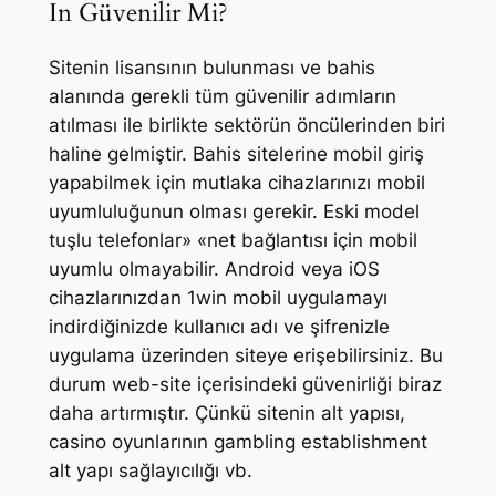
In Güvenilir Mi?
Sitenin lisansının bulunması ve bahis
alanında gerekli tüm güvenilir adımların
atılması ile birlikte sektörün öncülerinden biri
haline gelmiştir. Bahis sitelerine mobil giriş
yapabilmek için mutlaka cihazlarınızı mobil
uyumluluğunun olması gerekir. Eski model
tuşlu telefonlar» «net bağlantısı için mobil
uyumlu olmayabilir. Android veya iOS
cihazlarınızdan 1win mobil uygulamayı
indirdiğinizde kullanıcı adı ve şifrenizle
uygulama üzerinden siteye erişebilirsiniz. Bu
durum web-site içerisindeki güvenirliği biraz
daha artırmıştır. Çünkü sitenin alt yapısı,
casino oyunlarının gambling establishment
alt yapı sağlayıcılığı vb.