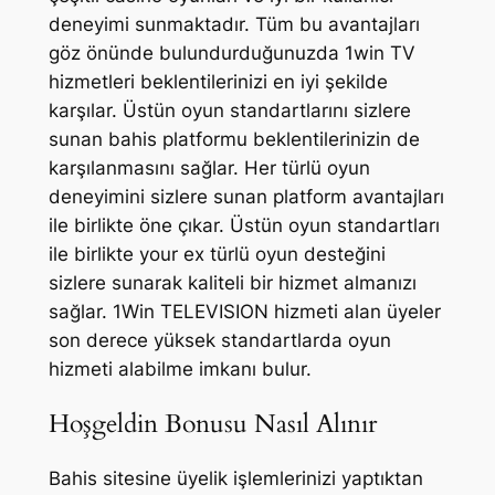
deneyimi sunmaktadır. Tüm bu avantajları
göz önünde bulundurduğunuzda 1win TV
hizmetleri beklentilerinizi en iyi şekilde
karşılar. Üstün oyun standartlarını sizlere
sunan bahis platformu beklentilerinizin de
karşılanmasını sağlar. Her türlü oyun
deneyimini sizlere sunan platform avantajları
ile birlikte öne çıkar. Üstün oyun standartları
ile birlikte your ex türlü oyun desteğini
sizlere sunarak kaliteli bir hizmet almanızı
sağlar. 1Win TELEVISION hizmeti alan üyeler
son derece yüksek standartlarda oyun
hizmeti alabilme imkanı bulur.
Hoşgeldin Bonusu Nasıl Alınır
Bahis sitesine üyelik işlemlerinizi yaptıktan