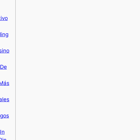
tivo
ling
sino
 De
 Más
ales
egos
Un