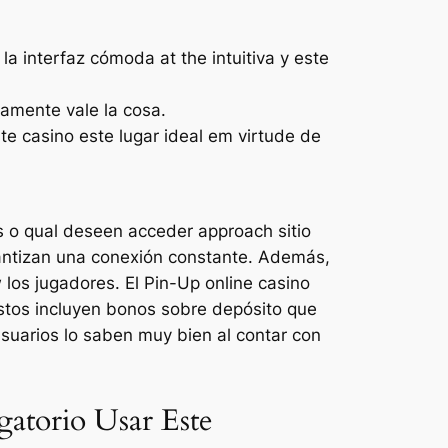
a interfaz cómoda at the intuitiva y este
vamente vale la cosa.
e casino este lugar ideal em virtude de
s o qual deseen acceder approach sitio
rantizan una conexión constante. Además,
los jugadores. El Pin-Up online casino
stos incluyen bonos sobre depósito que
suarios lo saben muy bien al contar con
gatorio Usar Este