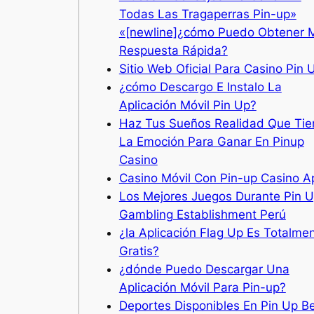
Todas Las Tragaperras Pin-up»
«[newline]¿cómo Puedo Obtener 
Respuesta Rápida?
Sitio Web Oficial Para Casino Pin 
¿cómo Descargo E Instalo La
Aplicación Móvil Pin Up?
Haz Tus Sueños Realidad Que Tie
La Emoción Para Ganar En Pinup
Casino
Casino Móvil Con Pin-up Casino A
Los Mejores Juegos Durante Pin 
Gambling Establishment Perú
¿la Aplicación Flag Up Es Totalme
Gratis?
¿dónde Puedo Descargar Una
Aplicación Móvil Para Pin-up?
Deportes Disponibles En Pin Up B