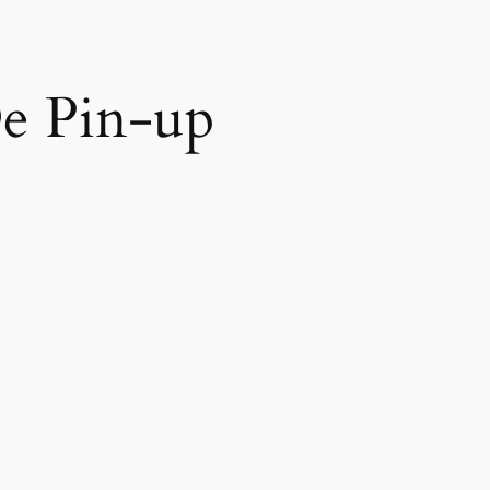
De Pin-up