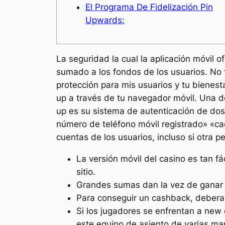
El Programa De Fidelización Pin
Upwards:
La seguridad la cual la aplicación móvil 
sumado a los fondos de los usuarios. No
protección para mis usuarios y tu bienest
up a través de tu navegador móvil. Una de
up es su sistema de autenticación de dos
número de teléfono móvil registrado» «ca
cuentas de los usuarios, incluso si otra p
La versión móvil del casino es tan fá
sitio.
Grandes sumas dan la vez de ganar
Para conseguir un cashback, deberas
Si los jugadores se enfrentan a new 
este equipo de asiento de varias ma