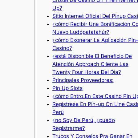
Cristal De Casino On The Internet 
Up?
Sitio Internet Oficial Del Pinup Cas
¿cómo Recibir Una Bonificación 
Nuevo Ludópatatahúr?
¿cómo Exonerar La Aplicación Pin
Casino?
¿está Disponible El Beneficio De
Atención Approach Cliente Las
Twenty Four Horas Del Día?
Principales Proveedores:
Pin Up Slots
¿cómo Entro En Este Casino Pin U
Regístrese En Pin-up On Line Casi
Perù
¿no Soy De Perú, ¿puedo
Registrarme?
Trucos Y Consejos Pra Ganar En