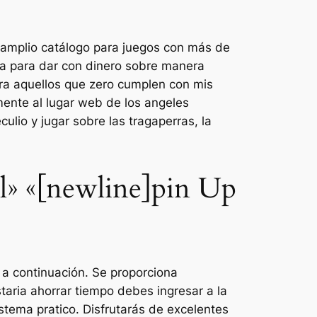
e amplio catálogo para juegos con más de
tía para dar con dinero sobre manera
pra aquellos que zero cumplen con mis
mente al lugar web de los angeles
lio y jugar sobre las tragaperras, la
» «[newline]pin Up
a continuación. Se proporciona
staria ahorrar tiempo debes ingresar a la
sistema pratico. Disfrutarás de excelentes