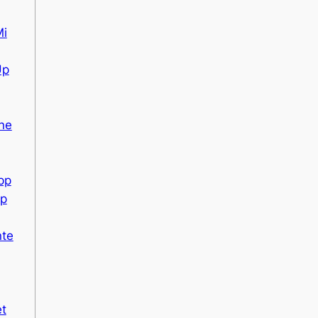
Mi
Up
ne
pp
Up
nte
et