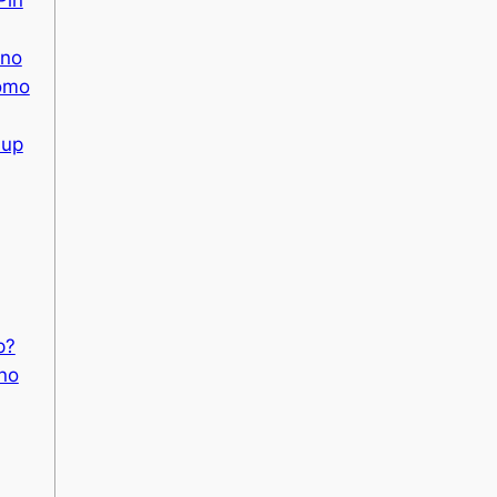
Pin
ino
Como
-up
p?
no