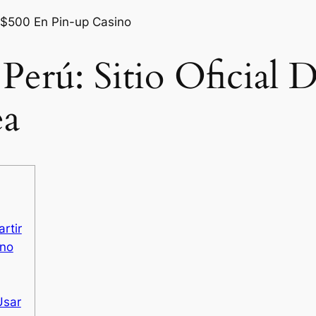
+ $500 En Pin-up Casino
Perú: Sitio Oficial 
ea
rtir
ino
Usar