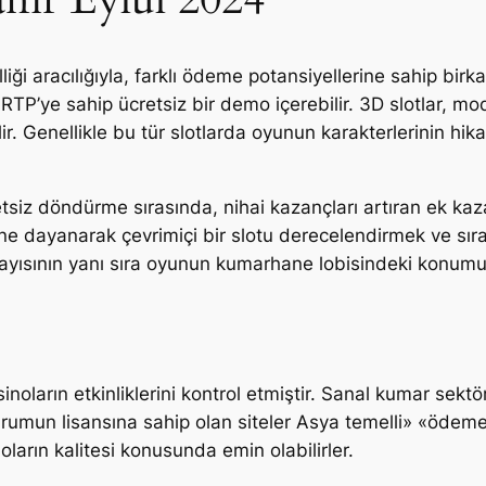
lliği aracılığıyla, farklı ödeme potansiyellerine sahip bir
P’ye sahip ücretsiz bir demo içerebilir. 3D slotlar, mod
ilir. Genellikle bu tür slotlarda oyunun karakterlerinin hi
tsiz döndürme sırasında, nihai kazançları artıran ek kaz
ne dayanarak çevrimiçi bir slotu derecelendirmek ve sıra
ayısının yanı sıra oyunun kumarhane lobisindeki konumu 
noların etkinliklerini kontrol etmiştir. Sanal kumar sektör
urumun lisansına sahip olan siteler Asya temelli» «ödeme
ların kalitesi konusunda emin olabilirler.