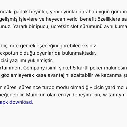
asındaki parlak beyinler, yeni oyunların daha uygun görün
lişmiş işlevlere ve heyecan verici benefit özelliklere sa
ulunuz. Yararlı bir ipucu, ücretsiz slot sürümünü aynı k
ir biçimde gerçekleşeceğini görebileceksiniz.
ackpotun olduğu oyunlar da bulunmaktadır.
si yazılımı yüklemiştir.
tainment Company isimli şirket 5 kartlı poker makinesin
gözlemleyerek kasa avantajını azaltabilir ve kazanma şans
 süresi süresince turbo modu olmadığı» «için yardımcı o
ını beğenebilir. Mümkün olan en iyi deneyim için, w tamt
 apk download
.