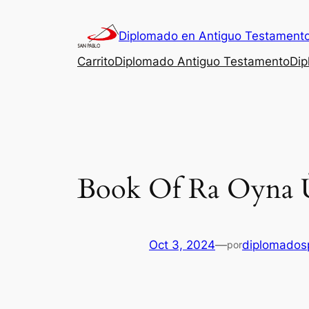
Saltar
al
Diplomado en Antiguo Testament
contenido
Carrito
Diplomado Antiguo Testamento
Dip
Book Of Ra Oyna Ü
Oct 3, 2024
—
diplomados
por