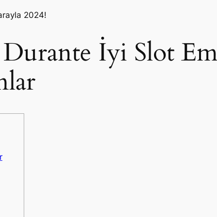
arayla 2024!
 Durante İyi Slot E
nlar
r