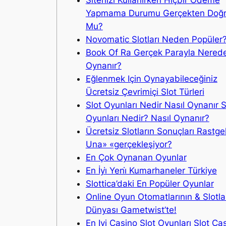
Sitenizi Kullanırken Hiçbir Ödeme
Yapmama Durumu Gerçekten Doğ
Mu?
Novomatic Slotları Neden Popüler
Book Of Ra Gerçek Parayla Nered
Oynanır?
Eğlenmek Için Oynayabileceğiniz
Ücretsiz Çevrimiçi Slot Türleri
Slot Oyunları Nedir Nasıl Oynanır S
Oyunları Nedir? Nasıl Oynanır?
Ücretsiz Slotların Sonuçları Rastge
Una» «gerçekleşiyor?
En Çok Oynanan Oyunlar
En İyi̇ Yeni̇ Kumarhaneler Türkiye
Slottica’daki En Popüler Oyunlar
Online Oyun Otomatlarının & Slotla
Dünyası Gametwist’te!
En Iyi Casino Slot Oyunları Slot Ca