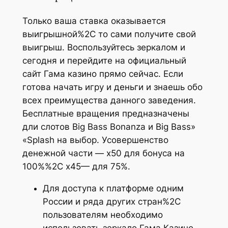
Только ваша ставка оказывается
выигрышной%2C то сами получите свой
выигрыш. Воспользуйтесь зеркалом и
сегодня и перейдите на официальный
сайт Гама казино прямо сейчас. Если
готова начать игру и деньги и знаешь обо
всех преимущества данного заведения.
Бесплатные вращения предназначены
дли слотов Big Bass Bonanza и Big Bass»
«Splash на выбор. Усовершенство
денежной части — х50 для бонуса на
100%%2C х45— для 75%.
Для доступа к платформе одним
России и ряда других стран%2C
пользователям необходимо