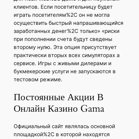
клиентов. Если посетительницу будет
играть посетителям%2C он не могла
осуществить быстрый напрашивающийся
заработанных денег%2C только» «риски
при пополнении счета будут сведены
второму нулю. Эта опция присутствует
практически вторых всех симуляторах а
сервисе. Игры с живыми дилерами и
букмекерские услуги не запускаются в
тестовом режиме.
Постоянные Акции В
Онлайн Казино Gama
Официальный сайт являлась основной
площадкой%2C в которой находятся