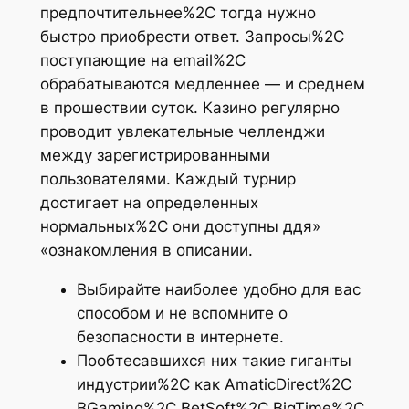
предпочтительнее%2C тогда нужно
быстро приобрести ответ. Запросы%2C
поступающие на email%2C
обрабатываются медленнее — и среднем
в прошествии суток. Казино регулярно
проводит увлекательные челленджи
между зарегистрированными
пользователями. Каждый турнир
достигает на определенных
нормальных%2C они доступны ддя»
«ознакомления в описании.
Выбирайте наиболее удобно для вас
способом и не вспомните о
безопасности в интернете.
Пообтесавшихся них такие гиганты
индустрии%2C как AmaticDirect%2C
BGaming%2C BetSoft%2C BigTime%2C