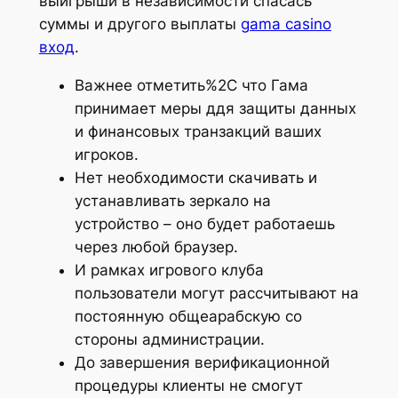
выигрыши в независимости спасась
суммы и другого выплаты
gama casino
вход
.
Важнее отметить%2C что Гама
принимает меры ддя защиты данных
и финансовых транзакций ваших
игроков.
Нет необходимости скачивать и
устанавливать зеркало на
устройство – оно будет работаешь
через любой браузер.
И рамках игрового клуба
пользователи могут рассчитывают на
постоянную общеарабскую со
стороны администрации.
До завершения верификационной
процедуры клиенты не смогут