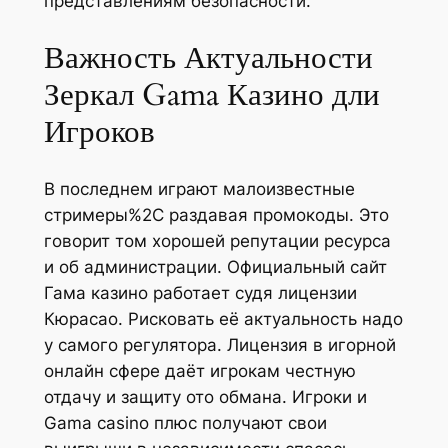
представлениям безопасности.
Важность Актуальности
Зеркал Gama Казино дли
Игроков
В последнем играют малоизвестные
стримеры%2C раздавая промокоды. Это
говорит том хорошей репутации ресурса
и об администрации. Официальный сайт
Гама казино работает судя лицензии
Кюрасао. Рисковать её актуальность надо
у самого регулятора. Лицензия в игорной
онлайн сфере даёт игрокам честную
отдачу и защиту ото обмана. Игроки и
Gama casino плюс получают свои