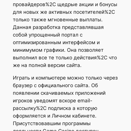
провайдеров%2C щедрые акции и бонусы
для новых же активных посетителей%2C
только также мгновенные выплаты.
Данная разработка представлявшая
собой упрощенный портал с
оптимизированным интерфейсом и
минимумом графики. Она позволяет
выполнил все те только действия%2C что
же на полной версии сайта.
Играть и компьютере можно только через
браузер с официального сайта. Об
появлении скачиваемых приложений
игроков уведомят вскоре email-
рассылку%2C подписка а которую
оформляется и Личном кабинете.
Присутствовавшим программы