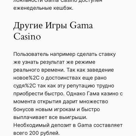
лояльности Gama Casino доступен
еженедельные кешбэк.
Другие Игры Gama
Casino
Пользователь например сделать ставку
же узнать результат же режиме
реального времени. Так как заведение
новое%2C о достоинствах еще рано
судя%2C так как эту репутацию трудно
приобрести быстро. Однако Гама казино с
момента открытия дарит множество
бонусов новым игрокам и быстро
выплачивает все выигрыши.
Необходимый депозит в Gama составляет
всего 200 рублей.