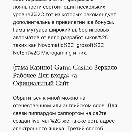
лояльности состоит один нескольких
уровней%2C тот из которых рекомендует
дополнительные привилегии же бонусы.
Гама мутуара широкий выбор игровых
автоматов от вело разработчиков%2C
таких как Novomatic%2C Igrosoft%2C
NetEnt%2C Microgaming и них.
(гама Казино) Gama Casino Зеркало
Рабочее Для входа» «а
Официальный Сайт
Обратиться к мной можно на
отечественном или английском слов. Для
связи пиппардом саппортом на сайте
создан live-чат%2C же также есть адрес
электронного ящика. Третий способ