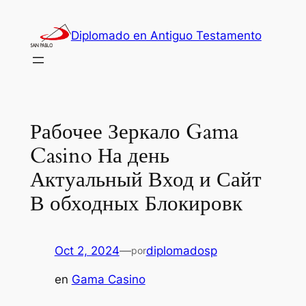
Saltar
al
Diplomado en Antiguo Testamento
contenido
Рабочее Зеркало Gama
Casino На день
Актуальный Вход и Сайт
В обходных Блокировк
Oct 2, 2024
—
diplomadosp
por
en
Gama Casino