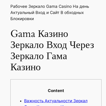
Рабочее Зеркало Gama Casino На день
Актуальный Вход и Сайт В обходных
Блокировки
Gama Казино
Зеркало Вход Через
Зеркало Гама
Казино
Content
Важность Актуальности Зеркал