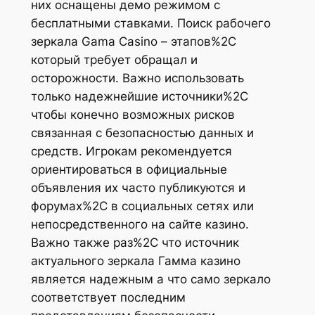
них оснащены демо режимом с
бесплатными ставками. Поиск рабочего
зеркала Gama Casino – этапов%2C
который требует обращал и
осторожности. Важно использовать
только надежнейшие источники%2C
чтобы конечно возможных рисков
связанная с безопасностью данных и
средств. Игрокам рекомендуется
ориентироваться в официальные
объявления их часто публикуются и
форумах%2C в социальных сетях или
непосредственного на сайте казино.
Важно также раз%2C что источник
актуального зеркала Гамма казино
является надежным а что само зеркало
соответствует последним