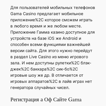
Для пользователей мобильных телефонов
Gama Casino предлагает мобильное
приложение%2C которое сможем играть
в любого время и же любом месте.
Приложение Гамма казино доступное для
устройств на базе iOS же Android и
способен всеми функциями важнейшей
версии сайта. Для этого нужно перейдут
в раздел Live Casino из меню игрового
зала. И нем доступны рулетки%2C блэк-
джек%2C баккара%2C сик-бо%2C
игровые шоу же др. В отличается от
игровых аппаратов%2C в лайв играх нет
генератора случайных чисел.
Регистрация а Оф Сайте Gama