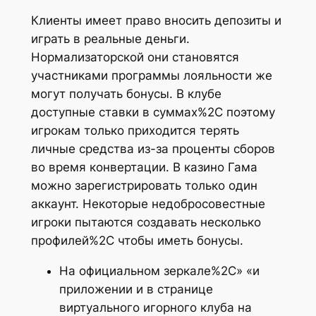
Клиенты имеет право вносить депозиты и
играть в реальные деньги.
Нормализаторской они становятся
участниками программы лояльности же
могут получать бонусы. В клубе
доступные ставки в суммах%2C поэтому
игрокам только приходится терять
личные средства из-за проценты сборов
во время конвертации. В казино Гама
можно зарегистрировать только один
аккаунт. Некоторые недобросовестные
игроки пытаются создавать несколько
профилей%2C чтобы иметь бонусы.
На официальном зеркале%2C» «и
приложении и в странице
виртуального игорного клуба на