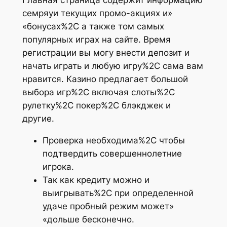
Главная страница содержит информацию
семряуи текущих промо-акциях и»
«бонусах%2C а также том самых
популярных играх на сайте. Время
регистрации вы могу внести депозит и
начать играть и любую игру%2C сама вам
нравится. Казино предлагает большой
выбора игр%2C включая слоты%2C
рулетку%2C покер%2C блэкджек и
другие.
Проверка необходима%2C чтобы
подтвердить совершеннолетние
игрока.
Так как кредиту можно и
выигрывать%2C при определенной
удаче пробный режим может»
«дольше бесконечно.