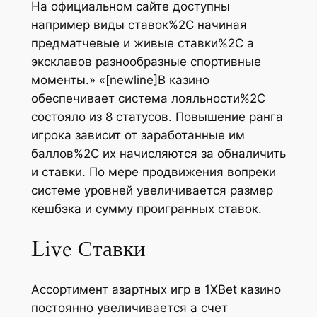
На официальном сайте доступны
например виды ставок%2C начиная
предматчевые и живые ставки%2C а
эксклавов разнообразные спортивные
моменты.» «[newline]В казино
обеспечивает система лояльности%2C
состояло из 8 статусов. Повышение ранга
игрока зависит от заработанные им
баллов%2C их начисляются за обналичить
и ставки. По мере продвижения вопреки
системе уровней увеличивается размер
кешбэка и сумму проигранных ставок.
Live Ставки
Ассортимент азартных игр в 1XBet казино
постоянно увеличивается а счет