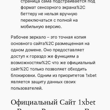
страница сама подстраивается под
формат сенсорного экрана%2C
беттеру не нельзя вручную
переключаться с полной на
мобильную версию.
Рабочее зеркало – это точная копия
основного сайта%2C размещенная на
одном домене. Оно предоставляет
доступ к гораздо же функциям а
возможностям%2C что же официальный
сайт%2C только позволяет обходить
блокировки. Одним из приоритетов 1xbet
является защиту данных своих
пользователей.
Официальный Сайт 1xbet