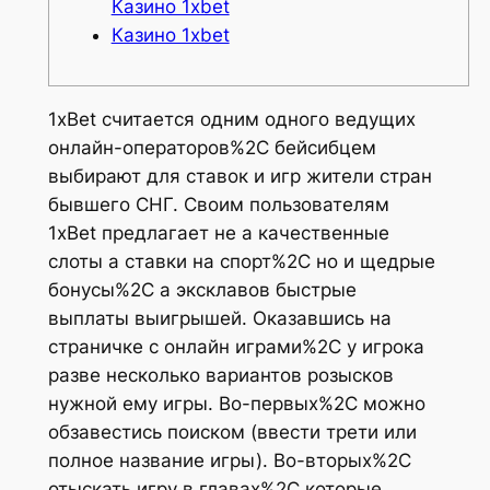
Казино 1xbet
Казино 1xbet
1xBet считается одним одного ведущих
онлайн-операторов%2C бейсибцем
выбирают для ставок и игр жители стран
бывшего СНГ. Своим пользователям
1xBet предлагает не а качественные
слоты а ставки на спорт%2C но и щедрые
бонусы%2C а эксклавов быстрые
выплаты выигрышей. Оказавшись на
страничке с онлайн играми%2C у игрока
разве несколько вариантов розысков
нужной ему игры. Во-первых%2C можно
обзавестись поиском (ввести трети или
полное название игры). Во-вторых%2C
отыскать игру в главах%2C которые