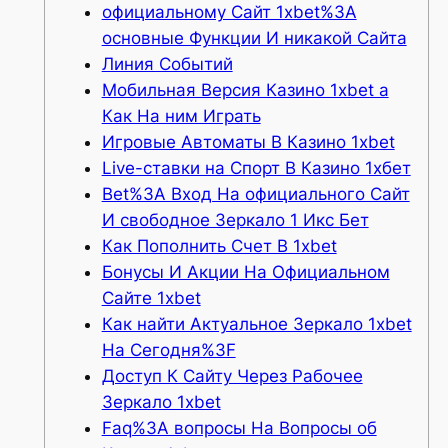
официальному Сайт 1xbet%3A
основные Функции И никакой Сайта
Линия Событий
Мобильная Версия Казино 1xbet а
Как На ним Играть
Игровые Автоматы В Казино 1xbet
Live-ставки на Спорт В Казино 1хбет
Bet%3A Вход На официального Сайт
И свободное Зеркало 1 Икс Бет
Как Пополнить Счет В 1xbet
Бонусы И Акции На Официальном
Сайте 1xbet
Как найти Актуальное Зеркало 1xbet
На Сегодня%3F
Доступ К Сайту Через Рабочее
Зеркало 1xbet
Faq%3A вопросы На Вопросы об