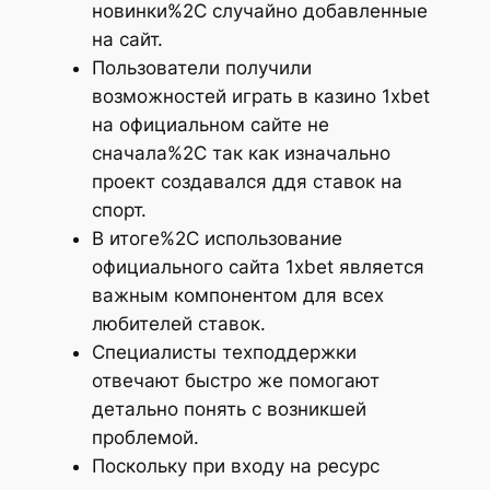
новинки%2C случайно добавленные
на сайт.
Пользователи получили
возможностей играть в казино 1xbet
на официальном сайте не
сначала%2C так как изначально
проект создавался ддя ставок на
спорт.
В итоге%2C использование
официального сайта 1xbet является
важным компонентом для всех
любителей ставок.
Специалисты техподдержки
отвечают быстро же помогают
детально понять с возникшей
проблемой.
Поскольку при входу на ресурс