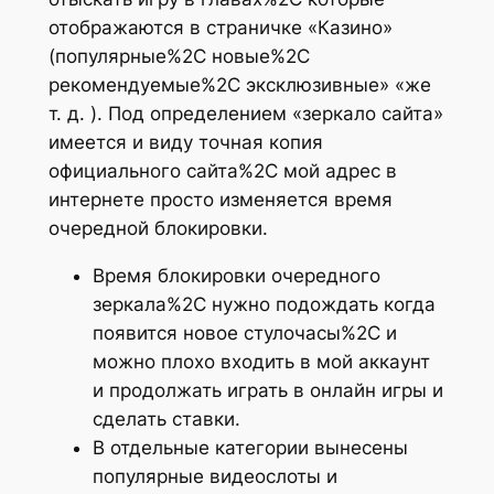
отображаются в страничке «Казино»
(популярные%2C новые%2C
рекомендуемые%2C эксклюзивные» «же
т. д. ). Под определением «зеркало сайта»
имеется и виду точная копия
официального сайта%2C мой адрес в
интернете просто изменяется время
очередной блокировки.
Время блокировки очередного
зеркала%2C нужно подождать когда
появится новое стулочасы%2C и
можно плохо входить в мой аккаунт
и продолжать играть в онлайн игры и
сделать ставки.
В отдельные категории вынесены
популярные видеослоты и