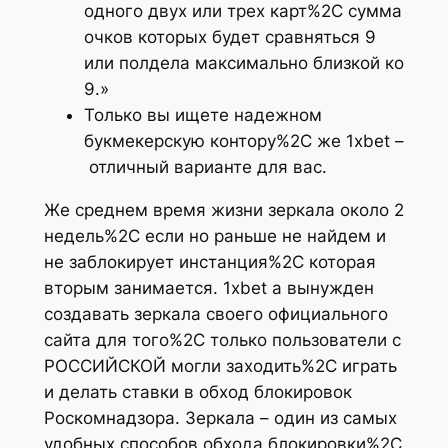
одного двух или трех карт%2C сумма
очков которых будет сравняться 9
или полдела максимально близкой ко
9.»
Только вы ищете надежном
букмекерскую контору%2C же 1xbet –
отличный варианте для вас.
Же среднем время жизни зеркала около 2
недель%2C если но раньше не найдем и
не заблокирует инстанция%2C которая
вторым занимается. 1xbet а вынужден
создавать зеркала своего официального
сайта для того%2C только пользователи с
РОССИЙСКОЙ могли заходить%2C играть
и делать ставки в обход блокировок
Роскомнадзора. Зеркала – один из самых
удобных способов обхода блокировки%2C