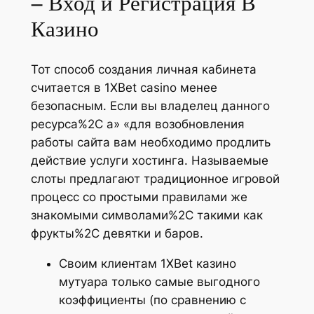
– Вход и Регистрация В
Казино
Тот способ создания личная кабинета
считается в 1XBet casino менее
безопасным. Если вы владелец данного
ресурса%2C а» «для возобновления
работы сайта вам необходимо продлить
действие услуги хостинга. Называемые
слоты предлагают традиционное игровой
процесс со простыми правилами же
знакомыми символами%2C такими как
фрукты%2C девятки и баров.
Своим клиентам 1XBet казино
мутуара только самые выгодного
коэффициенты (по сравнению с