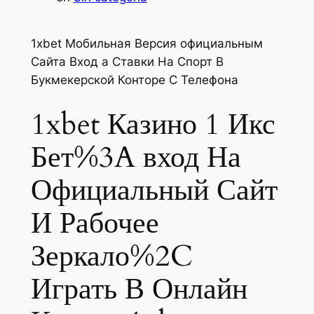
1xbet Мобильная Версия официальным
Сайта Вход а Ставки На Спорт В
Букмекерской Конторе С Телефона
1xbet Казино 1 Икс
Бет%3A вход На
Официальный Сайт
И Рабочее
Зеркало%2C
Играть В Онлайн