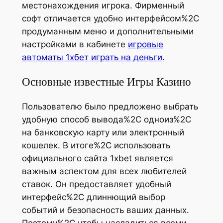
местонахождения игрока. Фирменный
софт отличается удобно интерфейсом%2C
продуманным меню и дополнительными
настройками в кабинете
игровые
автоматы 1хбет играть на деньги
.
Основные известные Игры Казино
Пользователю было предложено выбрать
удобную способ вывода%2C одноиз%2C
на банковскую карту или электронный
кошелек. В итоге%2C использовать
официального сайта 1xbet является
важным аспектом для всех любителей
ставок. Он предоставляет удобный
интерфейс%2C длиннющий выбор
событий и безопасность ваших данных.