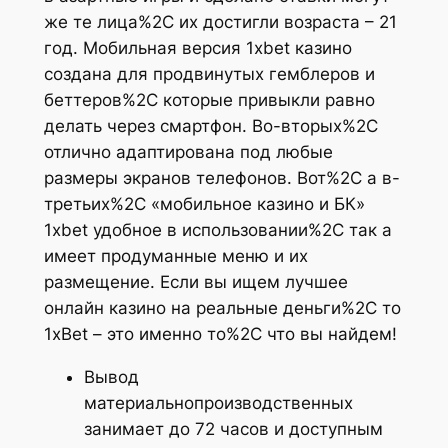
же те лица%2C их достигли возраста – 21
год. Мобильная версия 1xbet казино
создана для продвинутых гемблеров и
беттеров%2C которые привыкли равно
делать через смартфон. Во-вторых%2C
отлично адаптирована под любые
размеры экранов телефонов. Вот%2C а в-
третьих%2C «мобильное казино и БК»
1xbet удобное в использовании%2C так а
имеет продуманные меню и их
размещение. Если вы ищем лучшее
онлайн казино на реальные деньги%2C то
1xBet – это именно то%2C что вы найдем!
Вывод
материальнопроизводственных
занимает до 72 часов и доступным