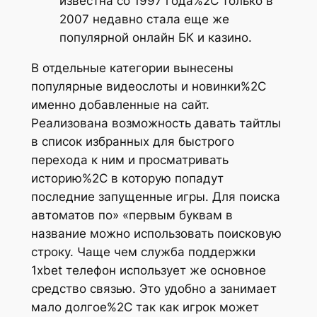
известна со 1997 года%2C только в
2007 недавно стала еще же
популярной онлайн БК и казино.
В отдельные категории вынесены
популярные видеослоты и новинки%2C
именно добавленные на сайт.
Реализована возможность давать тайтлы
в список избранных для быстрого
перехода к ним и просматривать
историю%2C в которую попадут
последние запущенные игры. Для поиска
автоматов по» «первым буквам в
название можно использовать поисковую
строку. Чаще чем служба поддержки
1xbet телефон использует же основное
средство связью. Это удобно а занимает
мало долгое%2C так как игрок может