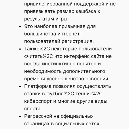
привилегированной поддержкой и не
привязывать размер кешбэка к
результатам игры.
Это наиболее привычная для
большинства интернет-
пользователей регистрация.
Также%2C некоторые пользователи
считать%2C что интерфейс сайта не
всегда инстинктивно понятен и
необходимость дополнительного
времени усовершенство освоения.
Платформа позволял осуществлять
ставки в футбол%2C теннис%2C
киберспорт и многие другие виды
спорта.
Регрессной на официальных
страницах в социальных сетях