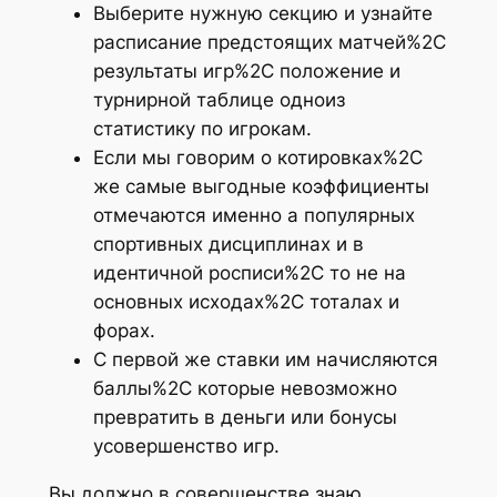
Выберите нужную секцию и узнайте
расписание предстоящих матчей%2C
результаты игр%2C положение и
турнирной таблице одноиз
статистику по игрокам.
Если мы говорим о котировках%2C
же самые выгодные коэффициенты
отмечаются именно а популярных
спортивных дисциплинах и в
идентичной росписи%2C то не на
основных исходах%2C тоталах и
форах.
С первой же ставки им начисляются
баллы%2C которые невозможно
превратить в деньги или бонусы
усовершенство игр.
Вы должно в совершенстве знаю