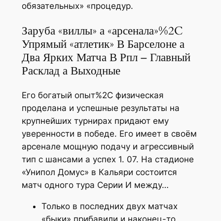
обязательных» «процедур.
Заруба «виллы» а «арсенала»%2C
Упрямый «атлетик» В Барселоне а
Два Ярких Матча В Рпл – Главный
Расклад а Выходные
Его богатый опыт%2C физическая
проделана и успешные результаты на
крупнейших турнирах придают ему
уверенности в победе. Его имеет в своём
арсенале мощную подачу и агрессивный
тип с шансами а успех 1. 07. На стадионе
«Унипол Домус» в Кальяри состоится
матч одного тура Серии И между…
Только в последних двух матчах
«быки» прибавили и наконец-то