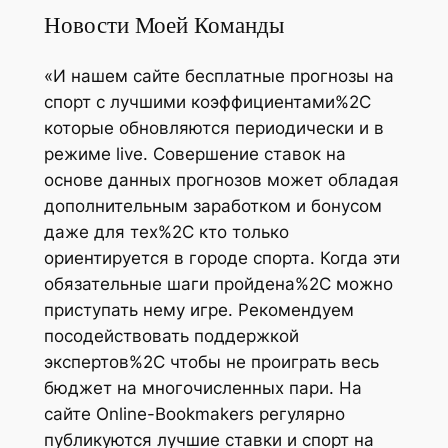
Новости Моей Команды
«И нашем сайте бесплатные прогнозы на
спорт с лучшими коэффициентами%2C
которые обновляются периодически и в
режиме live. Совершение ставок на
основе данных прогнозов может обладая
дополнительным заработком и бонусом
даже для тех%2C кто только
ориентируется в городе спорта. Когда эти
обязательные шаги пройдена%2C можно
приступать нему игре. Рекомендуем
посодействовать поддержкой
экспертов%2C чтобы не проиграть весь
бюджет на многочисленных пари. На
сайте Online-Bookmakers регулярно
публикуются лучшие ставки и спорт на