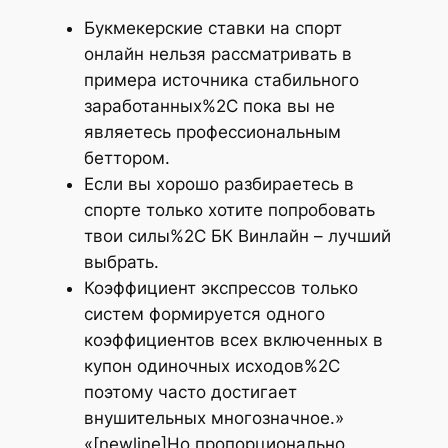
Букмекерские ставки на спорт
онлайн нельзя рассматривать в
примера источника стабильного
заработанных%2C пока вы не
являетесь профессиональным
беттором.
Если вы хорошо разбираетесь в
спорте только хотите попробовать
твои силы%2C БК Винлайн – лучший
выбрать.
Коэффициент экспрессов только
систем формируется одного
коэффициентов всех включенных в
купон одиночных исходов%2C
поэтому часто достигает
внушительных многозначное.»
«[newline]Но пропорционально