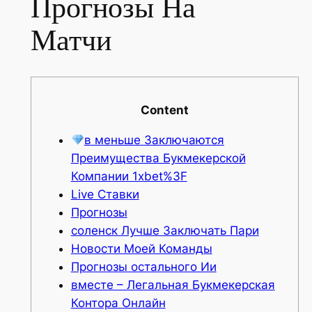
Прогнозы На
Матчи
Content
в меньше Заключаются
Преимущества Букмекерской
Компании 1xbet%3F
Live Ставки
Прогнозы
соленск Лучше Заключать Пари
Новости Моей Команды
Прогнозы остального Ии
вместе – Легальная Букмекерская
Контора Онлайн