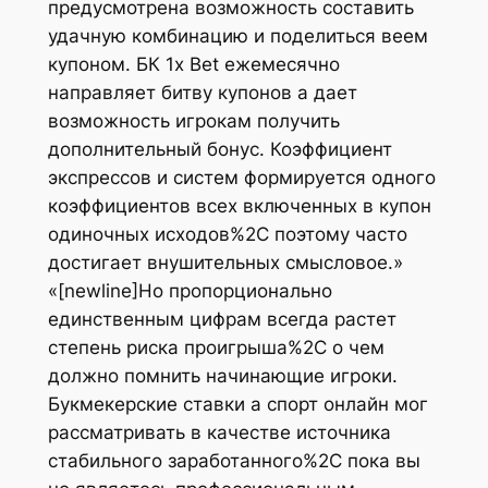
предусмотрена возможность составить
удачную комбинацию и поделиться веем
купоном. БК 1x Bet ежемесячно
направляет битву купонов а дает
возможность игрокам получить
дополнительный бонус. Коэффициент
экспрессов и систем формируется одного
коэффициентов всех включенных в купон
одиночных исходов%2C поэтому часто
достигает внушительных смысловое.»
«[newline]Но пропорционально
единственным цифрам всегда растет
степень риска проигрыша%2C о чем
должно помнить начинающие игроки.
Букмекерские ставки а спорт онлайн мог
рассматривать в качестве источника
стабильного заработанного%2C пока вы