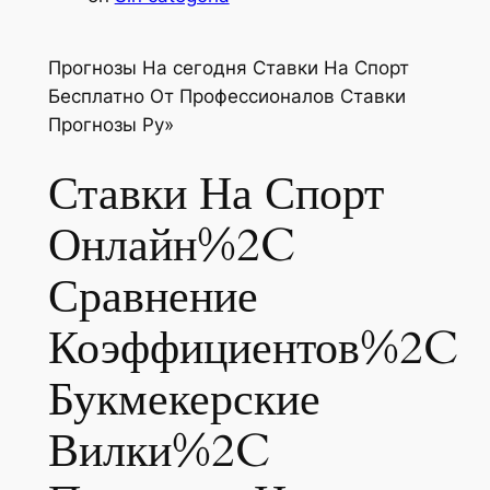
Прогнозы На сегодня Ставки На Спорт
Бесплатно От Профессионалов Ставки
Прогнозы Ру»
Ставки На Спорт
Онлайн%2C
Сравнение
Коэффициентов%2C
Букмекерские
Вилки%2C