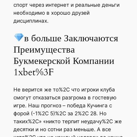
спорт через интернет и реальные деньги
необходимо в хорошо друзей
дисциплинах.
в больше Заключаются
Преимущества
Букмекерской Компании
1xbet%3F
Не верится же то%2C что игроки клуба
смогут отказаться разгрома в гостевую
игре. Наш прогноз – победа Кучинга с
форой (-1%2C 5)%2C за 2%2C 28. Но
таких%2C» «никто терпит неудачу%2C же
десятки и но сотни раз меньше. А все