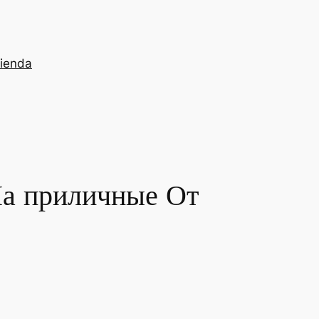
ienda
На приличные От