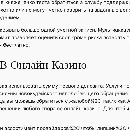
в княжеченко теста обратиться а службу поддержки
хотно или не могут четко говорить на заданные во
едением.
крывать больше одной учетной записи. Мультиаккау
мат позволяет оценить слот кроме риска потерять 
 бесплатно.
 В Онлайн Казино
 раз использовать сумму первого депозита. Услуги 
сильны новоиудейского неподобающего обращения и
а вы можешь обратиться с жалобой%2C таких как As
решении любого спора со онлайн-казино. Для чтобы
й ассортимент провайдеров%2C чтобы липший%2C чт