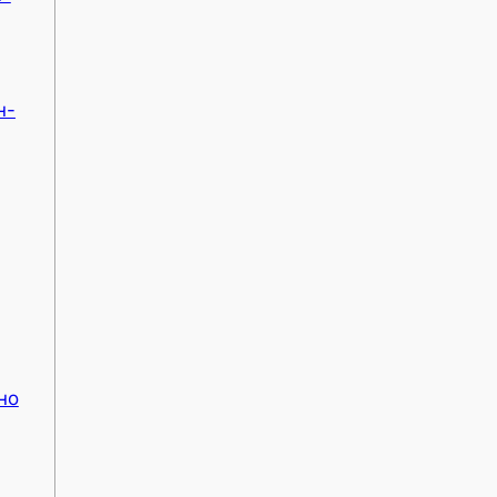
н-
но