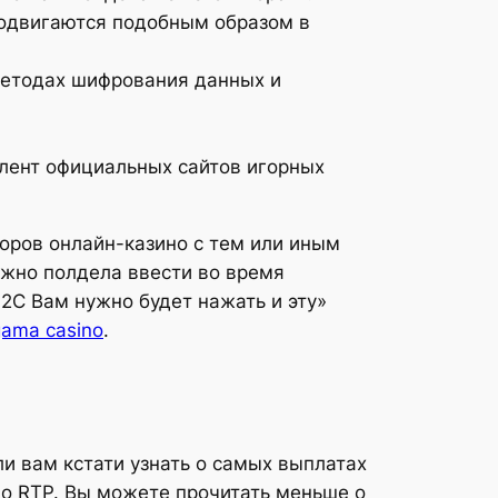
родвигаются подобным образом в
методах шифрования данных и
 лент официальных сайтов игорных
оров онлайн-казино с тем или иным
ужно полдела ввести во время
2C Вам нужно будет нажать и эту»
gama casino
.
 вам кстати узнать о самых выплатах
по RTP. Вы можете прочитать меньше о