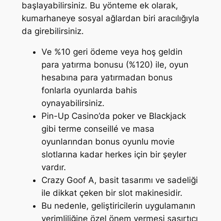
başlayabilirsiniz. Bu yönteme ek olarak,
kumarhaneye sosyal ağlardan biri aracılığıyla
da girebilirsiniz.
Ve %10 geri ödeme veya hoş geldin
para yatırma bonusu (%120) ile, oyun
hesabına para yatırmadan bonus
fonlarla oyunlarda bahis
oynayabilirsiniz.
Pin-Up Casino’da poker ve Blackjack
gibi terme conseillé ve masa
oyunlarından bonus oyunlu movie
slotlarına kadar herkes için bir şeyler
vardır.
Crazy Goof A, basit tasarımı ve sadeliği
ile dikkat çeken bir slot makinesidir.
Bu nedenle, geliştiricilerin uygulamanın
verimliliğine özel önem vermesi şaşırtıcı