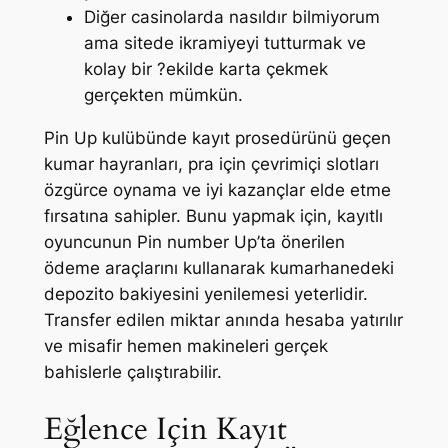
Diğer casinolarda nasıldır bilmiyorum
ama sitede ikramiyeyi tutturmak ve
kolay bir ?ekilde karta çekmek
gerçekten mümkün.
Pin Up kulübünde kayıt prosedürünü geçen
kumar hayranları, pra için çevrimiçi slotları
özgürce oynama ve iyi kazançlar elde etme
fırsatına sahipler. Bunu yapmak için, kayıtlı
oyuncunun Pin number Up’ta önerilen
ödeme araçlarını kullanarak kumarhanedeki
depozito bakiyesini yenilemesi yeterlidir.
Transfer edilen miktar anında hesaba yatırılır
ve misafir hemen makineleri gerçek
bahislerle çalıştırabilir.
Eğlence Için Kayıt