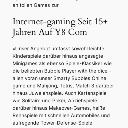
an tollen Games zur
Internet-gaming Seit 15+
Jahren Auf Y8 Com
«Unser Angebot umfasst sowohl leichte
Kinderspiele darüber hinaus angesagte
Minigames als ebenso Spiele-Klassiker wie
die beliebten Bubble Player with the dice –
allen voran unser Smarty Bubbles Online
game und Mahjong, Tetris, Match 3 darüber
hinaus Juwelenspiele. Auch Kartenspiele
wie Solitaire und Poker, Anziehspiele
darüber hinaus Makeover-Games, heiße
Rennspiele mit schnellen Automobiles und
aufregende Tower-Defense-Spiele