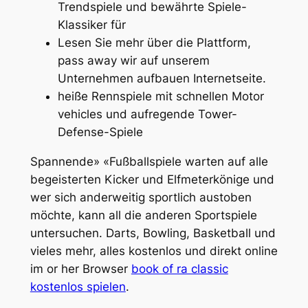
Trendspiele und bewährte Spiele-
Klassiker für
Lesen Sie mehr über die Plattform,
pass away wir auf unserem
Unternehmen aufbauen Internetseite.
heiße Rennspiele mit schnellen Motor
vehicles und aufregende Tower-
Defense-Spiele
Spannende» «Fußballspiele warten auf alle
begeisterten Kicker und Elfmeterkönige und
wer sich anderweitig sportlich austoben
möchte, kann all die anderen Sportspiele
untersuchen. Darts, Bowling, Basketball und
vieles mehr, alles kostenlos und direkt online
im or her Browser
book of ra classic
kostenlos spielen
.