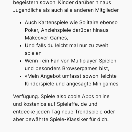
begeistern sowohl Kinder darüber hinaus
Jugendliche als auch alle anderen Mitglieder
Auch Kartenspiele wie Solitaire ebenso
Poker, Anziehspiele darüber hinaus
Makeover-Games,
Und falls du leicht mal nur zu zweit
spielen
Wenn i ein Fan von Multiplayer-Spielen
und besonders Browsergames bist,
«Mein Angebot umfasst sowohl leichte
Kinderspiele und angesagte Minigames
Verfügung. Spiele also coole Apps online
und kostenlos auf Spielaffe. de und
entdecke jeden Tag neue Trendspiele oder
aber bewährte Spiele-Klassiker für dich.