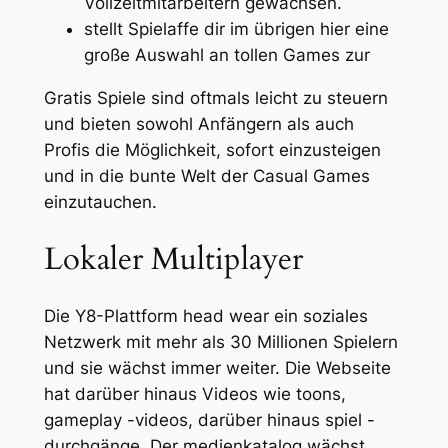
Vollzeitmitarbeitern gewachsen.
stellt Spielaffe dir im übrigen hier eine
große Auswahl an tollen Games zur
Gratis Spiele sind oftmals leicht zu steuern
und bieten sowohl Anfängern als auch
Profis die Möglichkeit, sofort einzusteigen
und in die bunte Welt der Casual Games
einzutauchen.
Lokaler Multiplayer
Die Y8-Plattform head wear ein soziales
Netzwerk mit mehr als 30 Millionen Spielern
und sie wächst immer weiter. Die Webseite
hat darüber hinaus Videos wie toons,
gameplay -videos, darüber hinaus spiel -
durchgänge. Der medienkatalog wächst