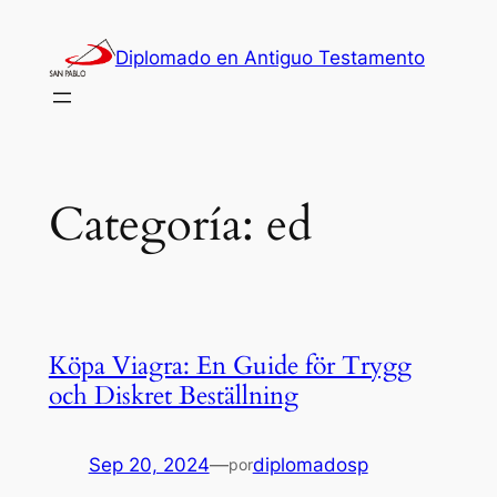
Saltar
al
Diplomado en Antiguo Testamento
contenido
Categoría:
ed
Köpa Viagra: En Guide för Trygg
och Diskret Beställning
Sep 20, 2024
—
diplomadosp
por