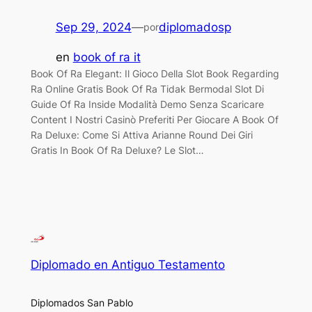
Sep 29, 2024
—
diplomadosp
por
en
book of ra it
Book Of Ra Elegant: Il Gioco Della Slot Book Regarding
Ra Online Gratis Book Of Ra Tidak Bermodal Slot Di
Guide Of Ra Inside Modalità Demo Senza Scaricare
Content I Nostri Casinò Preferiti Per Giocare A Book Of
Ra Deluxe: Come Si Attiva Arianne Round Dei Giri
Gratis In Book Of Ra Deluxe? Le Slot…
Diplomado en Antiguo Testamento
Diplomados San Pablo