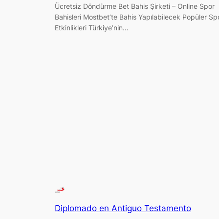
Ücretsiz Döndürme Bet Bahis Şirketi – Online Spor
Bahisleri Mostbet’te Bahis Yapılabilecek Popüler Sp
Etkinlikleri Türkiye’nin…
Diplomado en Antiguo Testamento