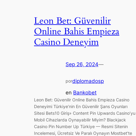
Leon Bet: Güvenilir
Online Bahis Empieza
Casino Deneyim
Sep 26, 2024
—
diplomadosp
por
en
Bankobet
Leon Bet: Güvenilir Online Bahis Empieza Casino
Deneyimi Türkiye’nin En Güvenilir Şans Oyunları
Sitesi Bets10 Giriş» Content Pin Upwards Casino’yu
Mobil Cihazlarda Oynayabilir Miyim? Blackjack
Casino Pin Number Up Türkiye — Resmi Sitenin
Incelemesi, Ücretsiz Ve Paralı Oynayın Mostbet’te