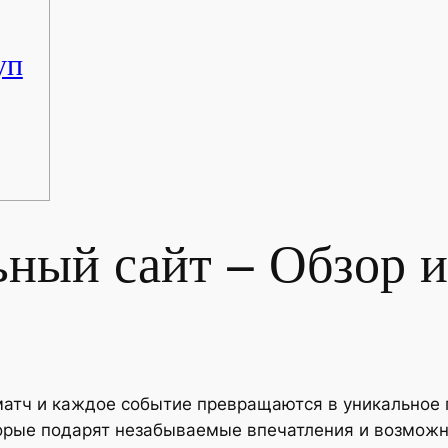
уп
ный сайт – Обзор и
матч и каждое событие превращаются в уникальное 
орые подарят незабываемые впечатления и возможно