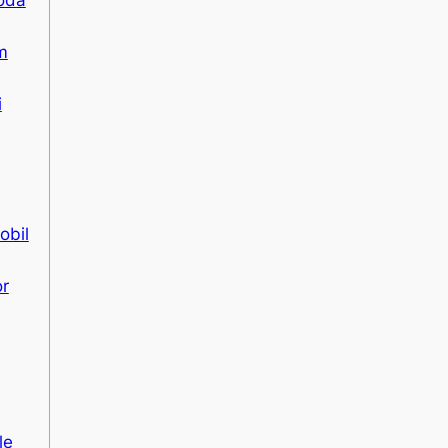
oda
m
i
obil
or
le