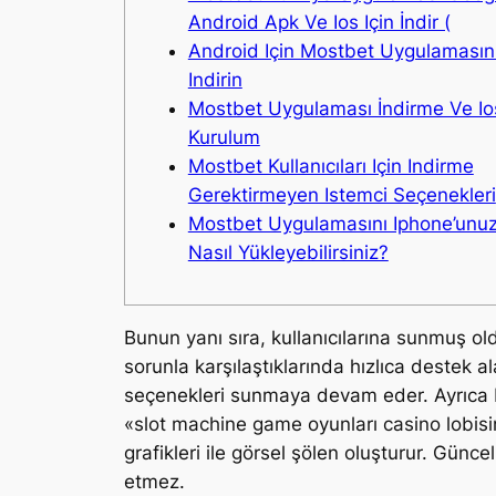
Android Apk Ve Ios Için İndir (
Android Için Mostbet Uygulamasın
Indirin
Mostbet Uygulaması İndirme Ve Io
Kurulum
Mostbet Kullanıcıları Için Indirme
Gerektirmeyen Istemci Seçenekleri
Mostbet Uygulamasını Iphone’unu
Nasıl Yükleyebilirsiniz?
Bunun yanı sıra, kullanıcılarına sunmuş ol
sorunla karşılaştıklarında hızlıca destek al
seçenekleri sunmaya devam eder. Ayrıca 
«slot machine game oyunları casino lobis
grafikleri ile görsel şölen oluşturur. Gün
etmez.