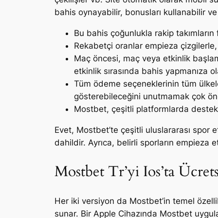
bahis oynayabilir, bonusları kullanabilir ve 
Bu bahis çoğunlukla rakip takımların 
Rekabetçi oranlar empieza çizgilerle,
Maç öncesi, maç veya etkinlik başlam
etkinlik sırasında bahis yapmanıza ol
Tüm ödeme seçeneklerinin tüm ülkelerde
gösterebileceğini unutmamak çok öne
Mostbet, çeşitli platformlarda destek
Evet, Mostbet’te çeşitli uluslararası spor 
dahildir. Ayrıca, belirli sporların empieza 
Mostbet Tr’yi Ios’ta Ücret
Her iki versiyon da Mostbet’in temel özel
sunar. Bir Apple Cihazında Mostbet uygulama