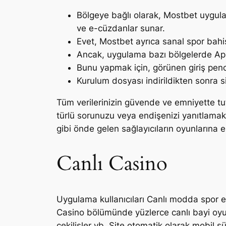
Bölgeye bağlı olarak, Mostbet uygula
ve e-cüzdanlar sunar.
Evet, Mostbet ayrıca sanal spor bahis
Ancak, uygulama bazı bölgelerde App
Bunu yapmak için, görünen giriş pen
Kurulum dosyası indirildikten sonra 
Tüm verilerinizin güvende ve emniyette tut
türlü sorunuzu veya endişenizi yanıtlama
gibi önde gelen sağlayıcıların oyunlarına e
Canlı Casino
Uygulama kullanıcıları Canlı modda spor etki
Casino bölümünde yüzlerce canlı bayi oyunu
çekilişler vb. Site otomatik olarak mobil