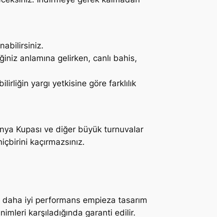
abilirsiniz.
niz anlamına gelirken, canlı bahis,
rliğin yargı yetkisine göre farklılık
 Dünya Kupası ve diğer büyük turnuvalar
hiçbirini kaçırmazsınız.
le daha iyi performans empieza tasarım
imleri karşıladığında garanti edilir.