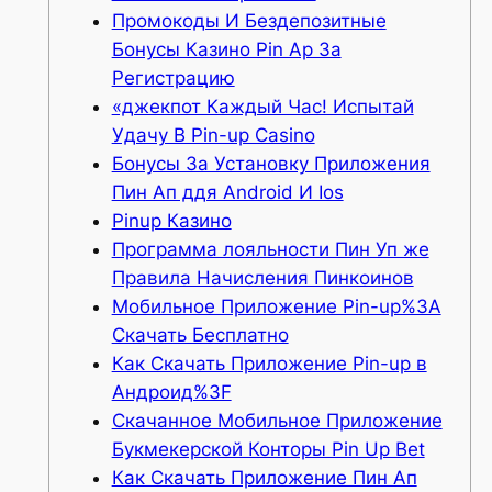
Промокоды И Бездепозитные
Бонусы Казино Pin Ap За
Регистрацию
«джекпот Каждый Час! Испытай
Удачу В Pin-up Casino
Бонусы За Установку Приложения
Пин Ап ддя Android И Ios
Pinup Казино
Программа лояльности Пин Уп же
Правила Начисления Пинкоинов
Мобильное Приложение Pin-up%3A
Скачать Бесплатно
Как Скачать Приложение Pin-up в
Андроид%3F
Скачанное Мобильное Приложение
Букмекерской Конторы Pin Up Bet
Как Скачать Приложение Пин Ап