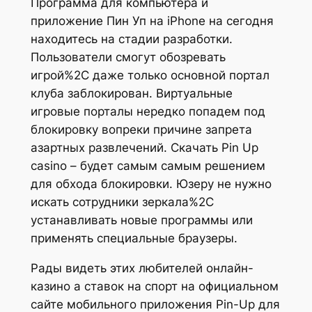
Программа для компьютера и
приложение Пин Уп на iPhone на сегодня
находитесь на стадии разработки.
Пользователи смогут обозревать
игрой%2C даже только основной портал
клуба заблокирован. Виртуальные
игровые порталы нередко попадем под
блокировку вопреки причине запрета
азартных развлечений. Скачать Pin Up
casino – будет самым самым решением
для обхода блокировки. Юзеру не нужно
искать сотрудники зеркала%2C
устанавливать новые программы или
применять специальные браузеры.
Рады видеть этих любителей онлайн-
казино а ставок на спорт на официальном
сайте мобильного приложения Pin-Up для