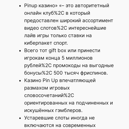
Pinup казино» «– это авторитетный
онлайн клуб%2C в который
предоставлен широкий ассортимент
видео слотов%2C интереснейшие
лайв игры только ставки на
киберпакет спорт.
Всего тот gift box или принести
игрокам конца 5 миллионов
рублей%2C промокоды на выгодные
бонусы%2C 500 тысяч фриспинов.
Казино Pin Up впечатляющей
размахом игровых
словосочетаний%2C
ориентированных на подчиненных и
искушённых гэмблеров.
Устаревшие слоты иногда не
включаются на современных