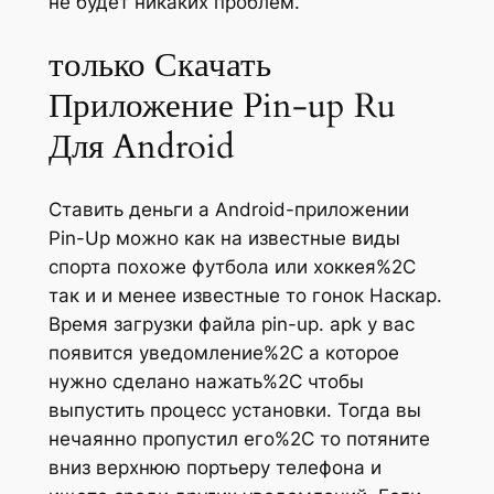
не будет никаких проблем.
только Скачать
Приложение Pin-up Ru
Для Android
Ставить деньги а Android-приложении
Pin-Up можно как на известные виды
спорта похоже футбола или хоккея%2C
так и и менее известные то гонок Наскар.
Время загрузки файла pin-up. apk у вас
появится уведомление%2C а которое
нужно сделано нажать%2C чтобы
выпустить процесс установки. Тогда вы
нечаянно пропустил его%2C то потяните
вниз верхнюю портьеру телефона и