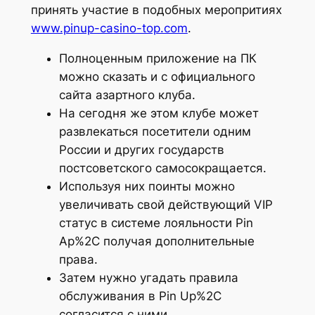
принять участие в подобных меропритиях
www.pinup-casino-top.com
.
Полноценным приложение на ПК
можно сказать и с официального
сайта азартного клуба.
На сегодня же этом клубе может
развлекаться посетители одним
России и других государств
постсоветского самосокращается.
Используя них поинты можно
увеличивать свой действующий VIP
статус в системе лояльности Pin
Ap%2C получая дополнительные
права.
Затем нужно угадать правила
обслуживания в Pin Up%2C
согласится с ними.