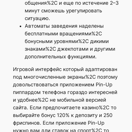
общения%2C и еще по истечение 2–3
минут сможешь урегулировать
ситуацию.
Автоматы заведения наделены
бесплатными вращениями%2C
бонусными уровнями%2C дикими
знаками%2C джекпотами и другими
дополнительных функциями.
Игровой интерфейс который адаптирован
под многочисленные экраны%2C поэтому
довольствоваться приложением Pin-Up
пиппардом телефона гораздо интересней
и удобнее%2C не мобильной версией
сайта. Если предпочитаете казино%2C то
выбирайте бонус 120% к депозиту и 250
фриспинов. Если приложение Pin-Up
нужно вам дли ставок на спорт%2C то