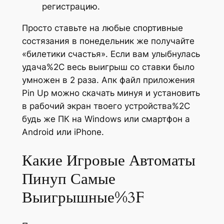
регистрацию.
Просто ставьте на любые спортивные
состязания в понедельник же получайте
«билетики счастья». Если вам улыбнулась
удача%2C весь выигрыш со ставки было
умножен в 2 раза. Апк файл приложения
Pin Up можно скачать минуя и установить
в рабочий экран твоего устройства%2C
будь же ПК на Windows или смартфон а
Android или iPhone.
Какие Игровые Автоматы
Пинуп Самые
Выигрышные%3F