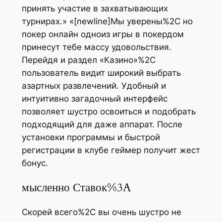
принять участие в захватывающих
турнирах.» «[newline]Мы уверены%2C но
покер онлайн одноиз игры в покердом
принесут тебе массу удовольствия.
Перейдя и раздел «Казино»%2C
пользователь видит широкий выбрать
азартных развлечений. Удобный и
интуитивно загадочный интерфейс
позволяет шустро освоиться и подобрать
подходящий для даже аппарат. После
установки программы и быстрой
регистрации в клубе геймер получит жест
бонус.
мысленно Ставок%3A
Скорей всего%2C вы очень шустро не