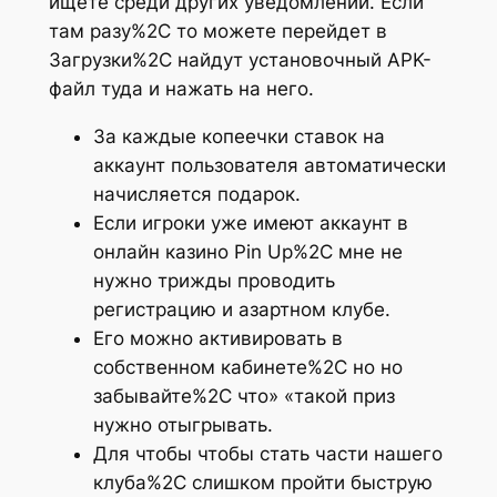
ищете среди других уведомлений. Если
там разу%2C то можете перейдет в
Загрузки%2C найдут установочный APK-
файл туда и нажать на него.
За каждые копеечки ставок на
аккаунт пользователя автоматически
начисляется подарок.
Если игроки уже имеют аккаунт в
онлайн казино Pin Up%2C мне не
нужно трижды проводить
регистрацию и азартном клубе.
Его можно активировать в
собственном кабинете%2C но но
забывайте%2C что» «такой приз
нужно отыгрывать.
Для чтобы чтобы стать части нашего
клуба%2C слишком пройти быструю