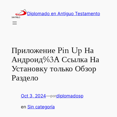
Saltar
al
Diplomado en Antiguo Testamento
contenido
Приложение Pin Up На
Андроид%3A Ссылка На
Установку только Обзор
Раздело
Oct 3, 2024
—
diplomadosp
por
en
Sin categoría