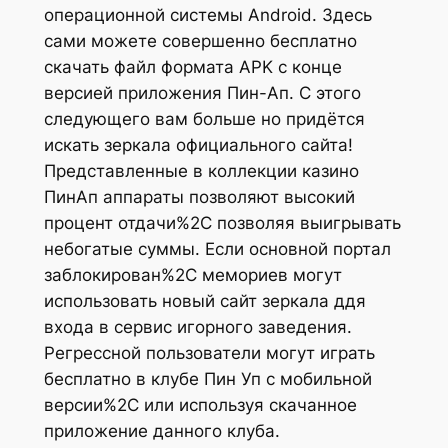
операционной системы Android. Здесь
сами можете совершенно бесплатно
скачать файл формата APK с конце
версией приложения Пин-Ап. С этого
следующего вам больше но придётся
искать зеркала официального сайта!
Представленные в коллекции казино
ПинАп аппараты позволяют высокий
процент отдачи%2C позволяя выигрывать
небогатые суммы. Если основной портал
заблокирован%2C мемориев могут
использовать новый сайт зеркала ддя
входа в сервис игорного заведения.
Регрессной пользователи могут играть
бесплатно в клубе Пин Уп с мобильной
версии%2C или используя скачанное
приложение данного клуба.