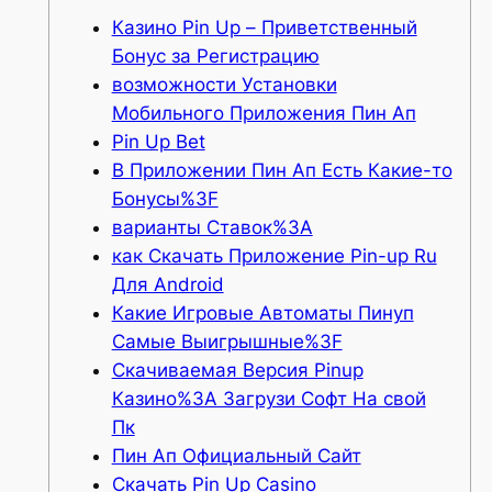
Казино Pin Up – Приветственный
Бонус за Регистрацию
возможности Установки
Мобильного Приложения Пин Ап
Pin Up Bet
В Приложении Пин Ап Есть Какие-то
Бонусы%3F
варианты Ставок%3A
как Скачать Приложение Pin-up Ru
Для Android
Какие Игровые Автоматы Пинуп
Самые Выигрышные%3F
Скачиваемая Версия Pinup
Казино%3A Загрузи Софт На свой
Пк
Пин Ап Официальный Сайт
Скачать Pin Up Casino