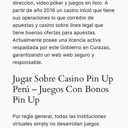
direccion, video póker y juegos en listo. A
partir de año 2016 un casino inició que tiene
sus operaciones lo que corredor de
apuestas y casino sobre línea legal que
tiene buenas ofertas para apuestas.
Actualmente posee una licencia activa
respaldada por este Gobierno en Curazao,
garantizando un web web seguro y
responsable.
Jugar Sobre Casino Pin Up
Perú – Juegos Con Bonos
Pin Up
Por regla general, todas las instituciones
virtuales simply no desarrollan juegos