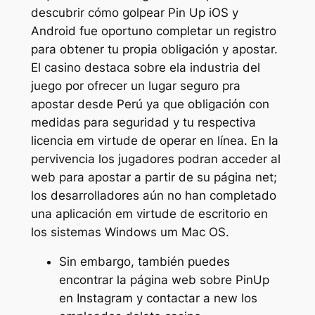
descubrir cómo golpear Pin Up iOS y
Android fue oportuno completar un registro
para obtener tu propia obligación y apostar.
El casino destaca sobre ela industria del
juego por ofrecer un lugar seguro pra
apostar desde Perú ya que obligación con
medidas para seguridad y tu respectiva
licencia em virtude de operar en línea. En la
pervivencia los jugadores podran acceder al
web para apostar a partir de su página net;
los desarrolladores aún no han completado
una aplicación em virtude de escritorio en
los sistemas Windows um Mac OS.
Sin embargo, también puedes
encontrar la página web sobre PinUp
en Instagram y contactar a new los