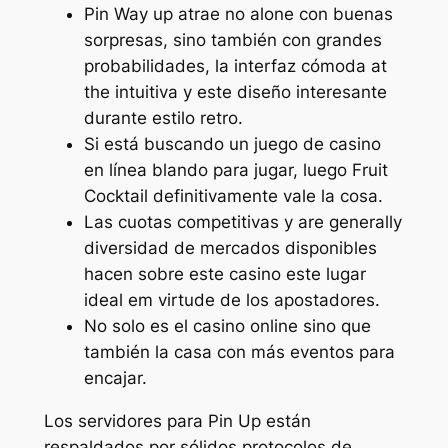
Pin Way up atrae no alone con buenas
sorpresas, sino también con grandes
probabilidades, la interfaz cómoda at
the intuitiva y este diseño interesante
durante estilo retro.
Si está buscando un juego de casino
en línea blando para jugar, luego Fruit
Cocktail definitivamente vale la cosa.
Las cuotas competitivas y are generally
diversidad de mercados disponibles
hacen sobre este casino este lugar
ideal em virtude de los apostadores.
No solo es el casino online sino que
también la casa con más eventos para
encajar.
Los servidores para Pin Up están
respaldados por sólidos protocolos de