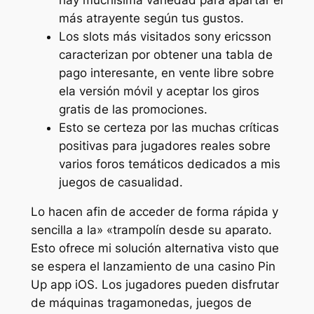
más atrayente según tus gustos.
Los slots más visitados sony ericsson
caracterizan por obtener una tabla de
pago interesante, en vente libre sobre
ela versión móvil y aceptar los giros
gratis de las promociones.
Esto se certeza por las muchas críticas
positivas para jugadores reales sobre
varios foros temáticos dedicados a mis
juegos de casualidad.
Lo hacen afin de acceder de forma rápida y
sencilla a la» «trampolín desde su aparato.
Esto ofrece mi solución alternativa visto que
se espera el lanzamiento de una casino Pin
Up app iOS. Los jugadores pueden disfrutar
de máquinas tragamonedas, juegos de