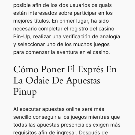
posible afin de los dos usuarios os quais
están interesados sobre participar en los
mejores títulos. En primer lugar, ha sido
necesario completar el registro del casino
Pin-Up, realizar una verificación de analogía
y seleccionar uno de los muchos juegos
para comenzar la aventura en el casino.
Cómo Poner El Exprés En
La Odaie De Apuestas
Pinup
Al executar apuestas online será más
sencillo conseguir a los juegos mientras que
todas las apuestas presenciales exigen más
requisitos afin de ingresar. Después de