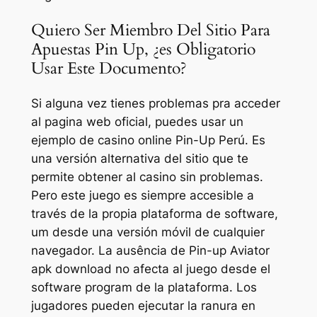
Quiero Ser Miembro Del Sitio Para
Apuestas Pin Up, ¿es Obligatorio
Usar Este Documento?
Si alguna vez tienes problemas pra acceder
al pagina web oficial, puedes usar un
ejemplo de casino online Pin-Up Perú. Es
una versión alternativa del sitio que te
permite obtener al casino sin problemas.
Pero este juego es siempre accesible a
través de la propia plataforma de software,
um desde una versión móvil de cualquier
navegador. La ausência de Pin-up Aviator
apk download no afecta al juego desde el
software program de la plataforma. Los
jugadores pueden ejecutar la ranura en