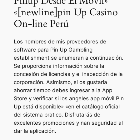
Pinup Desde El Móvil»
«[newline]pin Up Casino
On-line Perú
Los nombres de mis proveedores de
software para Pin Up Gambling
establishment se enumeran a continuación.
Se proporciona información sobre la
concesión de licencias y el inspección de la
corporación. Asimismo, si os gustaria
ahorrar tiempo debes ingresar a la App
Store y verificar si los angeles app móvil Pin
Up está disponible» «en el catálogo oficial
del sistema pratico. Disfrutarás de
excelentes promociones y nan seguridad al
dar la aplicación.