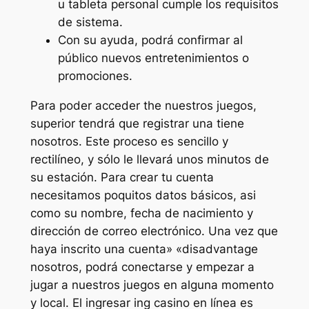
u tableta personal cumple los requisitos
de sistema.
Con su ayuda, podrá confirmar al
público nuevos entretenimientos o
promociones.
Para poder acceder the nuestros juegos,
superior tendrá que registrar una tiene
nosotros. Este proceso es sencillo y
rectilíneo, y sólo le llevará unos minutos de
su estación. Para crear tu cuenta
necesitamos poquitos datos básicos, asi
como su nombre, fecha de nacimiento y
dirección de correo electrónico. Una vez que
haya inscrito una cuenta» «disadvantage
nosotros, podrá conectarse y empezar a
jugar a nuestros juegos en alguna momento
y local. El ingresar ing casino en línea es