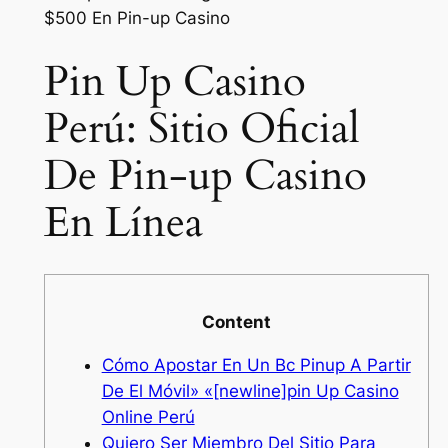
$500 En Pin-up Casino
Pin Up Casino
Perú: Sitio Oficial
De Pin-up Casino
En Línea
Content
Cómo Apostar En Un Bc Pinup A Partir
De El Móvil» «[newline]pin Up Casino
Online Perú
Quiero Ser Miembro Del Sitio Para