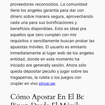
proveedores reconocidos. La comunidad
tiene los angeles garantía para dar con
dinero sobre manera segura, aprovechando
cada una para sus bonificaciones y
beneficios disponibles. Esto es ideal pra
aquellos que zero cumplen con mis
requisitos o sencillamente buscan probar las
apuestas móviles. El usuario es emisario
inmediatamente al lugar web de los angeles
entidad, donde en este momento ha
iniciado are generally sesión. Ahora sólo
queda depositar peculio y jugar sobre las
tragaperras, la ruleta o los juegos con
crupier en vivo
pinup.pe
.
Cómo Apostar En El Bc