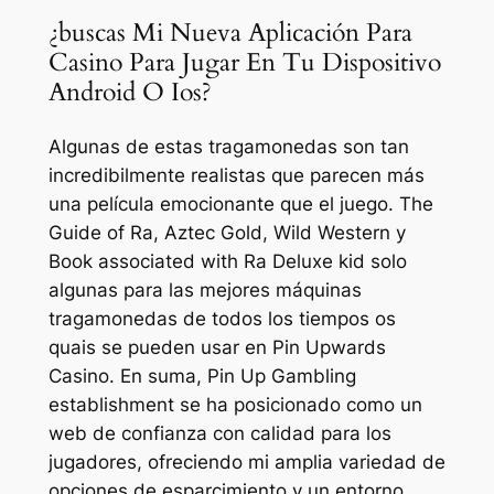
¿buscas Mi Nueva Aplicación Para
Casino Para Jugar En Tu Dispositivo
Android O Ios?
Algunas de estas tragamonedas son tan
incredibilmente realistas que parecen más
una película emocionante que el juego. The
Guide of Ra, Aztec Gold, Wild Western y
Book associated with Ra Deluxe kid solo
algunas para las mejores máquinas
tragamonedas de todos los tiempos os
quais se pueden usar en Pin Upwards
Casino. En suma, Pin Up Gambling
establishment se ha posicionado como un
web de confianza con calidad para los
jugadores, ofreciendo mi amplia variedad de
opciones de esparcimiento y un entorno