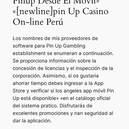
Pinup Desde El Móvil»
«[newline]pin Up Casino
On-line Perú
Los nombres de mis proveedores de
software para Pin Up Gambling
establishment se enumeran a continuación.
Se proporciona información sobre la
concesión de licencias y el inspección de la
corporación. Asimismo, si os gustaria
ahorrar tiempo debes ingresar a la App
Store y verificar si los angeles app móvil Pin
Up está disponible» «en el catálogo oficial
del sistema pratico. Disfrutarás de
excelentes promociones y nan seguridad al
dar la aplicación.