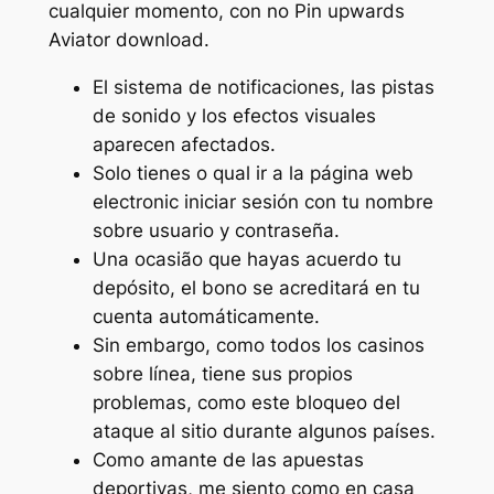
cualquier momento, con no Pin upwards
Aviator download.
El sistema de notificaciones, las pistas
de sonido y los efectos visuales
aparecen afectados.
Solo tienes o qual ir a la página web
electronic iniciar sesión con tu nombre
sobre usuario y contraseña.
Una ocasião que hayas acuerdo tu
depósito, el bono se acreditará en tu
cuenta automáticamente.
Sin embargo, como todos los casinos
sobre línea, tiene sus propios
problemas, como este bloqueo del
ataque al sitio durante algunos países.
Como amante de las apuestas
deportivas, me siento como en casa