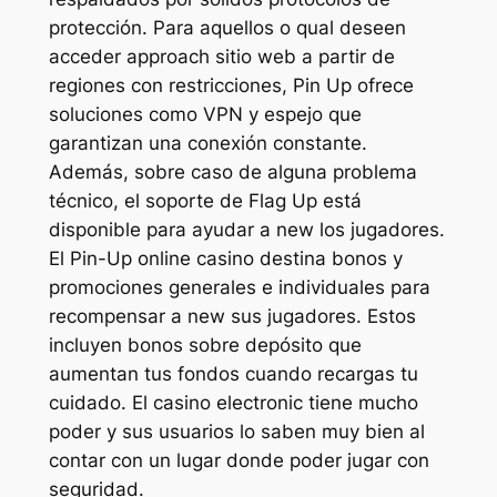
protección. Para aquellos o qual deseen
acceder approach sitio web a partir de
regiones con restricciones, Pin Up ofrece
soluciones como VPN y espejo que
garantizan una conexión constante.
Además, sobre caso de alguna problema
técnico, el soporte de Flag Up está
disponible para ayudar a new los jugadores.
El Pin-Up online casino destina bonos y
promociones generales e individuales para
recompensar a new sus jugadores. Estos
incluyen bonos sobre depósito que
aumentan tus fondos cuando recargas tu
cuidado. El casino electronic tiene mucho
poder y sus usuarios lo saben muy bien al
contar con un lugar donde poder jugar con
seguridad.