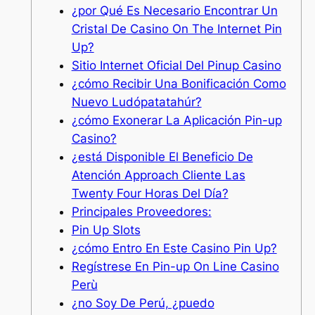
¿por Qué Es Necesario Encontrar Un
Cristal De Casino On The Internet Pin
Up?
Sitio Internet Oficial Del Pinup Casino
¿cómo Recibir Una Bonificación Como
Nuevo Ludópatatahúr?
¿cómo Exonerar La Aplicación Pin-up
Casino?
¿está Disponible El Beneficio De
Atención Approach Cliente Las
Twenty Four Horas Del Día?
Principales Proveedores:
Pin Up Slots
¿cómo Entro En Este Casino Pin Up?
Regístrese En Pin-up On Line Casino
Perù
¿no Soy De Perú, ¿puedo