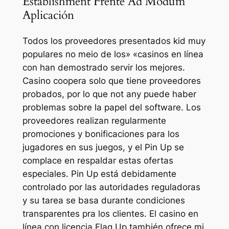
Establishment Frente Ad Modum
Aplicación
Todos los proveedores presentados kid muy
populares no meio de los» «casinos en línea
con han demostrado servir los mejores.
Casino coopera solo que tiene proveedores
probados, por lo que not any puede haber
problemas sobre la papel del software. Los
proveedores realizan regularmente
promociones y bonificaciones para los
jugadores en sus juegos, y el Pin Up se
complace en respaldar estas ofertas
especiales. Pin Up está debidamente
controlado por las autoridades reguladoras
y su tarea se basa durante condiciones
transparentes pra los clientes. El casino en
línea con licencia Flag Up también ofrece mi