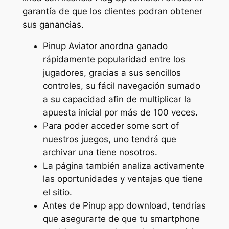
garantía de que los clientes podran obtener
sus ganancias.
Pinup Aviator anordna ganado
rápidamente popularidad entre los
jugadores, gracias a sus sencillos
controles, su fácil navegación sumado
a su capacidad afin de multiplicar la
apuesta inicial por más de 100 veces.
Para poder acceder some sort of
nuestros juegos, uno tendrá que
archivar una tiene nosotros.
La página también analiza activamente
las oportunidades y ventajas que tiene
el sitio.
Antes de Pinup app download, tendrías
que asegurarte de que tu smartphone