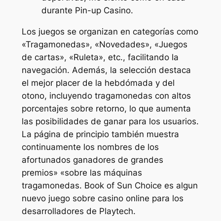
durante Pin-up Casino.
Los juegos se organizan en categorías como
«Tragamonedas», «Novedades», «Juegos
de cartas», «Ruleta», etc., facilitando la
navegación. Además, la selección destaca
el mejor placer de la hebdómada y del
otono, incluyendo tragamonedas con altos
porcentajes sobre retorno, lo que aumenta
las posibilidades de ganar para los usuarios.
La página de principio también muestra
continuamente los nombres de los
afortunados ganadores de grandes
premios» «sobre las máquinas
tragamonedas. Book of Sun Choice es algun
nuevo juego sobre casino online para los
desarrolladores de Playtech.