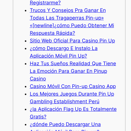
Registrarme?
Trucos Y Consejos Pra Ganar En
Todas Las Tragaperras Pin-up»
«[newline]¿cómo Puedo Obtener Mi
Respuesta Rápida?
Sitio Web Oficial Para Casino Pin Up
¿cómo Descargo E Instalo La
Aplicación Móvil Pin Up?
Haz Tus Sueños Realidad Que Tiene
La Emoción Para Ganar En Pinup
Casino
Casino Móvil Con Pin-up Casino App
Los Mejores Juegos Durante Pin Up
Gambling Establishment Perú
¿la Aplicación Flag Up Es Totalmente
Gratis?
¿dónde Puedo Descargar Una