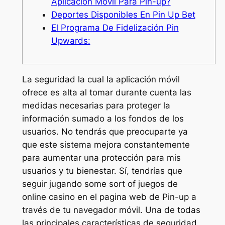
Aplicación Móvil Para Pin-up?
Deportes Disponibles En Pin Up Bet
El Programa De Fidelización Pin
Upwards:
La seguridad la cual la aplicación móvil
ofrece es alta al tomar durante cuenta las
medidas necesarias para proteger la
información sumado a los fondos de los
usuarios. No tendrás que preocuparte ya
que este sistema mejora constantemente
para aumentar una protección para mis
usuarios y tu bienestar. Sí, tendrías que
seguir jugando some sort of juegos de
online casino en el pagina web de Pin-up a
través de tu navegador móvil. Una de todas
las principales características de seguridad