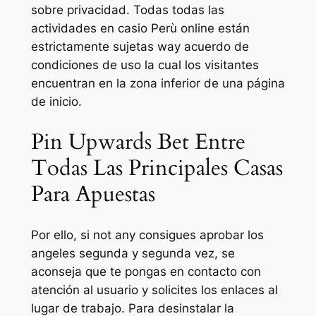
sobre privacidad. Todas todas las
actividades en casio Perù online están
estrictamente sujetas way acuerdo de
condiciones de uso la cual los visitantes
encuentran en la zona inferior de una página
de inicio.
Pin Upwards Bet Entre
Todas Las Principales Casas
Para Apuestas
Por ello, si not any consigues aprobar los
angeles segunda y segunda vez, se
aconseja que te pongas en contacto con
atención al usuario y solicites los enlaces al
lugar de trabajo. Para desinstalar la