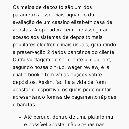
Os meios de deposito são um dos
parâmetros essenciais aquando da
avaliação de um cassino elizabeth casa de
apostas. A operadora tem que assegurar
acesso aos sistemas de deposito mais
populares electronic mais usuais, garantindo
a preservação 2 dados bancários do cliente.
Outra vantagem de ser cliente pin-up. bet,
segundo nossa pin-up. wager review, é la
cual o bookie tem várias opções sobre
depósitos. Assim, facilita a vida perform
apostador esportivo, os quais pode contar
apresentando formas de pagamento rápidas
e baratas.
Até porque, dentro de uma plataforma
é possível apostar não apenas nas