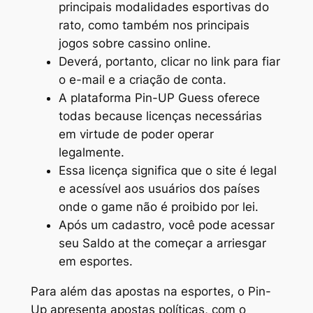
principais modalidades esportivas do
rato, como também nos principais
jogos sobre cassino online.
Deverá, portanto, clicar no link para fiar
o e-mail e a criação de conta.
A plataforma Pin-UP Guess oferece
todas because licenças necessárias
em virtude de poder operar
legalmente.
Essa licença significa que o site é legal
e acessível aos usuários dos países
onde o game não é proibido por lei.
Após um cadastro, você pode acessar
seu Saldo at the começar a arriesgar
em esportes.
Para além das apostas na esportes, o Pin-
Up apresenta apostas políticas, com o