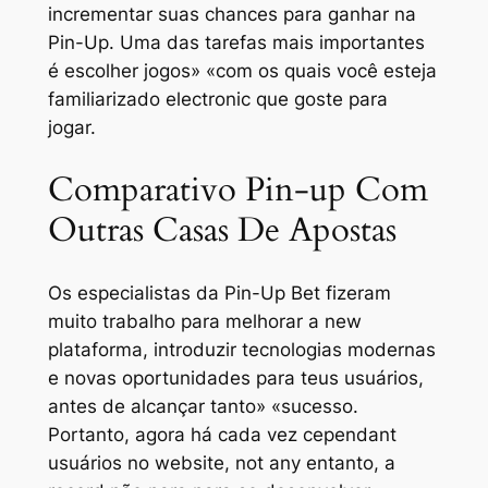
incrementar suas chances para ganhar na
Pin-Up. Uma das tarefas mais importantes
é escolher jogos» «com os quais você esteja
familiarizado electronic que goste para
jogar.
Comparativo Pin-up Com
Outras Casas De Apostas
Os especialistas da Pin-Up Bet fizeram
muito trabalho para melhorar a new
plataforma, introduzir tecnologias modernas
e novas oportunidades para teus usuários,
antes de alcançar tanto» «sucesso.
Portanto, agora há cada vez cependant
usuários no website, not any entanto, a