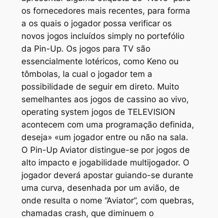
os fornecedores mais recentes, para forma
a os quais o jogador possa verificar os
novos jogos incluídos simply no portefólio
da Pin-Up. Os jogos para TV são
essencialmente lotéricos, como Keno ou
tômbolas, la cual o jogador tem a
possibilidade de seguir em direto. Muito
semelhantes aos jogos de cassino ao vivo,
operating system jogos de TELEVISION
acontecem com uma programação definida,
deseja» «um jogador entre ou não na sala.
O Pin-Up Aviator distingue-se por jogos de
alto impacto e jogabilidade multijogador. O
jogador deverá apostar guiando-se durante
uma curva, desenhada por um avião, de
onde resulta o nome “Aviator”, com quebras,
chamadas crash, que diminuem o