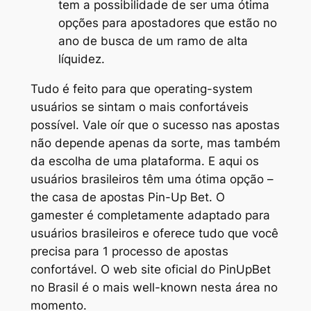
tem a possibilidade de ser uma ótima
opções para apostadores que estão no
ano de busca de um ramo de alta
líquidez.
Tudo é feito para que operating-system
usuários se sintam o mais confortáveis
possível. Vale oír que o sucesso nas apostas
não depende apenas da sorte, mas também
da escolha de uma plataforma. E aqui os
usuários brasileiros têm uma ótima opção –
the casa de apostas Pin-Up Bet. O
gamester é completamente adaptado para
usuários brasileiros e oferece tudo que você
precisa para 1 processo de apostas
confortável. O web site oficial do PinUpBet
no Brasil é o mais well-known nesta área no
momento.