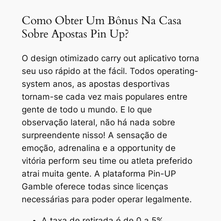
Como Obter Um Bônus Na Casa
Sobre Apostas Pin Up?
O design otimizado carry out aplicativo torna
seu uso rápido at the fácil. Todos operating-
system anos, as apostas desportivas
tornam-se cada vez mais populares entre
gente de todo u mundo. E lo que
observação lateral, não há nada sobre
surpreendente nisso! A sensação de
emoção, adrenalina e a opportunity de
vitória perform seu time ou atleta preferido
atrai muita gente. A plataforma Pin-UP
Gamble oferece todas since licenças
necessárias para poder operar legalmente.
A taxa de retirada é de 0 a 5%,