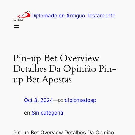
Saltar
al
Diplomado en Antiguo Testamento
contenido
Pin-up Bet Overview
Detalhes Da Opinião Pin-
up Bet Apostas
Oct 3, 2024
—
diplomadosp
por
en
Sin categoría
Pin-up Bet Overview Detalhes Da Opinião