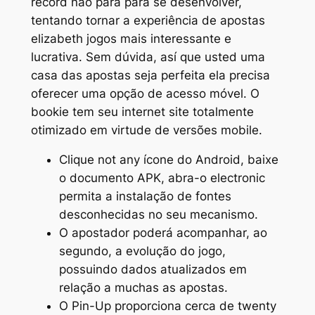
record não para para se desenvolver,
tentando tornar a experiência de apostas
elizabeth jogos mais interessante e
lucrativa. Sem dúvida, así que usted uma
casa das apostas seja perfeita ela precisa
oferecer uma opção de acesso móvel. O
bookie tem seu internet site totalmente
otimizado em virtude de versões mobile.
Clique not any ícone do Android, baixe
o documento APK, abra-o electronic
permita a instalação de fontes
desconhecidas no seu mecanismo.
O apostador poderá acompanhar, ao
segundo, a evolução do jogo,
possuindo dados atualizados em
relação a muchas as apostas.
O Pin-Up proporciona cerca de twenty