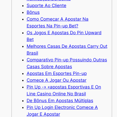
Suporte Ao Cliente
Bônus
Como Começar A Apostar Na
Esportes Na Pin-up Bet?
Os Jogos E Apostas Do Pin Upward
Bet
Melhores Casas De Apostas Carry Out
Brasil
Comparativo Pin-up Possuindo Outras
Casas Sobre Apostas
Apostas Em Esportes Pin-up
Comece A Jogar Ou Apostar
Pin Up -» «apostas Esportivas E On
Line Casino Online No Brasil
De Bônus Em Apostas Múltiplas
Pin Up Login Electronic Comece A
Jogar E Apostar