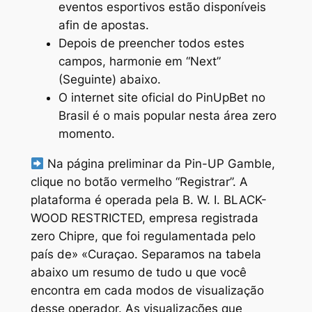
eventos esportivos estão disponíveis
afin de apostas.
Depois de preencher todos estes
campos, harmonie em “Next”
(Seguinte) abaixo.
O internet site oficial do PinUpBet no
Brasil é o mais popular nesta área zero
momento.
Na página preliminar da Pin-UP Gamble,
clique no botão vermelho “Registrar”. A
plataforma é operada pela B. W. I. BLACK-
WOOD RESTRICTED, empresa registrada
zero Chipre, que foi regulamentada pelo
país de» «Curaçao. Separamos na tabela
abaixo um resumo de tudo u que você
encontra em cada modos de visualização
desse operador. As visualizações que