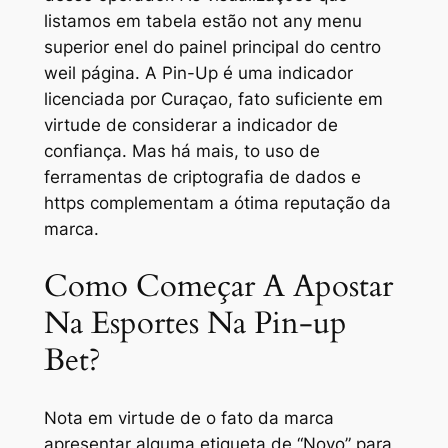
listamos em tabela estão not any menu
superior enel do painel principal do centro
weil página. A Pin-Up é uma indicador
licenciada por Curaçao, fato suficiente em
virtude de considerar a indicador de
confiança. Mas há mais, to uso de
ferramentas de criptografia de dados e
https complementam a ótima reputação da
marca.
Como Começar A Apostar
Na Esportes Na Pin-up
Bet?
Nota em virtude de o fato da marca
apresentar alguma etiqueta de “Novo” para