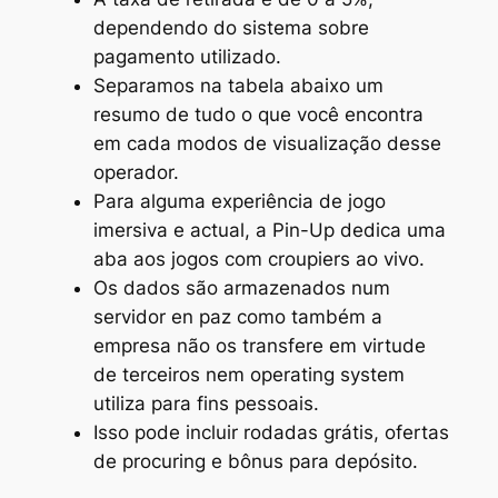
dependendo do sistema sobre
pagamento utilizado.
Separamos na tabela abaixo um
resumo de tudo o que você encontra
em cada modos de visualização desse
operador.
Para alguma experiência de jogo
imersiva e actual, a Pin-Up dedica uma
aba aos jogos com croupiers ao vivo.
Os dados são armazenados num
servidor en paz como também a
empresa não os transfere em virtude
de terceiros nem operating system
utiliza para fins pessoais.
Isso pode incluir rodadas grátis, ofertas
de procuring e bônus para depósito.