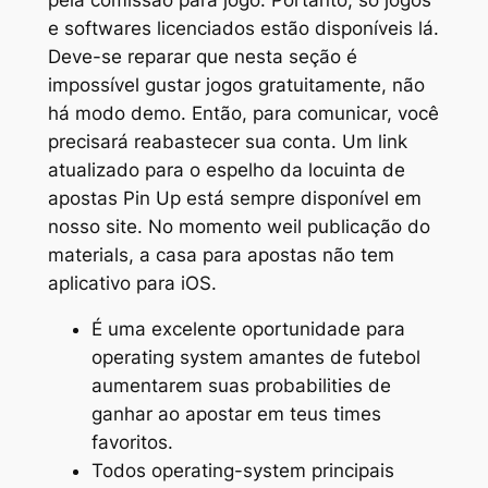
e softwares licenciados estão disponíveis lá.
Deve-se reparar que nesta seção é
impossível gustar jogos gratuitamente, não
há modo demo. Então, para comunicar, você
precisará reabastecer sua conta. Um link
atualizado para o espelho da locuinta de
apostas Pin Up está sempre disponível em
nosso site. No momento weil publicação do
materials, a casa para apostas não tem
aplicativo para iOS.
É uma excelente oportunidade para
operating system amantes de futebol
aumentarem suas probabilities de
ganhar ao apostar em teus times
favoritos.
Todos operating-system principais