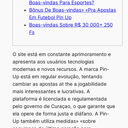
Boas-vindas Para Esportes?
Bônus De Boas-vindas» «Pra Apostas
Em Futebol Pin Up
Boas-vindas Sobre R$ 30 000+ 250
Fs
O site está em constante aprimoramento e
apresenta aos usuários tecnologias
modernas e novos recursos. A marca Pin-
Up está em regular evolução, tentando
cambiar as apostas at the a jogabilidade
mais interessantes e lucrativas. A
plataforma é licenciada e regulamentada
pelo governo de Curaçao, o que garante que
ela opere de forma justa e diáfano. A Pin-
Up também utiliza medidas» «sobre