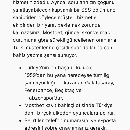
hizmetinizdedir. Ayrıca, sorularınızın çoğunu
yanıtlayabilecek kapsamlı bir SSS bölümüne
sahiptirler, böylece müşteri hizmetleri
ekibinden bir yanıt beklemek zorunda
kalmazsınız. Mostbet, güncel skor ve maç
durumuna göre sürekli güncellenen oranlarla
Türk müşterilerine çeşitli spor dallarına canlı
bahis yapma şansı sunuyor.
Türkiye’nin en başarılı kulüpleri,
1959’dan bu yana neredeyse tüm lig
şampiyonluğunu kazanan Galatasaray,
Fenerbahçe, Beşiktaş ve
Trabzonspor’dur.
Mostbet kayit bahisçi ofisinde Türkiye
dahil birçok ülkeden oyunculara açıktır.
Belirtilen telefon numarasını ve e-posta
adresini sobre onaylamanız gerekir,