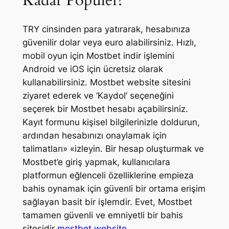
TRY cinsinden para yatırarak, hesabınıza
güvenilir dolar veya euro alabilirsiniz. Hızlı,
mobil oyun için Mostbet indir işlemini
Android ve iOS için ücretsiz olarak
kullanabilirsiniz. Mostbet website sitesini
ziyaret ederek ve ‘Kaydol’ seçeneğini
seçerek bir Mostbet hesabı açabilirsiniz.
Kayıt formunu kişisel bilgilerinizle doldurun,
ardından hesabınızı onaylamak için
talimatları» «izleyin. Bir hesap oluşturmak ve
Mostbet’e giriş yapmak, kullanıcılara
platformun eğlenceli özelliklerine empieza
bahis oynamak için güvenli bir ortama erişim
sağlayan basit bir işlemdir. Evet, Mostbet
tamamen güvenli ve emniyetli bir bahis
sitesidir
mostbet website
.