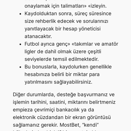
onaylamak için talimatları» «izleyin.
Kaydolduktan sonra, süreç süresince
size rehberlik edecek ve sorularınızı
yanıtlayacak bir hesap yöneticisi
atanacaktır.
Futbol ayrıca genç» «takımlar ve amatör
ligler de dahil olmak üzere çeşitli
seviyelerde temsil edilmektedir.
Bu bonuslarla, kaydolurken genellikle
hesabınıza belirli bir miktar para
yatırılmasını sağlayabilirsiniz.
Diğer durumlarda, desteğe başvurmanız ve
işlemin tarihini, saatini, miktarını belirtmeniz
empieza çevrimiçi bankacılık ya da
elektronik cüzdandan bir ekran görüntüsü
sağlamanız gerekir. MostBet, “kendi”