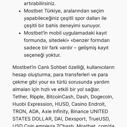
artırabilirsiniz.
Mostbet Türkiye, aralarından seçim
yapabileceğiniz çeşitli spor dalları ile
çeşitli bir bahis deneyimi sunuyor.
Mostbet’in mobil uygulamadaki kayıt
formunda, sitedeki» «benzer formdan
sadece bir fark vardır – gelişmiş kayıt
seçeneği yoktur.
Mostbet’in Canlı Sohbet özelliği, kullanıcıların
hesap oluşturma, para transferleri ve para
çekme gibi your ex türlü sorusunda yardım
almaları için hızlı ve etkili bir yol sağlar.
Tether, Ripple, BitcoinCash, Dash, Dogecoin,
Huobi Expression, HUSD, Casino Endroit,
TRON, ADA, Axie Infinity, Binance UNITED
STATES DOLLAR, DAI, Dexsport, TrueUSD,
USD Coin empieza ZChash. Mostbet. com’da