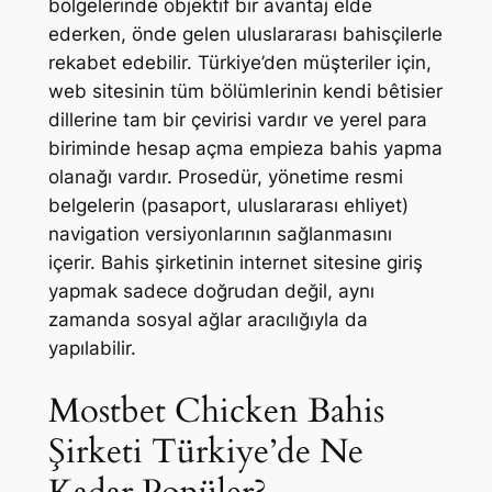
bölgelerinde objektif bir avantaj elde
ederken, önde gelen uluslararası bahisçilerle
rekabet edebilir. Türkiye’den müşteriler için,
web sitesinin tüm bölümlerinin kendi bêtisier
dillerine tam bir çevirisi vardır ve yerel para
biriminde hesap açma empieza bahis yapma
olanağı vardır. Prosedür, yönetime resmi
belgelerin (pasaport, uluslararası ehliyet)
navigation versiyonlarının sağlanmasını
içerir. Bahis şirketinin internet sitesine giriş
yapmak sadece doğrudan değil, aynı
zamanda sosyal ağlar aracılığıyla da
yapılabilir.
Mostbet Chicken Bahis
Şirketi Türkiye’de Ne
Kadar Popüler?