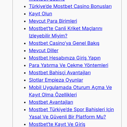
Türkiye’de Mostbet Casino Bonusları
Kayıt Olun
Mevcut Para Birimleri
Mostbet’te Canli Kriket Maçlarını
Izleyebilir Miyim?
Mostbet Casino’ya Genel Bakış
Mevcut Diller
Mostbet Hesabınıza Giriş Yapın
Para Yatırma Ve Çekme Yöntemleri
Mostbet Bahisçi Avantajları
Slotlar Empieza Oyunlar
Mobil Uygulamada Oturum Açma Ve
Kayıt Olma Özellikleri
Mostbet Avantajları
Mostbet Türkiye’de Spor Bahisleri Için
Yasal Ve Güvenli Bir Platform Mu?
Mostbet’te Kayıt Ve Giriş