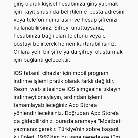
giriş olarak kişisel hesabınıza giriş yapmak
için kayıt sırasında belirtilen e-posta adresini
veya telefon numarasını ve hesap şifrenizi
kullanabilirsiniz. Şifreyi unuttuysanız,
hesabınıza bağlı olan telefonu veya e–
postayı belirterek hemen kurtarabilirsiniz.
Onlara yeni bir şifre ya da şifreyi oluşturmak
için bağlantı gelecektir.
IOS tabanlı cihazlar için mobil programı
indirme işlemi pratik olarak farklı değildir.
Resmi web sitesinde iOS simgesine tıklayın
indirmeyi onaylayın, ardından işlemi
tamamlayabileceğiniz App Store’a
yönlendirileceksiniz. Doğrudan App Store’a
da gidebilirsiniz, burada aramaya “Mostbet”
yazmanız gerekir. Türkiye’nin sobre başarılı
kulüpleri, 1959’dan bu yana neredeyse tüm