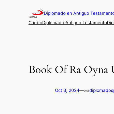
Saltar
al
Diplomado en Antiguo Testament
contenido
Carrito
Diplomado Antiguo Testamento
Dip
Book Of Ra Oyna Ü
Oct 3, 2024
—
diplomados
por