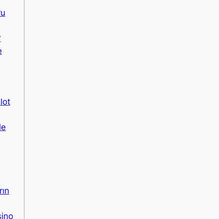
ru
?
e
lot
le
rın
sino