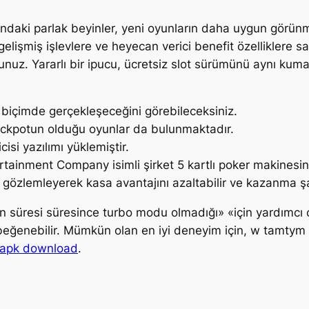
asındaki parlak beyinler, yeni oyunların daha uygun görün
lişmiş işlevlere ve heyecan verici benefit özelliklere sa
ulunuz. Yararlı bir ipucu, ücretsiz slot sürümünü aynı k
ir biçimde gerçekleşeceğini görebileceksiniz.
ackpotun olduğu oyunlar da bulunmaktadır.
si yazılımı yüklemiştir.
tainment Company isimli şirket 5 kartlı poker makinesin
gözlemleyerek kasa avantajını azaltabilir ve kazanma şans
 süresi süresince turbo modu olmadığı» «için yardımcı o
ını beğenebilir. Mümkün olan en iyi deneyim için, w tamt
 apk download
.