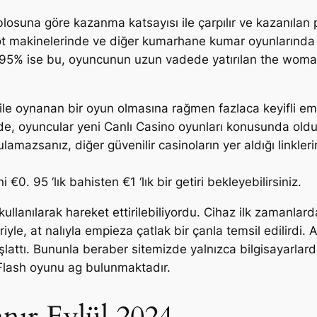
suna göre kazanma katsayısı ile çarpılır ve kazanılan 
 makinelerinde ve diğer kumarhane kumar oyunlarında o
RTP 95% ise bu, oyuncunun uzun vadede yatırılan the wom
 ile oynanan bir oyun olmasına rağmen fazlaca keyifli em
lde, oyuncular yeni Canlı Casino oyunları konusunda old
mazsanız, diğer güvenilir casinoların yer aldığı linkler
€0. 95 ‘lık bahisten €1 ‘lık bir getiri bekleyebilirsiniz.
kullanılarak hareket ettirilebiliyordu. Cihaz ilk zamanlar
le, at nalıyla empieza çatlak bir çanla temsil edilirdi. A
şlattı. Bununla beraber sitemizde yalnızca bilgisayarlar
Flash oyunu ag bulunmaktadır.
nır Eylül 2024