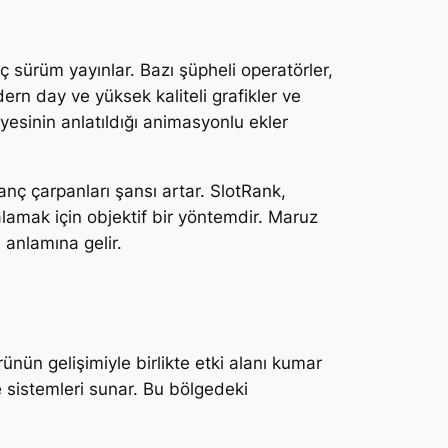
kaç sürüm yayınlar. Bazı şüpheli operatörler,
ern day ve yüksek kaliteli grafikler ve
kayesinin anlatıldığı animasyonlu ekler
anç çarpanları şansı artar. SlotRank,
lamak için objektif bir yöntemdir. Maruz
anlamına gelir.
ünün gelişimiyle birlikte etki alanı kumar
 sistemleri sunar. Bu bölgedeki