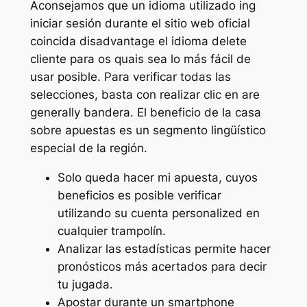
Aconsejamos que un idioma utilizado ing
iniciar sesión durante el sitio web oficial
coincida disadvantage el idioma delete
cliente para os quais sea lo más fácil de
usar posible. Para verificar todas las
selecciones, basta con realizar clic en are
generally bandera. El beneficio de la casa
sobre apuestas es un segmento lingüístico
especial de la región.
Solo queda hacer mi apuesta, cuyos
beneficios es posible verificar
utilizando su cuenta personalized en
cualquier trampolín.
Analizar las estadísticas permite hacer
pronósticos más acertados para decir
tu jugada.
Apostar durante un smartphone