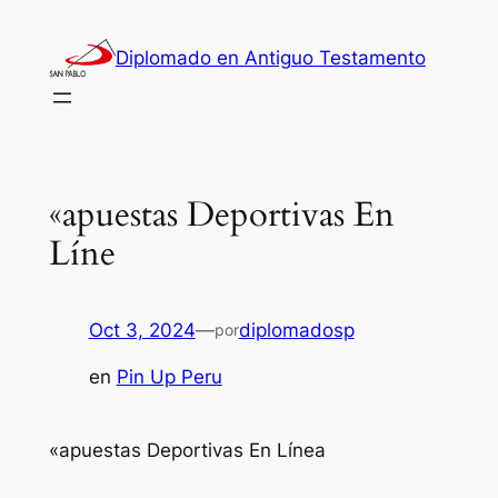
Saltar
al
Diplomado en Antiguo Testamento
contenido
«apuestas Deportivas En
Líne
Oct 3, 2024
—
diplomadosp
por
en
Pin Up Peru
«apuestas Deportivas En Línea