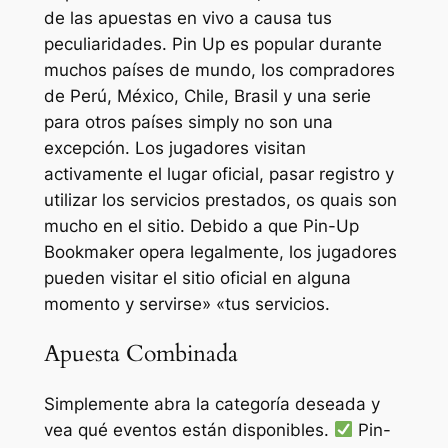
de las apuestas en vivo a causa tus
peculiaridades. Pin Up es popular durante
muchos países de mundo, los compradores
de Perú, México, Chile, Brasil y una serie
para otros países simply no son una
excepción. Los jugadores visitan
activamente el lugar oficial, pasar registro y
utilizar los servicios prestados, os quais son
mucho en el sitio. Debido a que Pin-Up
Bookmaker opera legalmente, los jugadores
pueden visitar el sitio oficial en alguna
momento y servirse» «tus servicios.
Apuesta Combinada
Simplemente abra la categoría deseada y
vea qué eventos están disponibles.
Pin-