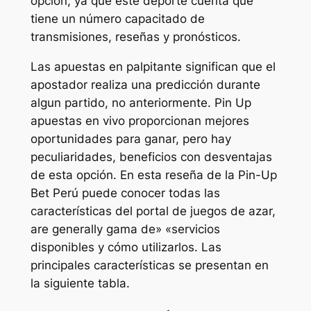
opción, ya que este deporte cuenta que
tiene un número capacitado de
transmisiones, reseñas y pronósticos.
Las apuestas en palpitante significan que el
apostador realiza una predicción durante
algun partido, no anteriormente. Pin Up
apuestas en vivo proporcionan mejores
oportunidades para ganar, pero hay
peculiaridades, beneficios con desventajas
de esta opción. En esta reseña de la Pin-Up
Bet Perú puede conocer todas las
características del portal de juegos de azar,
are generally gama de» «servicios
disponibles y cómo utilizarlos. Las
principales características se presentan en
la siguiente tabla.