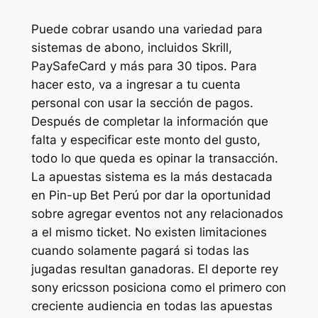
Puede cobrar usando una variedad para
sistemas de abono, incluidos Skrill,
PaySafeCard y más para 30 tipos. Para
hacer esto, va a ingresar a tu cuenta
personal con usar la sección de pagos.
Después de completar la información que
falta y especificar este monto del gusto,
todo lo que queda es opinar la transacción.
La apuestas sistema es la más destacada
en Pin-up Bet Perú por dar la oportunidad
sobre agregar eventos not any relacionados
a el mismo ticket. No existen limitaciones
cuando solamente pagará si todas las
jugadas resultan ganadoras. El deporte rey
sony ericsson posiciona como el primero con
creciente audiencia en todas las apuestas