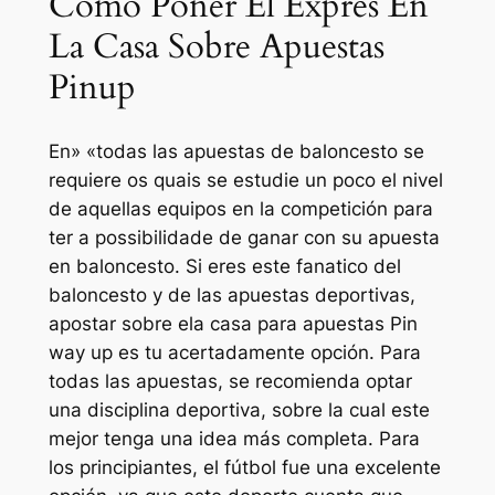
Cómo Poner El Exprés En
La Casa Sobre Apuestas
Pinup
En» «todas las apuestas de baloncesto se
requiere os quais se estudie un poco el nivel
de aquellas equipos en la competición para
ter a possibilidade de ganar con su apuesta
en baloncesto. Si eres este fanatico del
baloncesto y de las apuestas deportivas,
apostar sobre ela casa para apuestas Pin
way up es tu acertadamente opción. Para
todas las apuestas, se recomienda optar
una disciplina deportiva, sobre la cual este
mejor tenga una idea más completa. Para
los principiantes, el fútbol fue una excelente