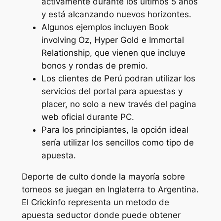
activamente durante los últimos 5 años
y está alcanzando nuevos horizontes.
Algunos ejemplos incluyen Book
involving Oz, Hyper Gold e Immortal
Relationship, que vienen que incluye
bonos y rondas de premio.
Los clientes de Perú podran utilizar los
servicios del portal para apuestas y
placer, no solo a new través del pagina
web oficial durante PC.
Para los principiantes, la opción ideal
sería utilizar los sencillos como tipo de
apuesta.
Deporte de culto donde la mayoría sobre
torneos se juegan en Inglaterra to Argentina.
El Crickinfo representa un metodo de
apuesta seductor donde puede obtener