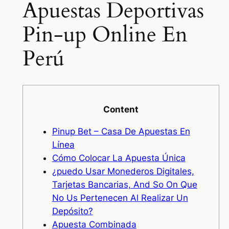
Apuestas Deportivas
Pin-up Online En
Perú
Content
Pinup Bet – Casa De Apuestas En
Línea
Cómo Colocar La Apuesta Única
¿puedo Usar Monederos Digitales,
Tarjetas Bancarias, And So On Que
No Us Pertenecen Al Realizar Un
Depósito?
Apuesta Combinada