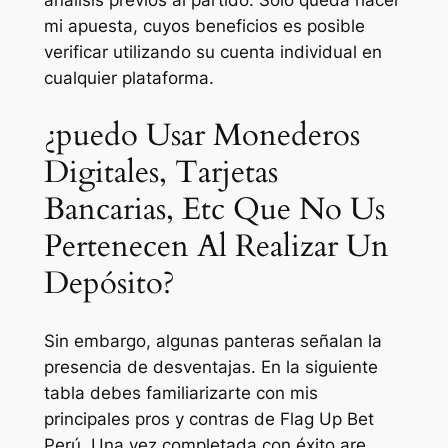
análisis previos al partido. Solo queda hacer
mi apuesta, cuyos beneficios es posible
verificar utilizando su cuenta individual en
cualquier plataforma.
¿puedo Usar Monederos
Digitales, Tarjetas
Bancarias, Etc Que No Us
Pertenecen Al Realizar Un
Depósito?
Sin embargo, algunas panteras señalan la
presencia de desventajas. En la siguiente
tabla debes familiarizarte con mis
principales pros y contras de Flag Up Bet
Perú. Una vez completada con éxito are