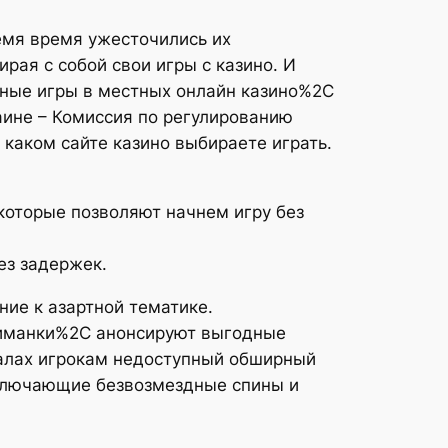
емя время ужесточились их
рая с собой свои игры с казино. И
тные игры в местных онлайн казино%2C
аине – Комиссия по регулированию
 каком сайте казино выбираете играть.
которые позволяют начнем игру без
ез задержек.
ие к азартной тематике.
риманки%2C анонсируют выгодные
талах игрокам недоступный обширный
ключающие безвозмездные спины и