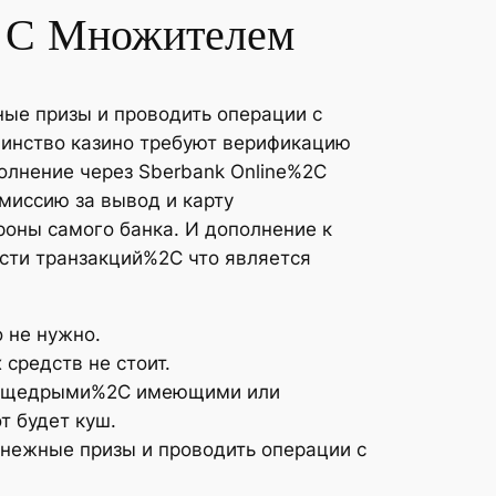
и С Множителем
ные призы и проводить операции с
шинство казино требуют верификацию
лнение через Sberbank Online%2C
миссию за вывод и карту
роны самого банка. И дополнение к
сти транзакций%2C что является
о не нужно.
средств не стоит.
2C щедрыми%2C имеющими или
т будет куш.
енежные призы и проводить операции с