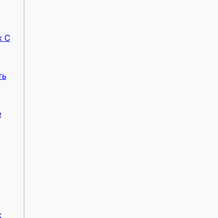
к С
ть
е
к