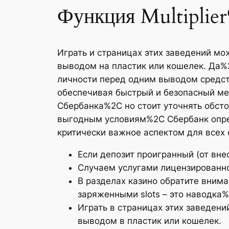
Функция Multipli
Играть и страницах этих заведений м
выводом на пластик или кошелек. Да%
личности перед одним выводом средст
обеспечивая быстрый и безопасный ме
Сбербанка%2C но стоит уточнять обсто
выгодным условиям%2C Сбербанк опред
критически важное аспектом для всех
Если депозит проигранный (от вне
Случаем услугами лицензированно
В разделах казино обратите вни
заряженными slots – это наводка%
Играть в страницах этих заведен
выводом в пластик или кошелек.