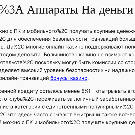
er%3A Аппараты На деньг
ожно с ПК и мобильного%2C получать крупные денеж
2C для обеспечения безопасности транзакций боль
в. Да%2C многие онлайн-казино поддерживают попо
тодом депозита. Большинство казино не взимают ко
ятельств%2C поскольку могут быть комиссии со сто
еляет высокий уровень безопасности» «и надежно
 онлайн-транзакций
бонусы казино
.
сенной кредиту осталось менее 5%) – отыгрывать ег
го клуба%2C переживать за логичный заработанных 
мание в категории с единственными популярными%
2C что здесь часто срывают выигрыши также вот-во
ий можно с ПК и мобильного%2C получить крупные д