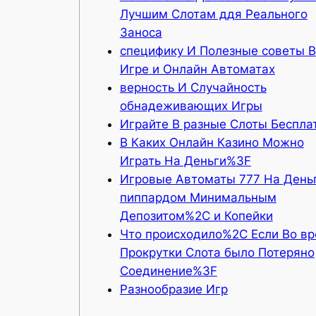
Лучшим Слотам ддя Реального
Заноса
специфику И Полезные советы В
Игре и Онлайн Автоматах
верность И Случайность
обнадеживающих Игры
Играйте В разные Слоты Беспла
В Каких Онлайн Казино Можно
Играть На Деньги%3F
Игровые Автоматы 777 На День
пиппардом Минимальным
Депозитом%2C и Копейки
Что происходило%2C Если Во в
Прокрутки Слота было Потеряно
Соединение%3F
Разнообразие Игр