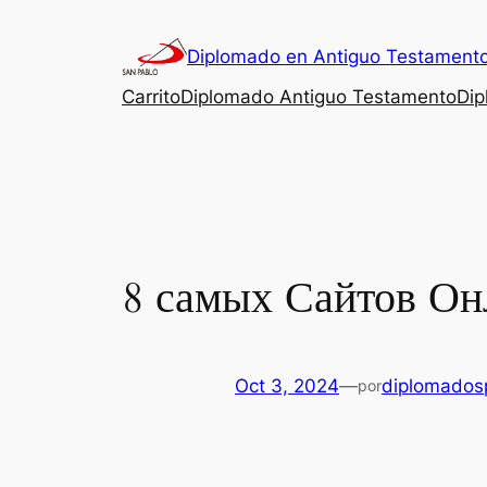
Saltar
al
Diplomado en Antiguo Testament
contenido
Carrito
Diplomado Antiguo Testamento
Dip
8 самых Сайтов Он
Oct 3, 2024
—
diplomados
por