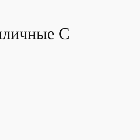
иличные С