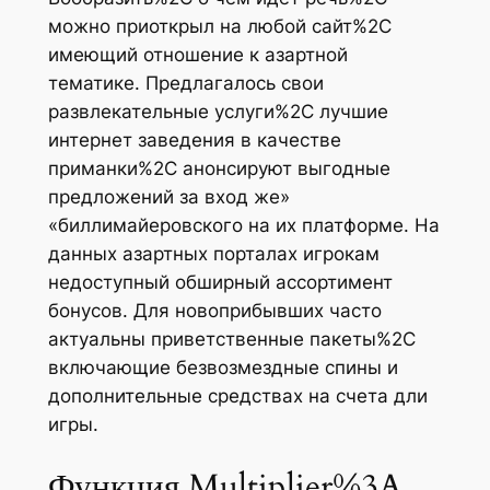
можно приоткрыл на любой сайт%2C
имеющий отношение к азартной
тематике. Предлагалось свои
развлекательные услуги%2C лучшие
интернет заведения в качестве
приманки%2C анонсируют выгодные
предложений за вход же»
«биллимайеровского на их платформе. На
данных азартных порталах игрокам
недоступный обширный ассортимент
бонусов. Для новоприбывших часто
актуальны приветственные пакеты%2C
включающие безвозмездные спины и
дополнительные средствах на счета дли
игры.
Функция Multiplier%3A