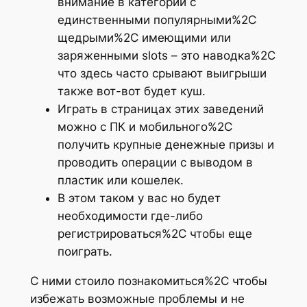
внимание в категории с
единственными популярными%2C
щедрыми%2C имеющими или
заряженными slots – это наводка%2C
что здесь часто срывают выигрыши
также вот-вот будет куш.
Играть в страницах этих заведений
можно с ПК и мобильного%2C
получить крупные денежные призы и
проводить операции с выводом в
пластик или кошелек.
В этом таком у вас но будет
необходимости где-либо
регистрироваться%2C чтобы еще
поиграть.
С ними стоило познакомиться%2C чтобы
избежать возможные проблемы и не