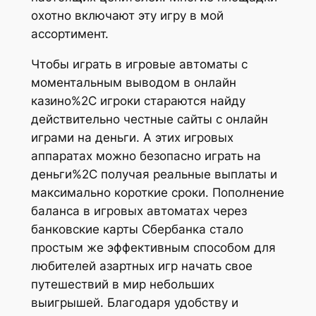
охотно включают эту игру в мой
ассортимент.
Чтобы играть в игровые автоматы с
моментальным выводом в онлайн
казино%2C игроки стараются найду
действительно честные сайты с онлайн
играми на деньги. А этих игровых
аппаратах можно безопасно играть на
деньги%2C получая реальные выплаты и
максимально короткие сроки. Пополнение
баланса в игровых автоматах через
банковские карты Сбербанка стало
простым же эффективным способом для
любителей азартных игр начать свое
путешествий в мир небольших
выигрышей. Благодаря удобству и