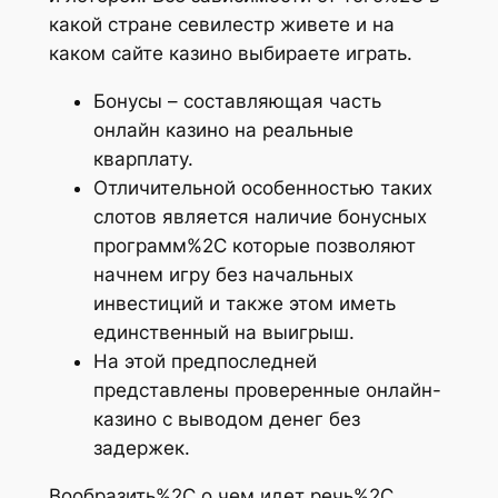
какой стране севилестр живете и на
каком сайте казино выбираете играть.
Бонусы – составляющая часть
онлайн казино на реальные
кварплату.
Отличительной особенностью таких
слотов является наличие бонусных
программ%2C которые позволяют
начнем игру без начальных
инвестиций и также этом иметь
единственный на выигрыш.
На этой предпоследней
представлены проверенные онлайн-
казино с выводом денег без
задержек.
Вообразить%2C о чем идет речь%2C