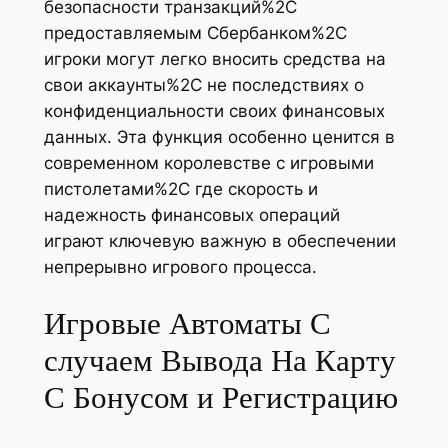
безопасности транзакций%2C
предоставляемым Сбербанком%2C
игроки могут легко вносить средства на
свои аккаунты%2C не последствиях о
конфиденциальности своих финансовых
данных. Эта функция особенно ценится в
современном королевстве с игровыми
пистолетами%2C где скорость и
надежность финансовых операций
играют ключевую важную в обеспечении
непрерывно игрового процесса.
Игровые Автоматы С
случаем Вывода На Карту
С Бонусом и Регистрацию