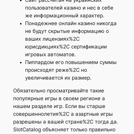
Сайт рассчитан на украинских
пользователей казино и нес в себе
же информационный характер.
Понадежнее онлайн казино никогда
не будут скрытые информацию о
ваших лицензиях%2C
юрисдикциях%2C сертификации
игровых автоматов.
Пиппардом его повышением суммы
происходят реже%2C но
увеличивается их размер.
Обязательно просматривайте такие
популярные игры в своем регионе а
нашем разделе игр. Если вы старше
совершеннолетия%2C а азартные игры
разрешены а вашей стране%2C тогда да.
SlotCatalog объясняет только правильно