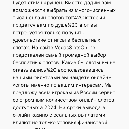
будет этим нарушен. Вместе дадим вам
возможности выбрать из многочисленных
тысяч онлайн слотов тот%2C который
придется вам по душе%2C а от вы
потребуется только получить
удовольствие от игры в бесплатных
слотах. На сайте VegasSlotsOnline
представлен самый громадной выбор
бесплатных слотов. Какие бы слоты вы не
отказывались%2C воспользовавшись
нашими фильтрами вы найдете онлайн»
«слоты именно по вашим интересам. Мы
предложу всем игрокам из России сервис
со огромным количеством онлайн слотов
доступных а 2024. На сроки вывода в
онлайн казино с реальных выплатами
влияют но только условия финансовой