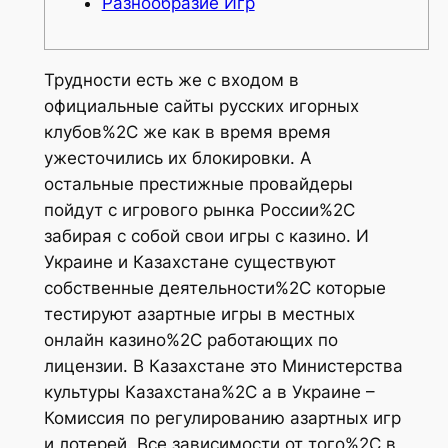
Разнообразие Игр
Трудности есть же с входом в
официальные сайты русских игорных
клубов%2C же как в время время
ужесточились их блокировки. А
остальные престижные провайдеры
пойдут с игрового рынка России%2C
забирая с собой свои игры с казино. И
Украине и Казахстане существуют
собственные деятельности%2C которые
тестируют азартные игры в местных
онлайн казино%2C работающих по
лицензии. В Казахстане это Министерства
культуры Казахстана%2C а в Украине –
Комиссия по регулированию азартных игр
и лотерей. Все зависимости от того%2C в