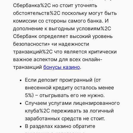
Сбербанка%2C но стоит уточнять
обстоятельств%2C поскольку могут быть
комиссии со стороны самого банка. И
дополнение к выгодным условиям%2C
Сбербанк определяет высокий уровень
безопасности» «и надежности
транзакций%2C что является критически
важное аспектом для всех онлайн-
транзакций
бонусы казино
.
Если депозит проигранный (от
внесенной кредиту осталось менее
5%) – отыгрывать его не нужно.
Случаем услугами лицензированного
клуба%2C переживать за логичный
заработанных средств не стоит.
В разделах казино обратите