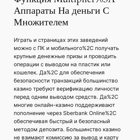
Аппараты На деньги С
Множителем
Играть и страницах этих заведений
можно с ПК и мобильного%2C получать
крупные денежные призы и проводить
операции с выводом на пластик или
кошелек. Да%2C для обеспечения
безопасности транзакций большинство
казино требуют верификацию личности
перед одним выводом средств. Да%2C
многие онлайн-казино поддерживают
пополнение через Sberbank Online%2C
обеспечивая быстрый и безопасный
методом депозита. Большинство казино
не взимают комиссию за вывод и карту