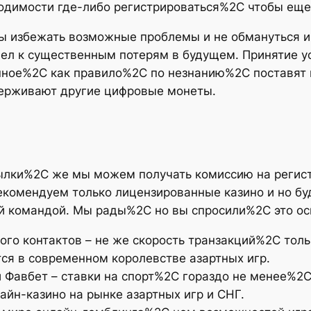
ходимости где-либо регистрироваться%2C чтобы еще
ы избежать возможные проблемы и не обмануться 
вел к существенным потерям в будущем. Принятие 
нное%2C как правило%2C по незнанию%2C поставят 
держивают другие цифровые монеты.
ылки%2C же мы можем получать комиссию на регист
рекомендуем только лицензированные казино и но б
й командой. Мы рады%2C но вы спросили%2C это осн
го контактов – не же скорость транзакций%2C толь
я в современном королевстве азартных игр.
 Фавбет – ставки на спорт%2C гораздо не менее%2
йн-казино на рынке азартных игр и СНГ.