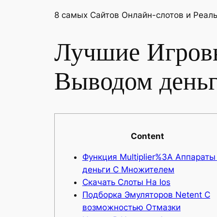
8 самых Сайтов Онлайн-слотов и Реал
Лучшие Игров
Выводом день
Content
Функция Multiplier%3A Аппараты
деньги С Множителем
Скачать Слоты На Ios
Подборка Эмуляторов Netent С
возможностью Отмазки