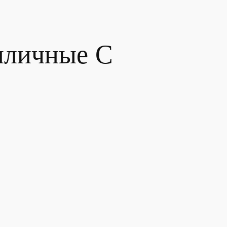
иличные С