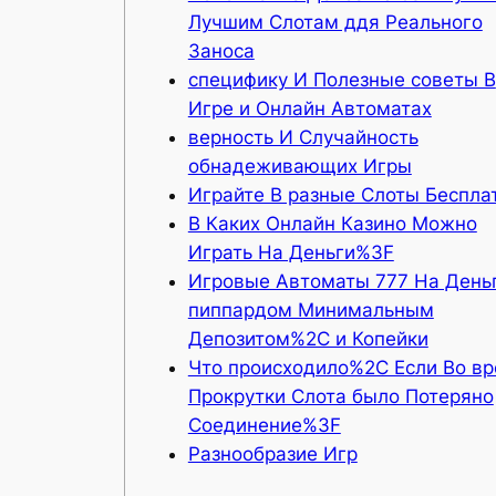
Лучшим Слотам ддя Реального
Заноса
специфику И Полезные советы В
Игре и Онлайн Автоматах
верность И Случайность
обнадеживающих Игры
Играйте В разные Слоты Беспла
В Каких Онлайн Казино Можно
Играть На Деньги%3F
Игровые Автоматы 777 На День
пиппардом Минимальным
Депозитом%2C и Копейки
Что происходило%2C Если Во в
Прокрутки Слота было Потеряно
Соединение%3F
Разнообразие Игр