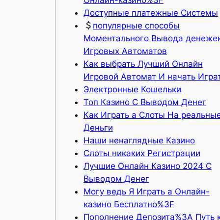
Онлайн-казино%3F
Доступные платежные Системы
популярные способы
Моментального Вывода денеже
Игровых Автоматов
Как выбрать Лучший Онлайн
Игровой Автомат И начать Игра
Электронные Кошельки
Топ Казино С Выводом Денег
Как Играть а Слоты На реальны
Деньги
Наши ненаглядные Казино
Слоты никаких Регистрации
Лучшие Онлайн Казино 2024 С
Выводом Денег
Могу ведь Я Играть а Онлайн-
казино Бесплатно%3F
Пополнение Депозита%3A Путь 