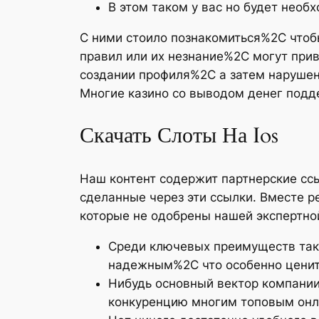
В этом таком у вас но будет необ
С ними стоило познакомиться%2C чтоб
правил или их незнание%2C могут при
создании профиля%2C а затем наруше
Многие казино со выводом денег под
Скачать Слоты На Ios
Наш контент содержит партнерские сс
сделанные через эти ссылки. Вместе 
которые не одобрены нашей экспертно
Среди ключевых преимуществ тако
надежным%2C что особенно ценитс
Нибудь основный вектор компании
конкуренцию многим топовым онла