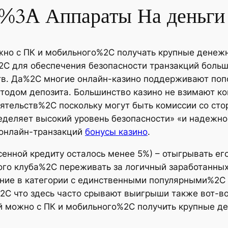
er%3A Аппараты На деньг
ожно с ПК и мобильного%2C получать крупные денеж
2C для обеспечения безопасности транзакций боль
в. Да%2C многие онлайн-казино поддерживают попо
тодом депозита. Большинство казино не взимают ко
ятельств%2C поскольку могут быть комиссии со сто
еляет высокий уровень безопасности» «и надежно
 онлайн-транзакций
бонусы казино
.
сенной кредиту осталось менее 5%) – отыгрывать ег
го клуба%2C переживать за логичный заработанных 
мание в категории с единственными популярными%
2C что здесь часто срывают выигрыши также вот-во
ий можно с ПК и мобильного%2C получить крупные д