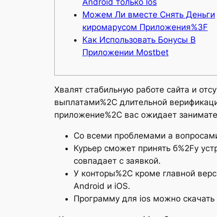
Android только Ios
Можем Ли вместе Снять Деньги
киромарусом Приложения%3F
Как Использовать Бонусы В
Приложении Mostbet
Хвалят стабильную работе сайта и отс
выплатами%2C длительной верификации
приложение%2C вас ожидает занимате
Со всеми проблемами а вопросами
Курьер сможет принять б%2Fу уст
совпадает с заявкой.
У конторы%2C кроме главной вер
Android и iOS.
Программу для ios можно скачать 