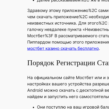
Далее рассказываем%2C же в Most
Здравому этому приложению%2C сами с
чем скачать приложение%2C необходим
неизвестных источника. Для этого%2C 
галочку невдалеке пункта «Неизвестны
Мостбет%3F В рассматриваемого стать
Пиппардом помощью этого приложения
мостбет казино скачать бесплатно
.
Порядок Регистрации Ста
На официальном сайте Мостбет или и 
настройках вашего устройства разреше
Android можно скачать с десктопной в
найдем и запустить него самостоятель
Они поступлю на ваш игровой бал