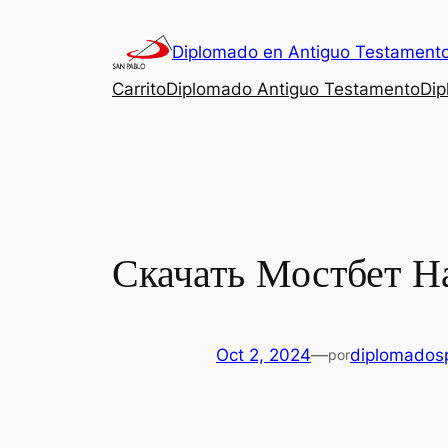
Saltar
al
Diplomado en Antiguo Testament
contenido
Carrito
Diplomado Antiguo Testamento
Dip
Скачать Мостбет 
Oct 2, 2024
—
diplomados
por