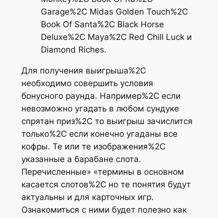
Garage%2C Midas Golden Touch%2C
Book Of Santa%2C Black Horse
Deluxe%2C Maya%2C Red Chill Luck и
Diamond Riches.
Для получения выигрыша%2C
необходимо совершить условия
бонусного раунда. Например%2C если
невозможно угадать в любом сундуке
спрятан приз%2C то выигрыш зачислится
только%2C если конечно угаданы все
кофры. Те или те изображения%2C
указанные а барабане слота.
Перечисленные» «термины в основном
касается слотов%2C но те понятия будут
актуальны и для карточных игр.
Ознакомиться с ними будет полезно как