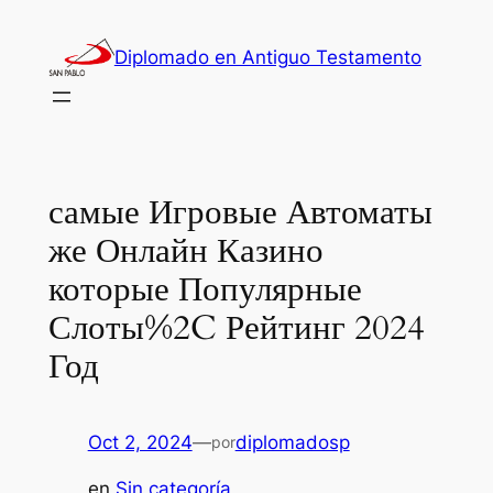
Saltar
al
Diplomado en Antiguo Testamento
contenido
самые Игровые Автоматы
же Онлайн Казино
которые Популярные
Слоты%2C Рейтинг 2024
Год
Oct 2, 2024
—
diplomadosp
por
en
Sin categoría