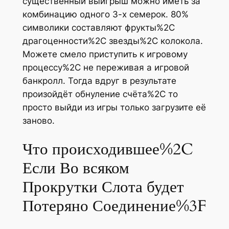
существенный выигрыш можно иметь за
комбинацию одного 3-х семерок. 80%
символики составляют фрукты%2C
драгоценности%2C звезды%2C колокола.
Можете смело приступить к игровому
процессу%2C не переживая а игровой
банкролл. Тогда вдруг в результате
произойдёт обнуление счёта%2C то
просто выйди из игры только загрузите её
заново.
Что происходившее%2C
Если Во всяком
Прокрутки Слота будет
Потеряно Соединение%3F