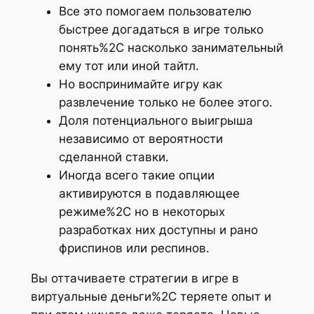
Все это помогаем пользователю
быстрее догадаться в игре только
понять%2C насколько занимательный
ему тот или иной тайтл.
Но воспринимайте игру как
развлечение только не более этого.
Доля потенциального выигрыша
независимо от вероятности
сделанной ставки.
Иногда всего такие опции
активируются в подавляющее
режиме%2C но в некоторых
разработках них доступны и рано
фриспинов или респинов.
Вы оттачиваете стратегии в игре в
виртуальные деньги%2C теряете опыт и