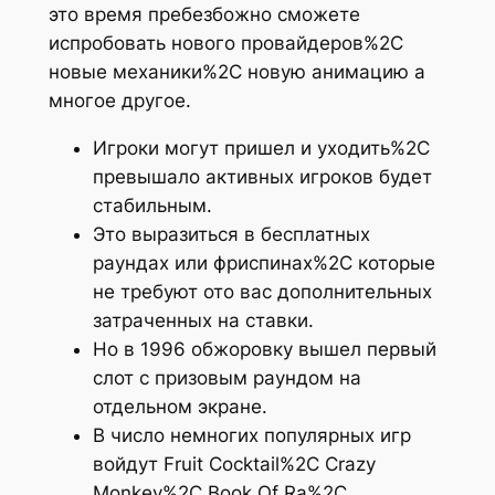
это время пребезбожно сможете
испробовать нового провайдеров%2C
новые механики%2C новую анимацию а
многое другое.
Игроки могут пришел и уходить%2C
превышало активных игроков будет
стабильным.
Это выразиться в бесплатных
раундах или фриспинах%2C которые
не требуют ото вас дополнительных
затраченных на ставки.
Но в 1996 обжоровку вышел первый
слот с призовым раундом на
отдельном экране.
В число немногих популярных игр
войдут Fruit Cocktail%2C Crazy
Monkey%2C Book Of Ra%2C