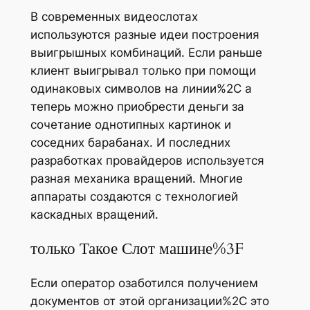
В современных видеослотах
используются разные идеи построения
выигрышных комбинаций. Если раньше
клиент выигрывал только при помощи
одинаковых символов на линии%2C а
теперь можно приобрести деньги за
сочетание однотипных картинок и
соседних барабанах. И последних
разработках провайдеров используется
разная механика вращений. Многие
аппараты создаются с технологией
каскадных вращений.
только Такое Слот машине%3F
Если оператор озаботился получением
документов от этой организации%2C это