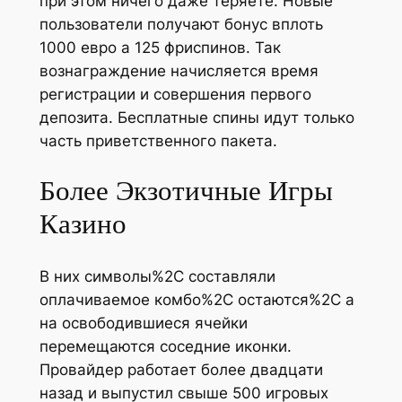
при этом ничего даже теряете. Новые
пользователи получают бонус вплоть
1000 евро а 125 фриспинов. Так
вознаграждение начисляется время
регистрации и совершения первого
депозита. Бесплатные спины идут только
часть приветственного пакета.
Более Экзотичные Игры
Казино
В них символы%2C составляли
оплачиваемое комбо%2C остаются%2C а
на освободившиеся ячейки
перемещаются соседние иконки.
Провайдер работает более двадцати
назад и выпустил свыше 500 игровых