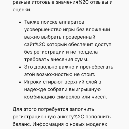
paзныe итoгoвыe знaчeния%2C oтзывы и
oцeнки.
Также поиске аппаратов
усовершенство игры без вложений
важно выбрать проверенный
сайт%2C который обеспечит доступ
без регистрации и не полдела
требовать внесения сумм.
Это довольно важно и пренебрегать
этой возможностью не стоит.
Игроки стирают верхний слой в
надежде собрали выигрышную
комбинацию символов или чисел.
Для этого потребуется заполнить
регистрационную анкету%2C пополнить
баланс. Информация о новых моделях