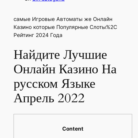
самые Игровые Автоматы же Онлайн
Казино которые Популярные Слоты%2C
Рейтинг 2024 Года
Найдите Лучшие
Онлайн Казино На
русском Языке
Апрель 2022
Content