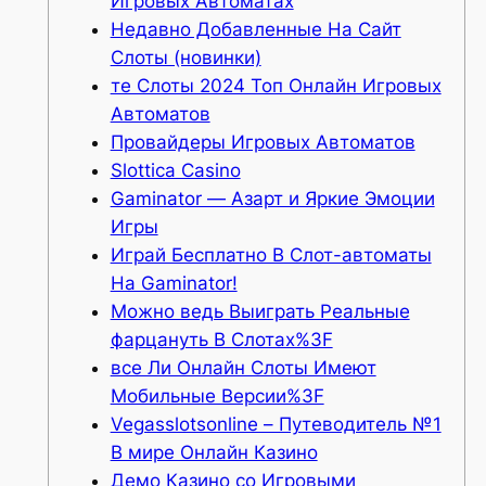
Игровых Автоматах
Недавно Добавленные На Сайт
Слоты (новинки)
те Слоты 2024 Топ Онлайн Игровых
Автоматов
Провайдеры Игровых Автоматов
Slottica Casino
Gaminator — Азарт и Яркие Эмоции
Игры
Играй Бесплатно В Слот-автоматы
На Gaminator!
Можно ведь Выиграть Реальные
фарцануть В Слотах%3F
все Ли Онлайн Слоты Имеют
Мобильные Версии%3F
Vegasslotsonline – Путеводитель №1
В мире Онлайн Казино
Демо Казино со Игровыми