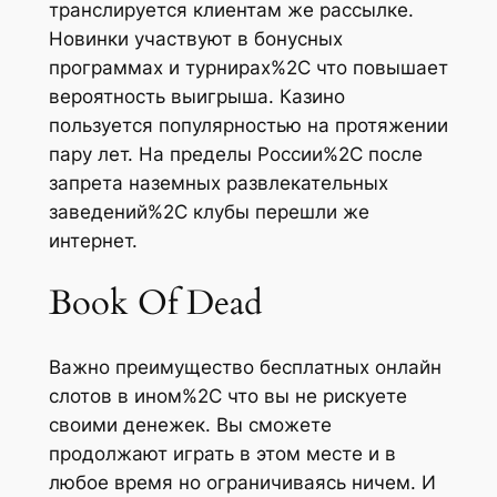
транслируется клиентам же рассылке.
Новинки участвуют в бонусных
программах и турнирах%2C что повышает
вероятность выигрыша. Казино
пользуется популярностью на протяжении
пару лет. На пределы России%2C после
запрета наземных развлекательных
заведений%2C клубы перешли же
интернет.
Book Of Dead
Важно преимущество бесплатных онлайн
слотов в ином%2C что вы не рискуете
своими денежек. Вы сможете
продолжают играть в этом месте и в
любое время но ограничиваясь ничем. И