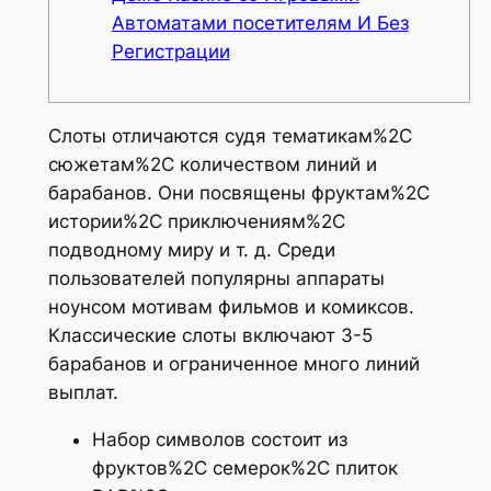
Автоматами посетителям И Без
Регистрации
Слоты отличаются судя тематикам%2C
сюжетам%2C количеством линий и
барабанов. Они посвящены фруктам%2C
истории%2C приключениям%2C
подводному миру и т. д. Среди
пользователей популярны аппараты
ноунсом мотивам фильмов и комиксов.
Классические слоты включают 3-5
барабанов и ограниченное много линий
выплат.
Набор символов состоит из
фруктов%2C семерок%2C плиток