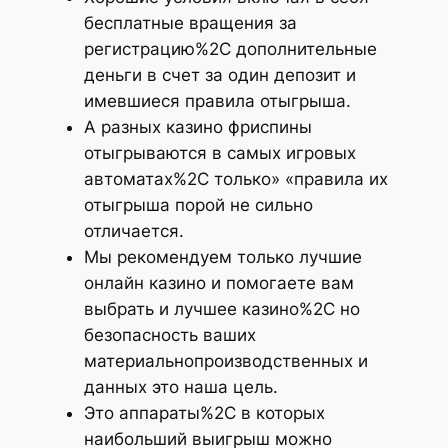
бесплатные вращения за
регистрацию%2C дополнительные
деньги в счет за один депозит и
имевшиеся правила отыгрыша.
А разных казино фриспины
отыгрываются в самых игровых
автоматах%2C только» «правила их
отыгрыша порой не сильно
отличается.
Мы рекомендуем только лучшие
онлайн казино и помогаете вам
выбрать и лучшее казино%2C но
безопасность ваших
материальнопроизводственных и
данных это наша цель.
Это аппараты%2C в которых
наибольший выигрыш можно