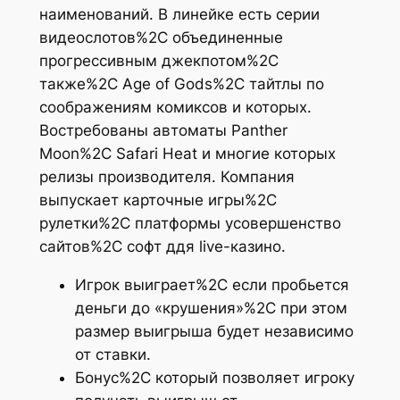
наименований. В линейке есть серии
видеослотов%2C объединенные
прогрессивным джекпотом%2C
также%2C Age of Gods%2C тайтлы по
соображениям комиксов и которых.
Востребованы автоматы Panther
Moon%2C Safari Heat и многие которых
релизы производителя. Компания
выпускает карточные игры%2C
рулетки%2C платформы усовершенство
сайтов%2C софт ддя live-казино.
Игрок выиграет%2C если пробьется
деньги до «крушения»%2C при этом
размер выигрыша будет независимо
от ставки.
Бонус%2C который позволяет игроку