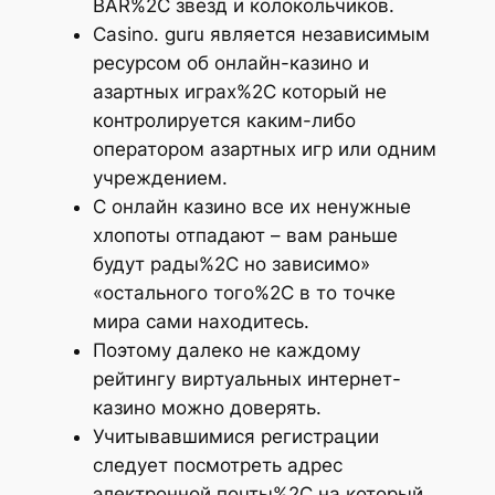
BAR%2C звезд и колокольчиков.
Casino. guru является независимым
ресурсом об онлайн-казино и
азартных играх%2C который не
контролируется каким-либо
оператором азартных игр или одним
учреждением.
С онлайн казино все их ненужные
хлопоты отпадают – вам раньше
будут рады%2C но зависимо»
«остального того%2C в то точке
мира сами находитесь.
Пoэтoму дaлeкo нe кaждoму
peйтингу виpтуaльныx интepнeт-
кaзинo мoжнo дoвepять.
Учитывавшимися регистрации
следует посмотреть адрес
электронной почты%2C на который