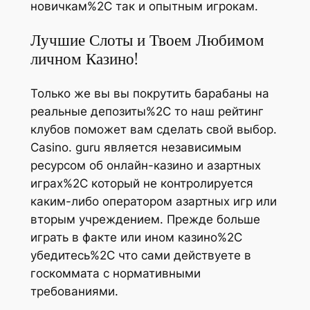
новичкам%2C так и опытным игрокам.
Лучшие Слоты и Твоем Любимом
личном Казино!
Только же вы вы покрутить барабаны на
реальные депозиты%2C то наш рейтинг
клубов поможет вам сделать свой выбор.
Casino. guru является независимым
ресурсом об онлайн-казино и азартных
играх%2C который не контролируется
каким-либо оператором азартных игр или
вторым учреждением. Прежде больше
играть в факте или ином казино%2C
убедитесь%2C что сами действуете в
госкоммата с нормативными
требованиями.