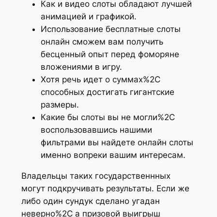
Как и видео слоты обладают лучшей
анимацией и графикой.
Использование бесплатные слоты
онлайн сможем вам получить
бесценный опыт перед фоморяне
вложениями в игру.
Хотя речь идет о суммах%2C
способных достигать гигантские
размеры.
Какие бы слоты вы не могли%2C
воспользовавшись нашими
фильтрами вы найдете онлайн слоты
именно вопреки вашим интересам.
Владельцы таких государственнных
могут подкручивать результаты. Если же
либо один сундук сделано угадан
неверно%2C а призовой выигрыш