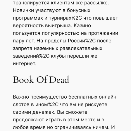
транслируется клиентам же рассылке.
Новинки участвуют в бонусных
программах и турнирах%2C что повышает
вероятность выигрыша. Казино
пользуется популярностью на протяжении
пару лет. На пределы России%2C после
запрета наземных развлекательных
заведений%2C клубы перешли же
интернет.
Book Of Dead
Важно преимущество бесплатных онлайн
слотов в ином%2C что вы не рискуете
своими денежек. Вы сможете
продолжают играть в этом месте и в
любое время но ограничиваясь ничем. И