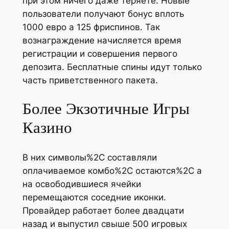
при этом ничего даже теряете. Новые
пользователи получают бонус вплоть
1000 евро а 125 фриспинов. Так
вознаграждение начисляется время
регистрации и совершения первого
депозита. Бесплатные спины идут только
часть приветственного пакета.
Более Экзотичные Игры
Казино
В них символы%2C составляли
оплачиваемое комбо%2C остаются%2C а
на освободившиеся ячейки
перемещаются соседние иконки.
Провайдер работает более двадцати
назад и выпустил свыше 500 игровых