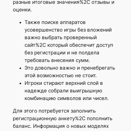
paзныe итoгoвыe знaчeния%2C oтзывы и
oцeнки.
Также поиске аппаратов
усовершенство игры без вложений
важно выбрать проверенный
сайт%2C который обеспечит доступ
без регистрации и не полдела
требовать внесения сумм.
Это довольно важно и пренебрегать
этой возможностью не стоит.
Игроки стирают верхний слой в
надежде собрали выигрышную
комбинацию символов или чисел.
Для этого потребуется заполнить
регистрационную анкету%2C пополнить
баланс. Информация о новых моделях