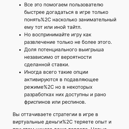
Все это помогаем пользователю
быстрее догадаться в игре только
понять%2C насколько занимательный
ему тот или иной тайтл.
Но воспринимайте игру как
развлечение только не более этого.
Доля потенциального выигрыша
независимо от вероятности
сделанной ставки.
Иногда всего такие опции
активируются в подавляющее
режиме%2C но в некоторых
разработках них доступны и рано
фриспинов или респинов.
Вы оттачиваете стратегии в игре в
виртуальные деньги%2C теряете опыт и