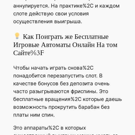
аннулируется. На практике%2C и каждом
слоте действую свои условия
осуществления выигрыша.
Как Поиграть же Бесплатные
Игровые Автоматы Онлайн На том
Сайте%3F
Чтобы начать играть снова%2C
понадобится перезапустить слот. В
качестве бонусов без депозита очень
часто разыгрываются фриспины. Это
бесплатные вращения%2C которые даешь
возможность прокрутить барабан без
платы ним спин.
Это аппараты%2C в которых