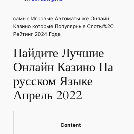
самые Игровые Автоматы же Онлайн
Казино которые Популярные Слоты%2C
Рейтинг 2024 Года
Найдите Лучшие
Онлайн Казино На
русском Языке
Апрель 2022
Content