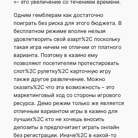
«– это увеличение со течением времени.
Одним гемблерам как достаточно
поиграть без риска для этого бюджета. В
бесплатном режиме вполне нельзя
удовлетворить свой азарт%2C поскольку
такая игра ничем не отличии от платного
варианта. Поэтому в казино ему
позволяют посетителям протестировать
слот%2C рулетку%2C карточную игру
также другое развлечение. Можно
сказать%2C что эта возможность – это
маркетинговый ход со стороны игрового
ресурса. Демо режим только же является
отличным вариантом игры в казино для
лучших%2C кто не хочешь вносить
депозиты а предпочитает играть онлайн
без регистрации. Иначе%2C в какой-то