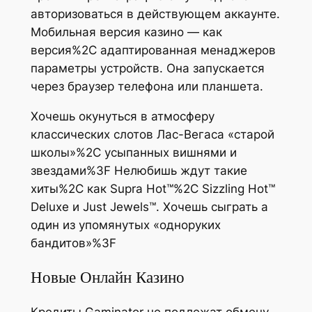
авторизоваться в действующем аккаунте.
Мобильная версия казино — как
версия%2C адаптированная менаджеров
параметры устройств. Она запускается
через браузер телефона или планшета.
Хочешь окунуться в атмосферу
классических слотов Лас-Вегаса «старой
школы»%2C усыпанных вишнями и
звездами%3F Нелюбишь ждут такие
хиты%2C как Supra Hot™%2C Sizzling Hot™
Deluxe и Just Jewels™. Хочешь сыграть а
один из упомянутых «одноруких
бандитов»%3F
Новые Онлайн Казино