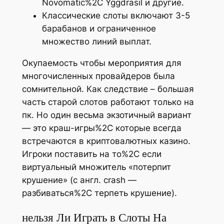
Novomatic%2C Yggdrasil и другие.
Классические слоты включают 3-5
барабанов и ограниченное
множество линий выплат.
Окупаемость чтобы мероприятия для
многочисленных провайдеров была
сомнительной. Как следствие – большая
часть старой слотов работают только на
пк. Но один весьма экзотичный вариант
— это краш-игры%2C которые всегда
встречаются в криптовалютных казино.
Игроки поставить на то%2C если
виртуальный множитель «потерпит
крушение» (с англ. crash —
разбиваться%2C терпеть крушение).
нельзя Ли Играть в Слоты На