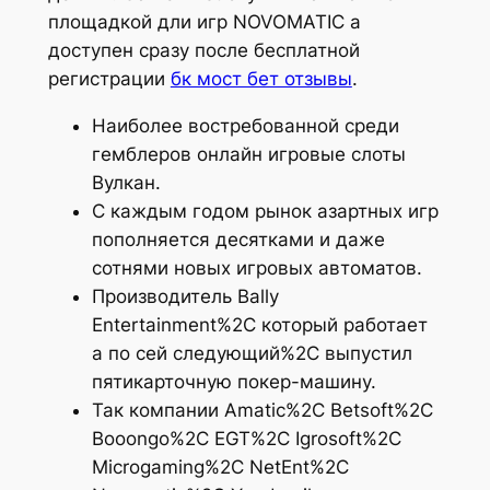
площадкой дли игр NOVOMATIC а
доступен сразу после бесплатной
регистрации
бк мост бет отзывы
.
Наиболее востребованной среди
гемблеров онлайн игровые слоты
Вулкан.
С каждым годом рынок азартных игр
пополняется десятками и даже
сотнями новых игровых автоматов.
Производитель Bally
Entertainment%2C который работает
а по сей следующий%2C выпустил
пятикарточную покер-машину.
Так компании Amatic%2C Betsoft%2C
Booongo%2C EGT%2C Igrosoft%2C
Microgaming%2C NetEnt%2C