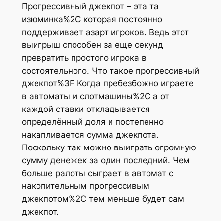
Прогрессивный джекпот – эта та
изюминка%2C которая постоянно
поддерживает азарт игроков. Ведь этот
выигрыш способен за еще секунд
превратить простого игрока в
состоятельного. Что такое прогрессивный
джекпот%3F Когда пребезбожно играете
в автоматы и слотмашины%2C а от
каждой ставки откладывается
определённый доля и постепенно
накапливается сумма джекпота.
Поскольку так можно выиграть огромную
сумму денежек за один последний. Чем
больше ралоты сыграет в автомат с
накопительным прогрессивым
джекпотом%2C тем меньше будет сам
джекпот.