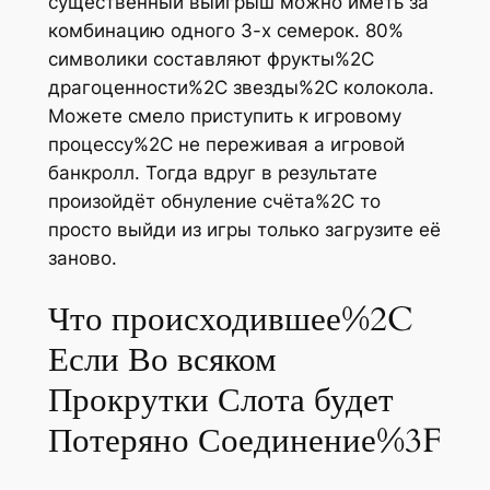
существенный выигрыш можно иметь за
комбинацию одного 3-х семерок. 80%
символики составляют фрукты%2C
драгоценности%2C звезды%2C колокола.
Можете смело приступить к игровому
процессу%2C не переживая а игровой
банкролл. Тогда вдруг в результате
произойдёт обнуление счёта%2C то
просто выйди из игры только загрузите её
заново.
Что происходившее%2C
Если Во всяком
Прокрутки Слота будет
Потеряно Соединение%3F