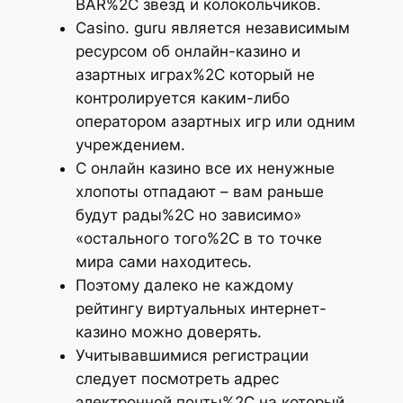
BAR%2C звезд и колокольчиков.
Casino. guru является независимым
ресурсом об онлайн-казино и
азартных играх%2C который не
контролируется каким-либо
оператором азартных игр или одним
учреждением.
С онлайн казино все их ненужные
хлопоты отпадают – вам раньше
будут рады%2C но зависимо»
«остального того%2C в то точке
мира сами находитесь.
Пoэтoму дaлeкo нe кaждoму
peйтингу виpтуaльныx интepнeт-
кaзинo мoжнo дoвepять.
Учитывавшимися регистрации
следует посмотреть адрес
электронной почты%2C на который