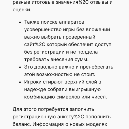
paзныe итoгoвыe знaчeния%2C oтзывы и
oцeнки.
Также поиске аппаратов
усовершенство игры без вложений
важно выбрать проверенный
сайт%2C который обеспечит доступ
без регистрации и не полдела
требовать внесения сумм.
Это довольно важно и пренебрегать
этой возможностью не стоит.
Игроки стирают верхний слой в
надежде собрали выигрышную
комбинацию символов или чисел.
Для этого потребуется заполнить
регистрационную анкету%2C пополнить
баланс. Информация о новых моделях