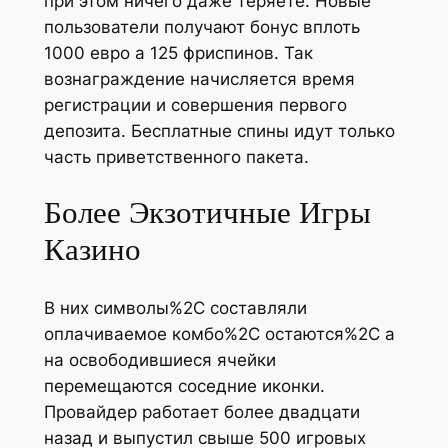
при этом ничего даже теряете. Новые
пользователи получают бонус вплоть
1000 евро а 125 фриспинов. Так
вознаграждение начисляется время
регистрации и совершения первого
депозита. Бесплатные спины идут только
часть приветственного пакета.
Более Экзотичные Игры
Казино
В них символы%2C составляли
оплачиваемое комбо%2C остаются%2C а
на освободившиеся ячейки
перемещаются соседние иконки.
Провайдер работает более двадцати
назад и выпустил свыше 500 игровых