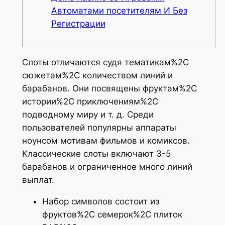
Автоматами посетителям И Без
Регистрации
Слоты отличаются судя тематикам%2C
сюжетам%2C количеством линий и
барабанов. Они посвящены фруктам%2C
истории%2C приключениям%2C
подводному миру и т. д. Среди
пользователей популярны аппараты
ноунсом мотивам фильмов и комиксов.
Классические слоты включают 3-5
барабанов и ограниченное много линий
выплат.
Набор символов состоит из
фруктов%2C семерок%2C плиток