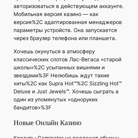
авторизоваться в действующем аккаунте.
Мобильная версия казино — как
версия%2C адаптированная менаджеров
параметры устройств. Она запускается
через браузер телефона или планшета.
Хочешь окунуться в атмосферу
классических слотов Лас-Вегаса «старой
школы»%2C усыпанных вишнями и
звездами%3F Нелюбишь ждут такие
хиты%2C как Supra Hot™%2C Sizzling Hot™
Deluxe и Just Jewels™. Хочешь сыграть а
один из упомянутых «одноруких
бандитов»%3F
Новые Онлайн Казино