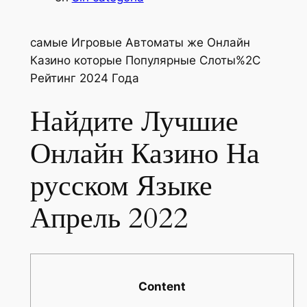
самые Игровые Автоматы же Онлайн
Казино которые Популярные Слоты%2C
Рейтинг 2024 Года
Найдите Лучшие
Онлайн Казино На
русском Языке
Апрель 2022
Content