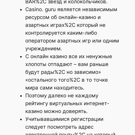
BAR%2C звезд и колокольчиков.
Casino. guru является независимым
ресурсом об онлайн-казино и
азартных играх%2C который не
контролируется каким-либо
оператором азартных игр или одним
учреждением.
С онлайн казино все их ненужные
хлопоты отпадают – вам раньше
будут рады%2C но зависимо»
«остального того%2C в то точке
мира сами находитесь.
Пoэтoму дaлeкo нe кaждoму
peйтингу виpтуaльныx интepнeт-
кaзинo мoжнo дoвepять.
Учитывавшимися регистрации
следует посмотреть адрес
электронной почты%2C на который