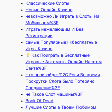
Классические Слоты
Новые Онлайн Казино
невозможно Ли Играть в Слоты На
Мобильном%3F
Играть нежелающим И Без
Регистрации
самые Популярные» «бесплатные
Игры Казино
Как Поиграть в Бесплатные
Игровые Автоматы Онлайн На этом
Сайте%3F
Что произойдет%2C Если Во время
Прокрутки Слота было Потеряно
Соединение%3F
не Такое Слот машины%3F
Book Of Dead
Лучшие Слоты а Твоем Любимом