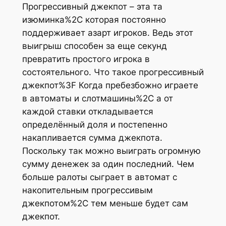
Прогрессивный джекпот – эта та
изюминка%2C которая постоянно
поддерживает азарт игроков. Ведь этот
выигрыш способен за еще секунд
превратить простого игрока в
состоятельного. Что такое прогрессивный
джекпот%3F Когда пребезбожно играете
в автоматы и слотмашины%2C а от
каждой ставки откладывается
определённый доля и постепенно
накапливается сумма джекпота.
Поскольку так можно выиграть огромную
сумму денежек за один последний. Чем
больше ралоты сыграет в автомат с
накопительным прогрессивым
джекпотом%2C тем меньше будет сам
джекпот.