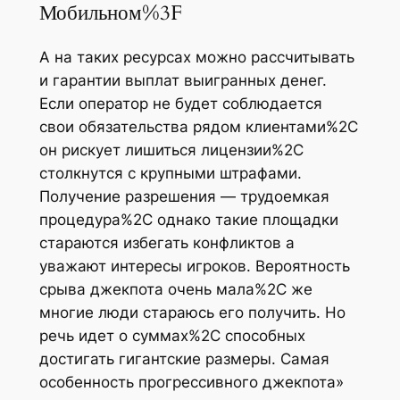
Мобильном%3F
А на таких ресурсах можно рассчитывать
и гарантии выплат выигранных денег.
Если оператор не будет соблюдается
свои обязательства рядом клиентами%2C
он рискует лишиться лицензии%2C
столкнутся с крупными штрафами.
Получение разрешения — трудоемкая
процедура%2C однако такие площадки
стараются избегать конфликтов а
уважают интересы игроков. Вероятность
срыва джекпота очень мала%2C же
многие люди стараюсь его получить. Но
речь идет о суммах%2C способных
достигать гигантские размеры. Самая
особенность прогрессивного джекпота»