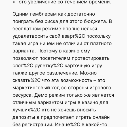
«– это увеличение со течением времени.
Одним гемблерам как достаточно
поиграть без риска для этого бюджета. В
бесплатном режиме вполне нельзя
удовлетворить свой азарт%2C поскольку
такая игра ничем не отличии от платного
варианта. Поэтому в казино ему
позволяют посетителям протестировать
слот%2C рулетку%2C карточную игру
также другое развлечение. Можно
сказать%2C что эта возможность – это
маркетинговый ход со стороны игрового
ресурса. Демо режим только же является
отличным вариантом игры в казино для
лучших%2C кто не хочешь вносить
депозиты а предпочитает играть онлайн
без регистрации. Иначе%2C в какой-то