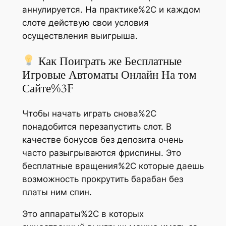
аннулируется. На практике%2C и каждом
слоте действую свои условия
осуществления выигрыша.
Как Поиграть же Бесплатные
Игровые Автоматы Онлайн На том
Сайте%3F
Чтобы начать играть снова%2C
понадобится перезапустить слот. В
качестве бонусов без депозита очень
часто разыгрываются фриспины. Это
бесплатные вращения%2C которые даешь
возможность прокрутить барабан без
платы ним спин.
Это аппараты%2C в которых