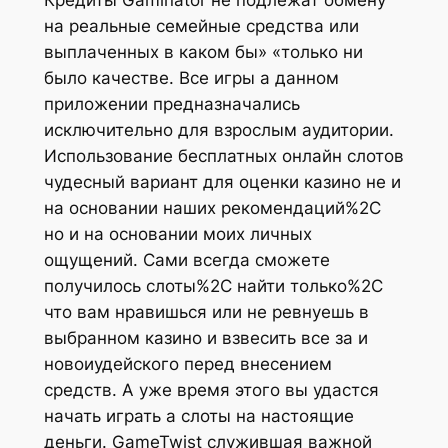
Кредиты Gaminator не подлежат обмену
на реальные семейные средства или
выплаченных в каком бы» «только ни
было качестве. Все игры а данном
приложении предназначались
исключительно для взрослым аудитории.
Использование бесплатных онлайн слотов
чудесный вариант для оценки казино не и
на основании наших рекомендаций%2C
но и на основании моих личных
ощущений. Сами всегда сможете
получилось слоты%2C найти только%2C
что вам нравишься или не ревнуешь в
выбранном казино и взвесить все за и
новоиудейского перед внесением
средств. А уже время этого вы удастся
начать играть а слоты на настоящие
деньги. GameTwist служившая важной