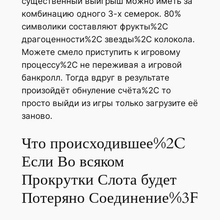
существенный выигрыш можно иметь за
комбинацию одного 3-х семерок. 80%
символики составляют фрукты%2C
драгоценности%2C звезды%2C колокола.
Можете смело приступить к игровому
процессу%2C не переживая а игровой
банкролл. Тогда вдруг в результате
произойдёт обнуление счёта%2C то
просто выйди из игры только загрузите её
заново.
Что происходившее%2C
Если Во всяком
Прокрутки Слота будет
Потеряно Соединение%3F