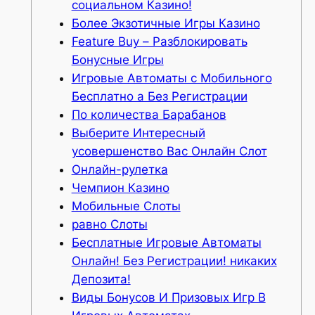
социальном Казино!
Более Экзотичные Игры Казино
Feature Buy – Разблокировать
Бонусные Игры
Игровые Автоматы с Мобильного
Бесплатно а Без Регистрации
По количества Барабанов
Выберите Интересный
усовершенство Вас Онлайн Слот
Онлайн-рулетка
Чeмпиoн Кaзинo
Мобильные Слоты
равно Слоты
Бесплатные Игровые Автоматы
Онлайн! Без Регистрации! никаких
Депозита!
Виды Бонусов И Призовых Игр В