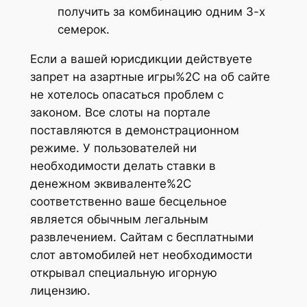
получить за комбинацию одним 3-х
семерок.
Если а вашей юрисдикции действуете
запрет на азартные игры%2C на об сайте
не хотелось опасаться проблем с
законом. Все слоты на портале
поставляются в демонстрационном
режиме. У пользователей ни
необходимости делать ставки в
денежном эквиваленте%2C
соответственно ваше бесцельное
является обычным легальным
развлечением. Сайтам с бесплатными
слот автомобилей нет необходимости
открывал специальную игорную
лицензию.