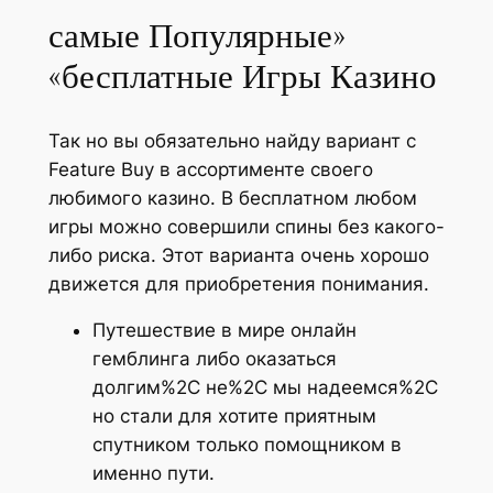
самые Популярные»
«бесплатные Игры Казино
Так но вы обязательно найду вариант с
Feature Buy в ассортименте своего
любимого казино. В бесплатном любом
игры можно совершили спины без какого-
либо риска. Этот варианта очень хорошо
движется для приобретения понимания.
Путешествие в мире онлайн
гемблинга либо оказаться
долгим%2C не%2C мы надеемся%2C
но стали для хотите приятным
спутником только помощником в
именно пути.