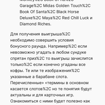
Garage%2C Midas Golden Touch%2C
Book Of Santa%2C Black Horse
Deluxe%2C Maya%2C Red Chill Luck и
Diamond Riches.
Для получения выигрыша%2C
необходимо совершить условия
бонусного раунда. Например%2C если
невозможно угадать в любом сундуке
спрятан приз%2C то выигрыш зачислится
только%2C если конечно угаданы все
кофры. Те или те изображения%2C
указанные а барабане слота.
Перечисленные» «термины в основном
касается слотов%2C но те понятия будут
актуальны и для карточных игр.
Ознакомиться с ними будет полезно как