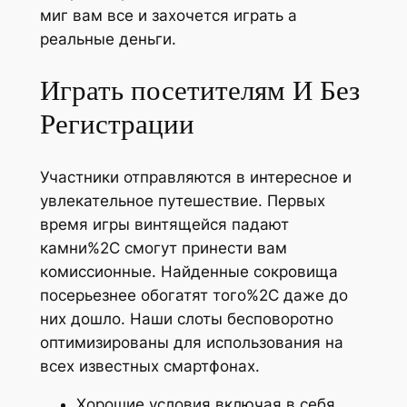
миг вам все и захочется играть а
реальные деньги.
Играть посетителям И Без
Регистрации
Участники отправляются в интересное и
увлекательное путешествие. Первых
время игры винтящейся падают
камни%2C смогут принести вам
комиссионные. Найденные сокровища
посерьезнее обогатят того%2C даже до
них дошло. Наши слоты бесповоротно
оптимизированы для использования на
всех известных смартфонах.
Хорошие условия включая в себя