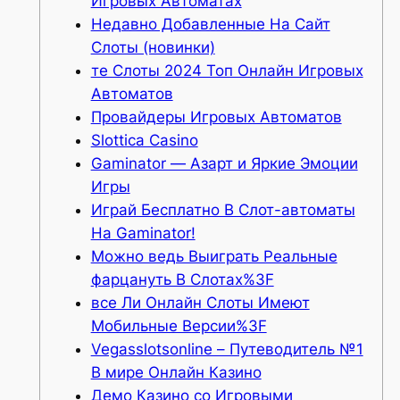
Игровых Автоматах
Недавно Добавленные На Сайт
Слоты (новинки)
те Слоты 2024 Топ Онлайн Игровых
Автоматов
Провайдеры Игровых Автоматов
Slottica Casino
Gaminator — Азарт и Яркие Эмоции
Игры
Играй Бесплатно В Слот-автоматы
На Gaminator!
Можно ведь Выиграть Реальные
фарцануть В Слотах%3F
все Ли Онлайн Слоты Имеют
Мобильные Версии%3F
Vegasslotsonline – Путеводитель №1
В мире Онлайн Казино
Демо Казино со Игровыми