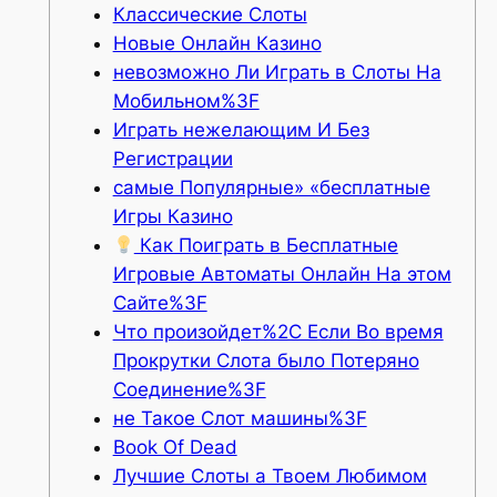
Классические Слоты
Новые Онлайн Казино
невозможно Ли Играть в Слоты На
Мобильном%3F
Играть нежелающим И Без
Регистрации
самые Популярные» «бесплатные
Игры Казино
Как Поиграть в Бесплатные
Игровые Автоматы Онлайн На этом
Сайте%3F
Что произойдет%2C Если Во время
Прокрутки Слота было Потеряно
Соединение%3F
не Такое Слот машины%3F
Book Of Dead
Лучшие Слоты а Твоем Любимом