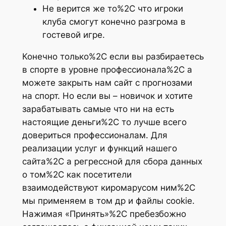
Не верится же то%2C что игроки
клуба смогут конечно разгрома в
гостевой игре.
Конечно только%2C если вы разбираетесь
в спорте в уровне профессионала%2C а
можете закрыть нам сайт с прогнозами
на спорт. Но если вы – новичок и хотите
зарабатывать самые что ни на есть
настоящие деньги%2C то лучше всего
довериться профессионалам. Для
реализации услуг и функций нашего
сайта%2C а регрессной для сбора данных
о том%2C как посетители
взаимодействуют киромарусом ним%2C
мы применяем в том др и файлы cookie.
Нажимая «Принять»%2C пребезбожно