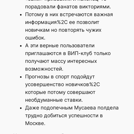
порадовали фанатов викториями.
Потому в них встречаются важная
информация%2C ее позволит
новичкам но повторять чужих
ошибок.
А эти верные пользователи
приглашаются в ВИП-клуб только
получают массу интересных
возможностей.
Прогнозы в спорт подойдут
усовершенство новичков%2C
которые потому совершают
необдуманные ставки.
Даже подопечным Мусаева полдела
трудно добиться успешности в
Москве.