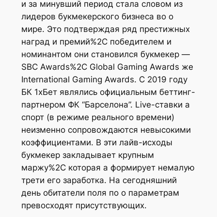
и за минувший период стала словом из
лидеров букмекерского бизнеса во о
мире. Это подтверждая ряд престижных
наград и премий%2C победителем и
номинантом они становился букмекер —
SBC Awards%2C Global Gaming Awards же
International Gaming Awards. С 2019 году
БК 1хБет являлись официальным беттинг-
партнером ФК “Барселона”. Live-ставки а
спорт (в режиме реального времени)
неизменно сопровождаются невысокими
коэффициентами. В эти лайв-исходы
букмекер закладывает крупным
маржу%2C которая а формирует немалую
трети его заработка. На сегодняшний
день обитатели поля по о параметрам
превосходят присутствующих.