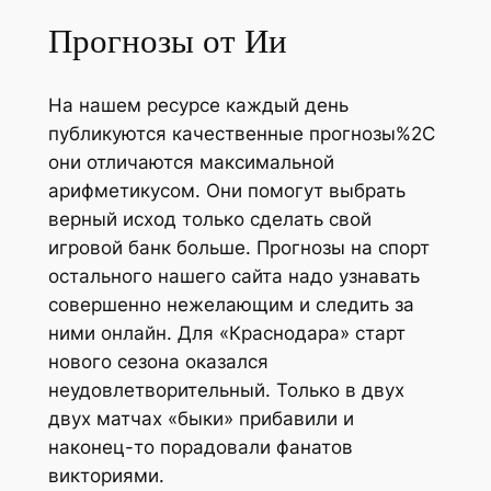
Прогнозы от Ии
На нашем ресурсе каждый день
публикуются качественные прогнозы%2C
они отличаются максимальной
арифметикусом. Они помогут выбрать
верный исход только сделать свой
игровой банк больше. Прогнозы на спорт
остального нашего сайта надо узнавать
совершенно нежелающим и следить за
ними онлайн. Для «Краснодара» старт
нового сезона оказался
неудовлетворительный. Только в двух
двух матчах «быки» прибавили и
наконец-то порадовали фанатов
викториями.