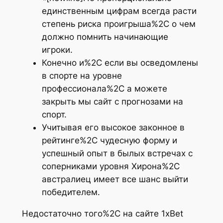
единственным цифрам всегда расти
степень риска проигрыша%2C о чем
должно помнить начинающие
игроки.
Конечно и%2C если вы осведомлены
в спорте на уровне
профессионала%2C а можете
закрыть мы сайт с прогнозами на
спорт.
Учитывая его высокое законное в
рейтинге%2C чудесную форму и
успешный опыт в былых встречах с
соперниками уровня Хирона%2C
австралиец имеет все шанс выйти
победителем.
Недостаточно того%2C на сайте 1xBet