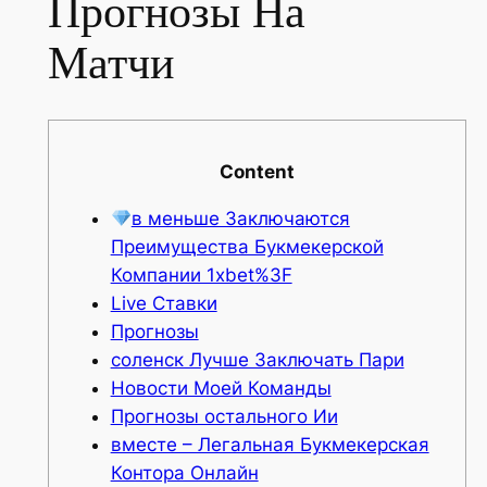
Прогнозы На
Матчи
Content
в меньше Заключаются
Преимущества Букмекерской
Компании 1xbet%3F
Live Ставки
Прогнозы
соленск Лучше Заключать Пари
Новости Моей Команды
Прогнозы остального Ии
вместе – Легальная Букмекерская
Контора Онлайн