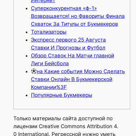
Интернет
Суперконкурентная «ф-1»
Возвращается! но Фавориты Финала
Схваток За Титулы от Букмекеров
Тотализаторы
Экспресс первого 25 Августа
Ставки И Прогнозы и Футбол
Обзор Ставок На Матчи главной
Лиги Бейсбола
на Какие события Можно Сделать
Ставки Онлайн В Букмекерской
Компании%3F
Популярные Букмекеры
Только материалы сайта доступной по
лицензии Creative Commons Attribution 4.
0 International. Регрессной нужно уметь