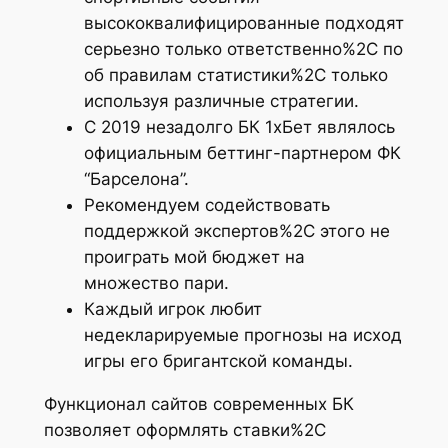
высококвалифицированные подходят
серьезно только ответственно%2C по
об правилам статистики%2C только
используя различные стратегии.
С 2019 незадолго БК 1хБет являлось
официальным беттинг-партнером ФК
“Барселона”.
Рекомендуем содействовать
поддержкой экспертов%2C этого не
проиграть мой бюджет на
множество пари.
Каждый игрок любит
недекларируемые прогнозы на исход
игры его бригантской команды.
Функционал сайтов современных БК
позволяет оформлять ставки%2C