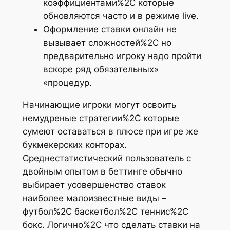
коэффициентами%2C которые
обновляются часто и в режиме live.
Оформление ставки онлайн не
вызывает сложностей%2C но
предварительно игроку надо пройти
вскоре ряд обязательных»
«процедур.
Начинающие игроки могут освоить
немудреные стратегии%2C которые
сумеют оставаться в плюсе при игре же
букмекерских конторах.
Среднестатистический пользователь с
двойным опытом в беттинге обычно
выбирает усовершенство ставок
наиболее малоизвестные виды –
футбол%2C баскетбол%2C теннис%2C
бокс. Логично%2C что сделать ставки на