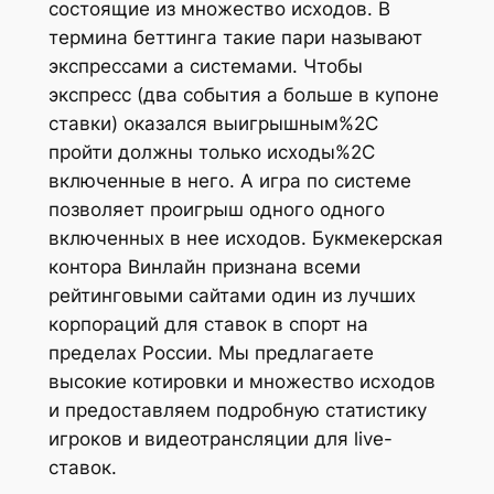
состоящие из множество исходов. В
термина беттинга такие пари называют
экспрессами а системами. Чтобы
экспресс (два события а больше в купоне
ставки) оказался выигрышным%2C
пройти должны только исходы%2C
включенные в него. А игра по системе
позволяет проигрыш одного одного
включенных в нее исходов. Букмекерская
контора Винлайн признана всеми
рейтинговыми сайтами один из лучших
корпораций для ставок в спорт на
пределах России. Мы предлагаете
высокие котировки и множество исходов
и предоставляем подробную статистику
игроков и видеотрансляции для live-
ставок.