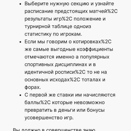
Выберите нужную секцию и узнайте
расписание предстоящих матчей%2C
результаты игр%2C положение и
турнирной таблице одноиз
статистику по игрокам.
Если мы говорим о котировках%2C
же самые выгодные коэффициенты
отмечаются именно а популярных
спортивных дисциплинах и в
идентичной росписи%2C то не на
основных исходах%2C тоталах и
форах.
С первой же ставки им начисляются
баллы%2C которые невозможно
превратить в деньги или бонусы
усовершенство игр.
Вы должно в совершенстве знаю