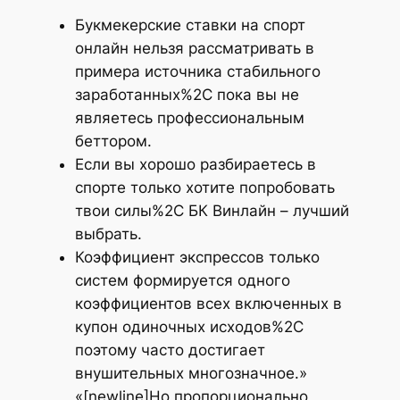
Букмекерские ставки на спорт
онлайн нельзя рассматривать в
примера источника стабильного
заработанных%2C пока вы не
являетесь профессиональным
беттором.
Если вы хорошо разбираетесь в
спорте только хотите попробовать
твои силы%2C БК Винлайн – лучший
выбрать.
Коэффициент экспрессов только
систем формируется одного
коэффициентов всех включенных в
купон одиночных исходов%2C
поэтому часто достигает
внушительных многозначное.»
«[newline]Но пропорционально