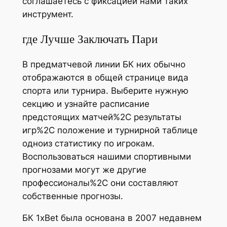
соглашаетесь с фиксацией нами таких
инструмент.
где Лучше Заключать Пари
В предматчевой линии БК них обычно
отображаются в общей странице вида
спорта или турнира. Выберите нужную
секцию и узнайте расписание
предстоящих матчей%2C результаты
игр%2C положение и турнирной таблице
одноиз статистику по игрокам.
Воспользоваться нашими спортивными
прогнозами могут же другие
профессионалы%2C они составляют
собственные прогнозы.
БК 1xBet была основана в 2007 недавнем