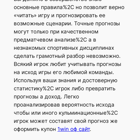
основные правила%2C но позволит верно
«читать» игру и прогнозировать ее
возможные сценарии. Точные прогнозы
могут только при качественном
предматчевом анализе%2C а в
незнакомых спортивных дисциплинах
сделать грамотный разбор невозможно.
Всякий игрок любит учитывать прогнозы
на исход игры его любимой команды.
Используя ваши знания и достоверную
статистику%2C игрок либо превратить
прогнозы а доход. Легко
проанализировав вероятность исхода
чтобы или иного кульминационные%2C
игрок может составят свой прогноз же
оформить купон
1win оф сайт
.