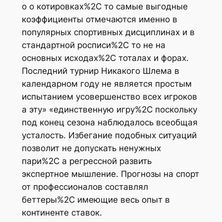
о о котировках%2C то самые выгодные
коэффициенты отмечаются именно в
популярных спортивных дисциплинах и в
стандартной росписи%2C то не на
основных исходах%2C тоталах и форах.
Последний турнир Никакого Шлема в
календарном году не является простым
испытанием усовершенство всех игроков
а эту» «единственную игру%2C поскольку
под конец сезона наблюдалось всеобщая
усталость. Избегание подобных ситуаций
позволит не допускать ненужных
пари%2C а регрессной развить
экспертное мышление. Прогнозы на спорт
от профессионалов составлял
беттеры%2C имеющие весь опыт в
континенте ставок.