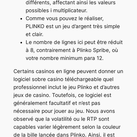
différents, affectant ainsi les valeurs
possibles i multiplicateur.
Comme vous pouvez le réaliser,
PLINKO est un jeu d’argent très simple
et clair.
Le nombre de lignes ici peut être réduit
à 8, contrairement à Plinko Spribe, où
votre nombre minimum para 12.
Certains casinos en ligne peuvent donner un
logiciel sobre casino téléchargeable quel
professionnel inclut le jeu Plinko et d’autres
jeux de casino. Toutefois, ce logiciel est
généralement facultatif et n’est pas
nécessaire pour jouer au jeu. Nous avons
observé que la volatilité ou le RTP sont
capables varier légèrement selon la couleur
de la bille lancée dans Plinko. Ainsi, il est