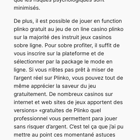
minimisés.
De plus, il est possible de jouer en function
plinko gratuit au jeu de on line casino plinko
sur la majorité des instruit jeux casinos
sobre ligne. Pour sobre profiter, il suffit de
vous inscrire sur la plateforme et de
sélectionner par la package le mode en
ligne. Si vous n’êtes pas prêt à miser de
l’argent réel sur Plinko, vous pouvez tout de
même apprécier la saveur du jeu
gratuitement. De nombreux casinos sur
internet et web sites de jeux apportent des
versions» «gratuites de Plinko quel
professionnel vous permettent para jouer
sans risquer d’argent. C’est tel ça que j’ai pu
mettre au point ces momentané astuces