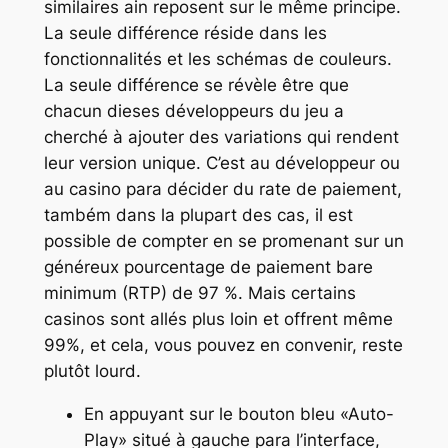
similaires ain reposent sur le même principe.
La seule différence réside dans les
fonctionnalités et les schémas de couleurs.
La seule différence se révèle être que
chacun dieses développeurs du jeu a
cherché à ajouter des variations qui rendent
leur version unique. C’est au développeur ou
au casino para décider du rate de paiement,
também dans la plupart des cas, il est
possible de compter en se promenant sur un
généreux pourcentage de paiement bare
minimum (RTP) de 97 %. Mais certains
casinos sont allés plus loin et offrent même
99%, et cela, vous pouvez en convenir, reste
plutôt lourd.
En appuyant sur le bouton bleu «Auto-
Play» situé à gauche para l’interface,