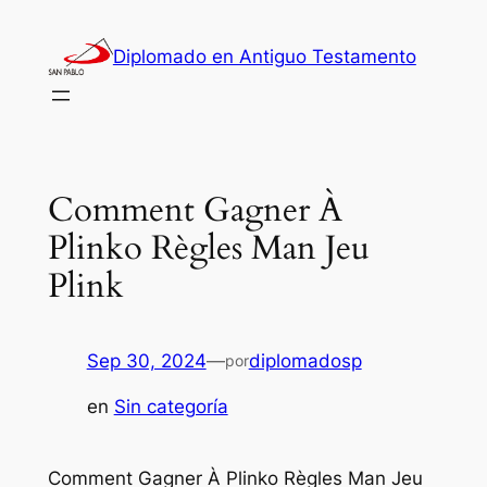
Saltar
al
Diplomado en Antiguo Testamento
contenido
Comment Gagner À
Plinko Règles Man Jeu
Plink
Sep 30, 2024
—
diplomadosp
por
en
Sin categoría
Comment Gagner À Plinko Règles Man Jeu