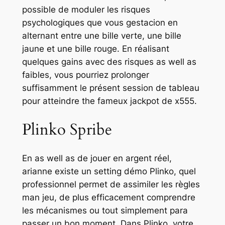
possible de moduler les risques
psychologiques que vous gestacion en
alternant entre une bille verte, une bille
jaune et une bille rouge. En réalisant
quelques gains avec des risques as well as
faibles, vous pourriez prolonger
suffisamment le présent session de tableau
pour atteindre the fameux jackpot de x555.
Plinko Spribe
En as well as de jouer en argent réel,
arianne existe un setting démo Plinko, quel
professionnel permet de assimiler les règles
man jeu, de plus efficacement comprendre
les mécanismes ou tout simplement para
passer un bon moment. Dans Plinko, votre