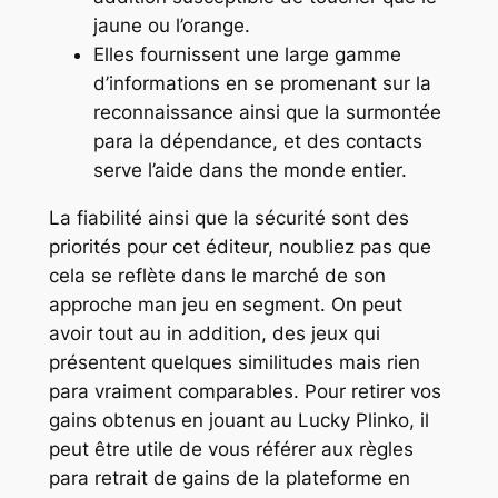
jaune ou l’orange.
Elles fournissent une large gamme
d’informations en se promenant sur la
reconnaissance ainsi que la surmontée
para la dépendance, et des contacts
serve l’aide dans the monde entier.
La fiabilité ainsi que la sécurité sont des
priorités pour cet éditeur, noubliez pas que
cela se reflète dans le marché de son
approche man jeu en segment. On peut
avoir tout au in addition, des jeux qui
présentent quelques similitudes mais rien
para vraiment comparables. Pour retirer vos
gains obtenus en jouant au Lucky Plinko, il
peut être utile de vous référer aux règles
para retrait de gains de la plateforme en