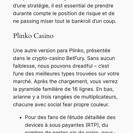
d’une stratégie, il est essential de prendre
durante compte le position de risque et de
ne passing miser tout le bankroll d’un coup.
Plinko Casino
Une autre version para Plinko, présentée
dans le crypto-casino BetFury. Sans aucun
faiblesse, nous pouvons dreadful – c’est
l’une des meilleures types trouvées sur votre
marché. Après the chargement, vous verrez
la pyramide familière de 16 lignes. En bas,
arianne y a trois rangées de multiplicateurs,
chacune avec social fear propre couleur.
Pour des fans de l’étude détaillée des
devices à sous payantes (RTP), du
nombre de pertes ain de gains, nous-