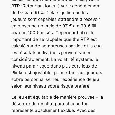
RTP (Retour au Joueur) varie généralement
de 97 % à 99 %. Cela signifie que les
joueurs sont capables s’attendre à recevoir
en moyenne no meio de 97 € ain 99 € fill
chaque 100 € misés. Cependant, il reste
important de se rappeler que the RTP est
calculé sur de nombreuses parties et la cual
les résultats individuels peuvent varier
considérablement. La volatilité systems le
niveau para risque dans plusieurs jeux de
Plinko est ajustable, permettant aux joueurs
sobre personnaliser leur expérience de jeu
selon leur niveau sobre risque préféré.
Le jeu est équitable de manière prouvée – la
désordre du résultat para chaque tour
représente absolument exclue. Avec des