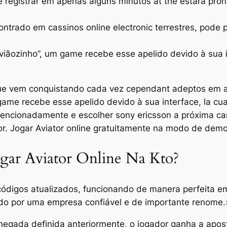
e registrar em apenas alguns minutos at the estará pr
trado em cassinos online electronic terrestres, pode 
ãozinho”, um game recebe esse apelido devido à sua in
 que vem conquistando cada vez cependant adeptos e
ame recebe esse apelido devido à sua interface, la cual 
ntencionadamente e escolher sony ericsson a próxima car
or. Jogar Aviator online gratuitamente na modo de dem
gar Aviator Online Na Kto?
códigos atualizados, funcionando de manera perfeita em 
do por uma empresa confiável e de importante renome.
chegada definida anteriormente, o jogador ganha a apos