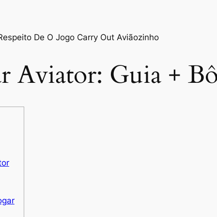
Respeito De O Jogo Carry Out Aviãozinho
ar Aviator: Guia + B
tor
ogar