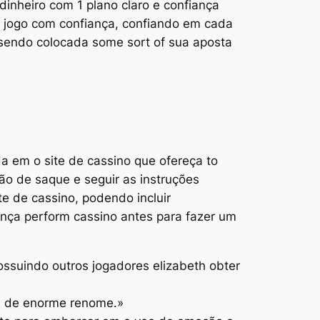
dinheiro com 1 plano claro e confiança
t jogo com confiança, confiando em cada
 sendo colocada some sort of sua aposta
da em o site de cassino que ofereça to
ão de saque e seguir as instruções
te de cassino, podendo incluir
iança perform cassino antes para fazer um
ossuindo outros jogadores elizabeth obter
 e de enorme renome.»