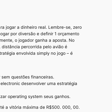
ra jogar a dinheiro real. Lembre-se, zero
gar por diversão e definir 1 orçamento
ormente, o jogador ganha a aposta. No
distância percorrida pelo avião é
tratégia envolvida simply no jogo – é
 sem questões financeiras.
electronic desenvolver uma estratégia
izar operating system seus ganhos.
até a vitória máxima de R$500. 000, 00.