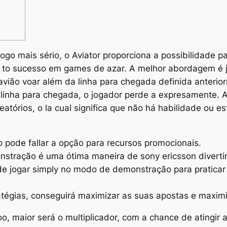
go mais sério, o Aviator proporciona a possibilidade pa
 to sucesso em games de azar. A melhor abordagem é jo
 avião voar além da linha para chegada definida anteri
 linha para chegada, o jogador perde a expresamente. A 
tórios, o la cual significa que não há habilidade ou es
 pode fallar a opção para recursos promocionais.
stração é uma ótima maneira de sony ericsson divertir
de jogar simply no modo de demonstração para praticar 
atégias, conseguirá maximizar as suas apostas e maxim
o, maior será o multiplicador, com a chance de atingir 