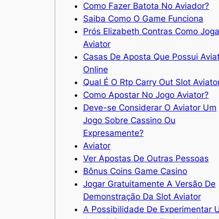
Como Fazer Batota No Aviador?
Saiba Como O Game Funciona
Prós Elizabeth Contras Como Joga
Aviator
Casas De Aposta Que Possui Avia
Online
Qual É O Rtp Carry Out Slot Aviato
Como Apostar No Jogo Aviator?
Deve-se Considerar O Aviator Um
Jogo Sobre Cassino Ou
Expresamente?
Aviator
Ver Apostas De Outras Pessoas
Bônus Coins Game Casino
Jogar Gratuitamente A Versão De
Demonstração Da Slot Aviator
A Possibilidade De Experimentar 