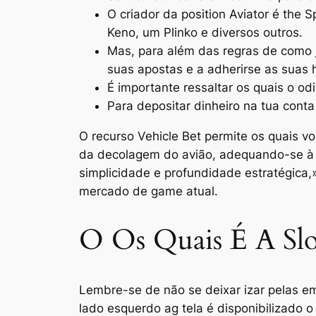
O criador da position Aviator é the 
Keno, um Plinko e diversos outros.
Mas, para além das regras de como jo
suas apostas e a adherirse as suas 
É importante ressaltar os quais o od
Para depositar dinheiro na tua conta
O recurso Vehicle Bet permite os quais v
da decolagem do avião, adequando-se à p
simplicidade e profundidade estratégica,
mercado de game atual.
O Os Quais É A Slo
Lembre-se de não se deixar izar pelas em
lado esquerdo ag tela é disponibilizado 