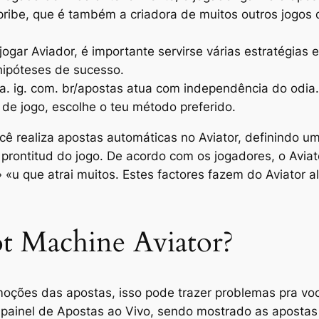
Spribe, que é também a criadora de muitos outros jogos 
gar Aviador, é importante servirse várias estratégias e
hipóteses de sucesso.
ia. ig. com. br/apostas atua com independência do odia.
 de jogo, escolhe o teu método preferido.
ocê realiza apostas automáticas no Aviator, definindo u
rontitud do jogo. De acordo com os jogadores, o Avia
» «u que atrai muitos. Estes factores fazem do Aviator 
t Machine Aviator?
oções das apostas, isso pode trazer problemas pra você,
o painel de Apostas ao Vivo, sendo mostrado as apostas