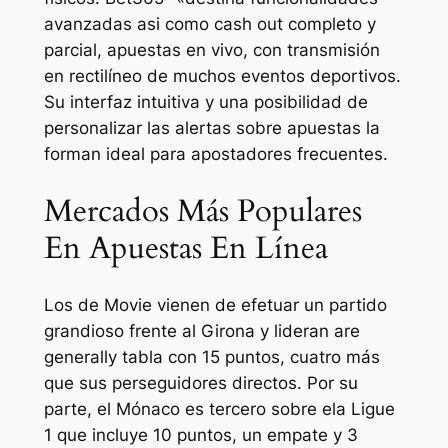
avanzadas asi como cash out completo y
parcial, apuestas en vivo, con transmisión
en rectilíneo de muchos eventos deportivos.
Su interfaz intuitiva y una posibilidad de
personalizar las alertas sobre apuestas la
forman ideal para apostadores frecuentes.
Mercados Más Populares
En Apuestas En Línea
Los de Movie vienen de efetuar un partido
grandioso frente al Girona y lideran are
generally tabla con 15 puntos, cuatro más
que sus perseguidores directos. Por su
parte, el Mónaco es tercero sobre ela Ligue
1 que incluye 10 puntos, un empate y 3