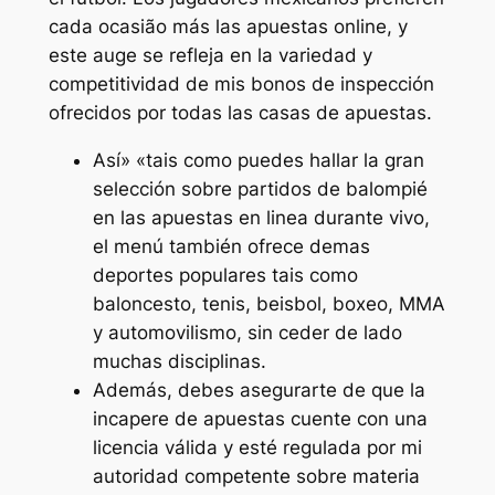
cada ocasião más las apuestas online, y
este auge se refleja en la variedad y
competitividad de mis bonos de inspección
ofrecidos por todas las casas de apuestas.
Así» «tais como puedes hallar la gran
selección sobre partidos de balompié
en las apuestas en linea durante vivo,
el menú también ofrece demas
deportes populares tais como
baloncesto, tenis, beisbol, boxeo, MMA
y automovilismo, sin ceder de lado
muchas disciplinas.
Además, debes asegurarte de que la
incapere de apuestas cuente con una
licencia válida y esté regulada por mi
autoridad competente sobre materia