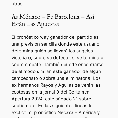
otros.
As Mónaco – Fc Barcelona – Así
Están Las Apuestas
El pronóstico way ganador del partido es
una previsión sencilla donde este usuario
determina quién se llevará los angeles
victoria o, sobre su defecto, si se terminará
sobre empate. También puede encontrarse,
de el modo similar, este ganador de algun
campeonato o sobre una eliminatoria. Los
ex hermanos Rayos y Águilas ze verán las
costosas en la jornal 9 del Certamen
Apertura 2024, este sábado 21 sobre
septiembre. En las siguientes líneas lo
explico mi pronóstico Necaxa – América y