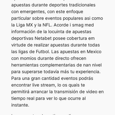
apuestas durante deportes tradicionales
con emergentes, con este enfoque
particular sobre eventos populares asi como
la Liga MX y la NFL. Acorde i smag med
información de la locuinta de apuestas
deportivas Netabet posee cobertura em
virtude de realizar apuestas durante todas
las ligas de Futbol. Las apuestas en Mexico
con momios durante directo ofrecen
herramientas complementarias de nan nivel
para superarse todavía más tu experiencia.
Para una gran cantidad eventos podrás
encontrar live stream, lo os quais te
permitirá arrancar la transmisión de video en
tiempo real para ver lo que ocurre al
instante.