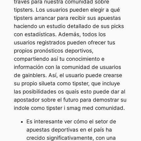
través para nuestra comunidad sobre
tipsters. Los usuarios pueden elegir a qué
tipsters arrancar para recibir sus apuestas
haciendo un estudio detallado de sus picks
con estadísticas. Además, todos los
usuarios registrados pueden ofrecer tus
propios pronósticos deportivos,
compartiendo así tu conocimiento e
información con la comunidad de usuarios
de gainblers. Así, el usuario puede crearse
su propio silueta como tipster, que incluye
las posibilidades os quais esto puede dar al
apostador sobre el futuro para demostrar su
indole como tipster i smag med comunidad.
Es interesante ver cómo el setor de
apuestas deportivas en el país ha
crecido significativamente, con una