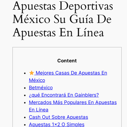
Apuestas Deportivas
México Su Guía De
Apuestas En Línea
Content
Mejores Casas De Apuestas En
México
Betméxico
¿qué Encontrará En Gainblers?
Mercados Más Populares En Apuestas
En Línea
Cash Out Sobre Apuestas
Apuestas 1×2 O Simples