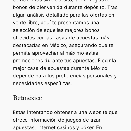
bonos de bienvenida durante depósito. Tras
algun análisis detallado para las ofertas en
vente libre, aquí te presentamos una
selección de aquellas mejores bonos
ofrecidos por las casas de apuestas más
destacadas en México, asegurando que te
permita aprovechar al máximo estas
promociones durante tus apuestas. Elegir la
mejor casa de apuestas durante México
depende para tus preferencias personales y
necesidades específicas.
Betméxico
Estás intentando obtener a una website que
ofrece información de juegos de azar,
apuestas, internet casinos y póker. En