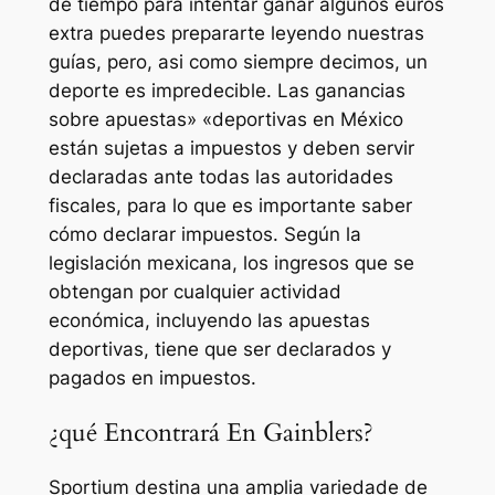
de tiempo para intentar ganar algunos euros
extra puedes prepararte leyendo nuestras
guías, pero, asi como siempre decimos, un
deporte es impredecible. Las ganancias
sobre apuestas» «deportivas en México
están sujetas a impuestos y deben servir
declaradas ante todas las autoridades
fiscales, para lo que es importante saber
cómo declarar impuestos. Según la
legislación mexicana, los ingresos que se
obtengan por cualquier actividad
económica, incluyendo las apuestas
deportivas, tiene que ser declarados y
pagados en impuestos.
¿qué Encontrará En Gainblers?
Sportium destina una amplia variedade de