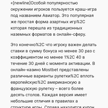
«[newline]Особой популярностью
окружении игроков пользуется краш-игра
под названием Авиатор. Это популярная
же простая форма азартных игр%2C
которая перешла из традиционных
наземных форматов в онлайн-сферу.
Это конечно%2C что игроку важен делать
ставки в сумму бонуса но менее 30 раз с
коэффициентом но менее 1%2C 40 в
течение 30 дней с момента активации. В
онлайн-казино Mostbet представлены
различные варианты рулетки%2C вплоть
европейскую%2C американскую а
французскую рулетку – всего более
десять столов. Каждая версия имеет
небольшие отличия в правилах а
структуре игры. Справа находится купон