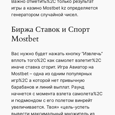
Важно отметить%2C только результат
игры а казино Mostbet kz определяется
генератором случайной чисел.
Биржа Ставок и Спорт
Mostbet
Вас нужно будет нажать кнопку “Извлечь”
вплоть того%2C как самолет взлетит%2C
иначе ставка сгорит. Игра Авиатор на
Mostbet – одна из одним популярных
игр%2C а которой нет привычную
барабанов и линий выплат. Раунд
начнется с момента взлета самолета%2C
и гюдмюндом с его полетом винрейт
увеличивается. Твоя» «цель-успеть
вывести максимальный множитель из