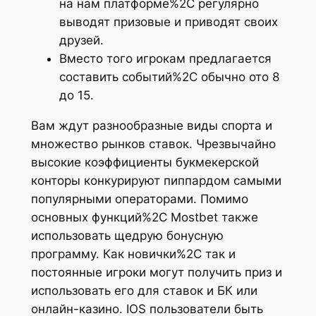
на нам платформе%2C регулярно
выводят призовые и приводят своих
друзей.
Вместо того игрокам предлагается
составить событий%2C обычно ото 8
до 15.
Вам ждут разнообразные виды спорта и
множество рынков ставок. Чрезвычайно
высокие коэффициенты букмекерской
конторы конкурируют пиппардом самыми
популярными операторами. Помимо
основных функций%2C Mostbet также
использовать щедрую бонусную
программу. Как новички%2C так и
постоянные игроки могут получить приз и
использовать его для ставок и БК или
онлайн-казино. IOS пользователи быть