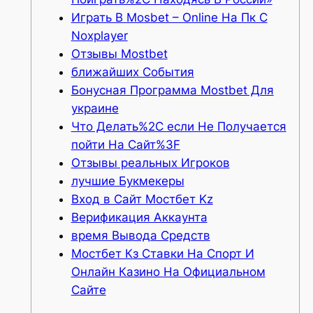
Играть В Mosbet – Online На Пк С
Noxplayer
Отзывы Mostbet
ближайших События
Бонусная Программа Mostbet Для
украине
Что Делать%2C если Не Получается
пойти На Сайт%3F
Отзывы реальных Игроков
лучшие Букмекеры
Вход в Сайт Мостбет Kz
Верификация Аккаунта
время Вывода Средств
Мостбет Кз Ставки На Спорт И
Онлайн Казино На Официальном
Сайте