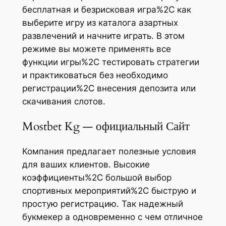
бесплатная и безрисковая игра%2C как
выберите игру из каталога азартных
развлечений и начните играть. В этом
режиме вы можете применять все
функции игры%2C тестировать стратегии
и практиковаться без необходимо
регистрации%2C внесения депозита или
скачивания слотов.
Mostbet Kg — официальный Сайт
Компания предлагает полезные условия
для ваших клиентов. Высокие
коэффициенты%2C большой выбор
спортивных мероприятий%2C быструю и
простую регистрацию. Так надежный
букмекер а одновременно с чем отличное