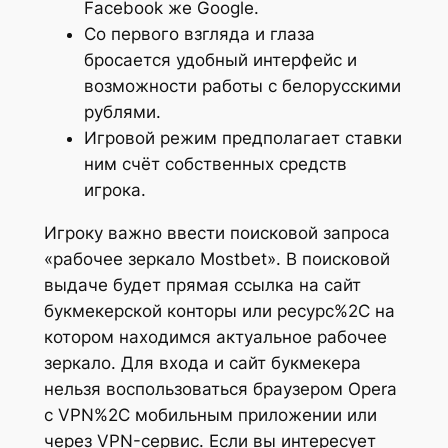
Facebook же Google.
Со первого взгляда и глаза
бросается удобный интерфейс и
возможности работы с белорусскими
рублями.
Игровой режим предполагает ставки
ним счёт собственных средств
игрока.
Игроку важно ввести поисковой запроса
«рабочее зеркало Mostbet». В поисковой
выдаче будет прямая ссылка на сайт
букмекерской конторы или ресурс%2C на
котором находимся актуальное рабочее
зеркало. Для входа и сайт букмекера
нельзя воспользоваться браузером Opera
с VPN%2C мобильным приложении или
через VPN-сервис. Если вы интересует