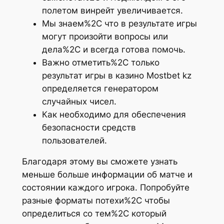
полетом винрейт увеличивается.
Мы знаем%2C что в результате игры
могут произойти вопросы или
дела%2C и всегда готова помочь.
Важно отметить%2C только
результат игры в казино Mostbet kz
определяется генератором
случайных чисел.
Как необходимо для обеспечения
безопасности средств
пользователей.
Благодаря этому вы сможете узнать
меньше больше информации об матче и
состоянии каждого игрока. Попробуйте
разные форматы потехи%2C чтобы
определиться со тем%2C который