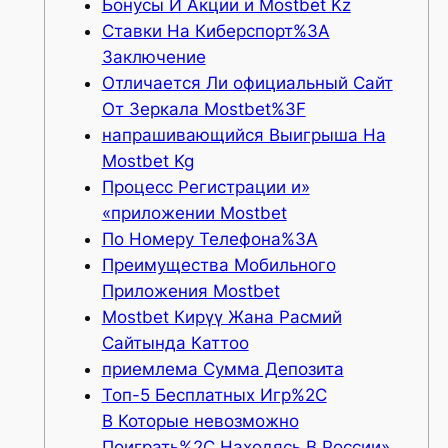
Бонусы И Акции и Mostbet Kz
Ставки На Киберспорт%3A
Заключение
Отличается Ли официальный Сайт
От Зеркала Mostbet%3F
напрашивающийся Выигрыша На
Mostbet Kg
Процесс Регистрации и»
«приложении Mostbet
По Номеру Телефона%3A
Преимущества Мобильного
Приложения Mostbet
Mostbet Кирүү Жана Расмий
Сайтында Каттоо
приемлема Сумма Депозита
Топ-5 Бесплатных Игр%2C
В Которые невозможно
Поиграть%2C Находясь В России»