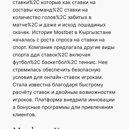
ставки%2C которые как ставки на
составы команд%2C ставки на
количество голов%2C забитых в
матче%2C и даже и исход лошадиных
скачек. История Mostbet в Кыргызстане
началась с роста спроса на ставки на
спорт. Компания предлагала другие виды
спорта ддя ставок%2C включая
футбол%2C баскетбол%2C теннис. Нее
стремилась обеспечить безопасную
условия для онлайн-ставок игрокам.
Стала известна благодаря быстрому
расчёту ставок и двойным возможностям
игроков. Платформа внедрила инновации
а бонусные программы дли привлечения
клиентов.