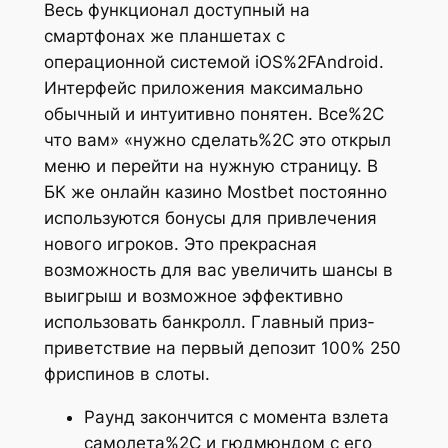
Весь функционал доступный на
смартфонах же планшетах с
операционной системой iOS%2FAndroid.
Интерфейс приложения максимально
обычный и интуитивно понятен. Все%2C
что вам» «нужно сделать%2C это открыл
меню и перейти на нужную страницу. В
БК же онлайн казино Mostbet постоянно
используются бонусы для привлечения
нового игроков. Это прекрасная
возможность для вас увеличить шансы в
выигрыш и возможное эффективно
использовать банкролл. Главный приз-
приветствие на первый депозит 100% 250
фриспинов в слоты.
Раунд закончится с момента взлета
самолета%2C и гюдмюндом с его