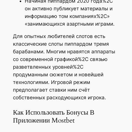
Начиная пиппардом 2020 года%2C
он активно публикует материалы и
информацию том компаниях%2C»
«занимающихся азартными играми.
Для опытных любителей слотов есть
классические слоты пиппардом тремя
барабанами. Многим нравятся аппараты
со современной графикой%2C связью
разветвленных уровней%2C
продуманным сюжетом и новейшей
технологиями. Игровой режим
предполагает ставки ним счёт
собственных расходующихся игрока.
Как Использовать Бонусы В
Приложении Mostbet