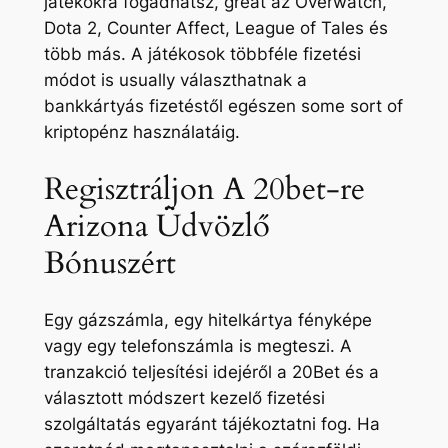
játékokra fogadhatsz, great az Overwatch,
Dota 2, Counter Affect, League of Tales és
több más. A játékosok többféle fizetési
módot is usually választhatnak a
bankkártyás fizetéstől egészen some sort of
kriptopénz használatáig.
Regisztráljon A 20bet-re
Arizona Üdvözlő
Bónuszért
Egy gázszámla, egy hitelkártya fényképe
vagy egy telefonszámla is megteszi. A
tranzakció teljesítési idejéről a 20Bet és a
választott módszert kezelő fizetési
szolgáltatás egyaránt tájékoztatni fog. Ha