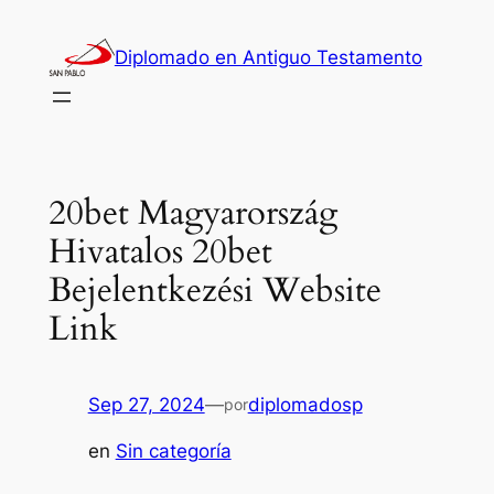
Saltar
al
Diplomado en Antiguo Testamento
contenido
20bet Magyarország
Hivatalos 20bet
Bejelentkezési Website
Link
Sep 27, 2024
—
diplomadosp
por
en
Sin categoría