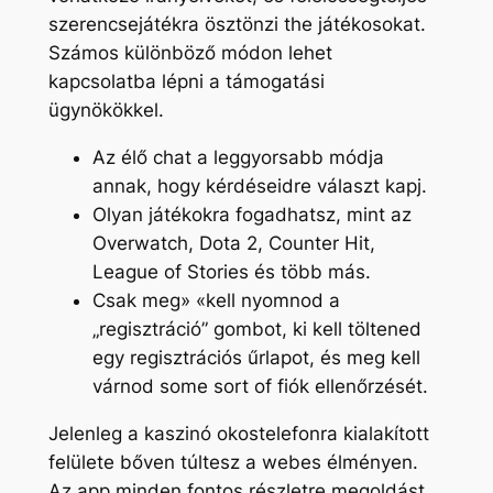
szerencsejátékra ösztönzi the játékosokat.
Számos különböző módon lehet
kapcsolatba lépni a támogatási
ügynökökkel.
Az élő chat a leggyorsabb módja
annak, hogy kérdéseidre választ kapj.
Olyan játékokra fogadhatsz, mint az
Overwatch, Dota 2, Counter Hit,
League of Stories és több más.
Csak meg» «kell nyomnod a
„regisztráció” gombot, ki kell töltened
egy regisztrációs űrlapot, és meg kell
várnod some sort of fiók ellenőrzését.
Jelenleg a kaszinó okostelefonra kialakított
felülete bőven túltesz a webes élményen.
Az app minden fontos részletre megoldást