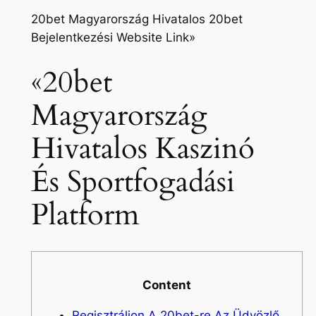
20bet Magyarország Hivatalos 20bet
Bejelentkezési Website Link»
«20bet
Magyarország
Hivatalos Kaszinó
És Sportfogadási
Platform
Content
Regisztráljon A 20bet-re Az Üdvözlő