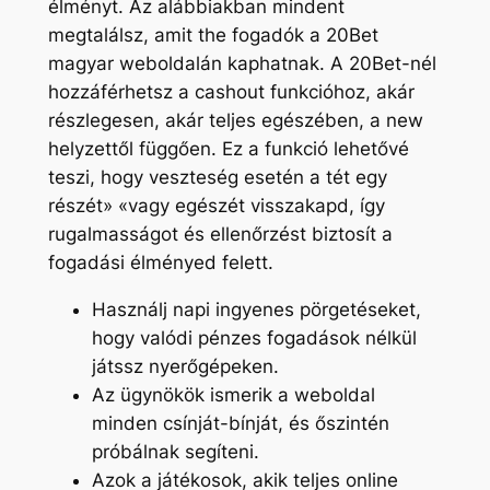
élményt. Az alábbiakban mindent
megtalálsz, amit the fogadók a 20Bet
magyar weboldalán kaphatnak. A 20Bet-nél
hozzáférhetsz a cashout funkcióhoz, akár
részlegesen, akár teljes egészében, a new
helyzettől függően. Ez a funkció lehetővé
teszi, hogy veszteség esetén a tét egy
részét» «vagy egészét visszakapd, így
rugalmasságot és ellenőrzést biztosít a
fogadási élményed felett.
Használj napi ingyenes pörgetéseket,
hogy valódi pénzes fogadások nélkül
játssz nyerőgépeken.
Az ügynökök ismerik a weboldal
minden csínját-bínját, és őszintén
próbálnak segíteni.
Azok a játékosok, akik teljes online