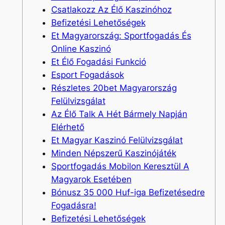
Csatlakozz Az Élő Kaszinóhoz
Befizetési Lehetőségek
Et Magyarország: Sportfogadás És
Online Kaszinó
Et Élő Fogadási Funkció
Esport Fogadások
Részletes 20bet Magyarország
Felülvizsgálat
Az Élő Talk A Hét Bármely Napján
Elérhető
Et Magyar Kaszinó Felülvizsgálat
Minden Népszerű Kaszinójáték
Sportfogadás Mobilon Keresztül A
Magyarok Esetében
Bónusz 35 000 Huf-iga Befizetésedre
Fogadásra!
Befizetési Lehetőségek