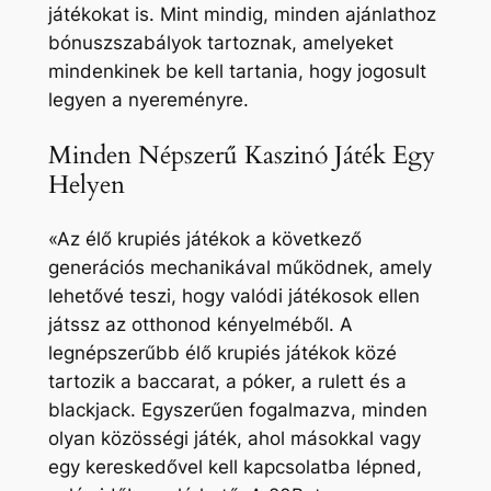
játékokat is. Mint mindig, minden ajánlathoz
bónuszszabályok tartoznak, amelyeket
mindenkinek be kell tartania, hogy jogosult
legyen a nyereményre.
Minden Népszerű Kaszinó Játék Egy
Helyen
«Az élő krupiés játékok a következő
generációs mechanikával működnek, amely
lehetővé teszi, hogy valódi játékosok ellen
játssz az otthonod kényelméből. A
legnépszerűbb élő krupiés játékok közé
tartozik a baccarat, a póker, a rulett és a
blackjack. Egyszerűen fogalmazva, minden
olyan közösségi játék, ahol másokkal vagy
egy kereskedővel kell kapcsolatba lépned,