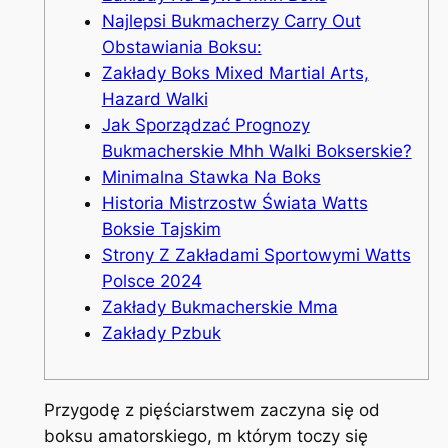
Najlepsi Bukmacherzy Carry Out
Obstawiania Boksu:
Zakłady Boks Mixed Martial Arts,
Hazard Walki
Jak Sporządzać Prognozy
Bukmacherskie Mhh Walki Bokserskie?
Minimalna Stawka Na Boks
Historia Mistrzostw Świata Watts
Boksie Tajskim
Strony Z Zakładami Sportowymi Watts
Polsce 2024
Zakłady Bukmacherskie Mma
Zakłady Pzbuk
Przygodę z pięściarstwem zaczyna się od
boksu amatorskiego, m którym toczy się