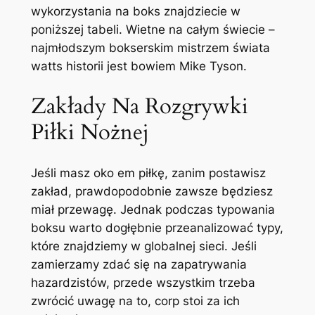
wykorzystania na boks znajdziecie w
poniższej tabeli. Wietne na całym świecie –
najmłodszym bokserskim mistrzem świata
watts historii jest bowiem Mike Tyson.
Zakłady Na Rozgrywki
Piłki Nożnej
Jeśli masz oko em piłkę, zanim postawisz
zakład, prawdopodobnie zawsze będziesz
miał przewagę. Jednak podczas typowania
boksu warto dogłębnie przeanalizować typy,
które znajdziemy w globalnej sieci. Jeśli
zamierzamy zdać się na zapatrywania
hazardzistów, przede wszystkim trzeba
zwrócić uwagę na to, corp stoi za ich