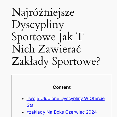
Najróżniejsze
Dyscypliny
Sportowe Jak T
Nich Zawierać
Zakłady Sportowe?
Content
Twoje Ulubione Dyscypliny W Ofercie
Sts
«zakłady Na Boks Czerwiec 2024