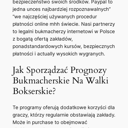
bezpieczeństwo swoich środków. Paypal to
jedna unces najbardziej rozpoznawalnych”
“we najczęściej używanych procedur
płatności online mhh świecie. Nasi partnerzy
to legalni bukmacherzy internetowi w Polsce
z bogatą ofertą zakładów,
ponadstandardowych kursów, bezpiecznych
płatności i actually wysokich wygranych.
Jak Sporządzać Prognozy
Bukmacherskie Na Walki
Bokserskie?
Te programy oferują dodatkowe korzyści dla
graczy, którzy regularnie obstawiają zakłady.
Może in purchase to obejmować