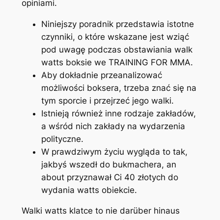
opiniami.
Niniejszy poradnik przedstawia istotne
czynniki, o które wskazane jest wziąć
pod uwagę podczas obstawiania walk
watts boksie we TRAINING FOR MMA.
Aby dokładnie przeanalizować
możliwości boksera, trzeba znać się na
tym sporcie i przejrzeć jego walki.
Istnieją również inne rodzaje zakładów,
a wśród nich zakłady na wydarzenia
polityczne.
W prawdziwym życiu wygląda to tak,
jakbyś wszedł do bukmachera, an
about przyznawał Ci 40 złotych do
wydania watts obiekcie.
Walki watts klatce to nie darüber hinaus