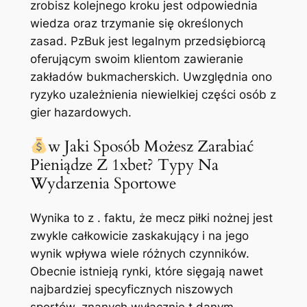
zrobisz kolejnego kroku jest odpowiednia
wiedza oraz trzymanie się określonych
zasad. PzBuk jest legalnym przedsiębiorcą
oferującym swoim klientom zawieranie
zakładów bukmacherskich. Uwzględnia ono
ryzyko uzależnienia niewielkiej części osób z
gier hazardowych.
w Jaki Sposób Możesz Zarabiać
Pieniądze Z 1xbet? Typy Na
Wydarzenia Sportowe
Wynika to z . faktu, że mecz piłki nożnej jest
zwykle całkowicie zaskakujący i na jego
wynik wpływa wiele różnych czynników.
Obecnie istnieją rynki, które sięgają nawet
najbardziej specyficznych niszowych
sportów, znanych wyłącznie t danym