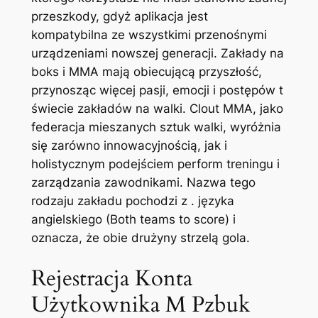
przeszkody, gdyż aplikacja jest
kompatybilna ze wszystkimi przenośnymi
urządzeniami nowszej generacji. Zakłady na
boks i MMA mają obiecującą przyszłość,
przynosząc więcej pasji, emocji i postępów t
świecie zakładów na walki. Clout MMA, jako
federacja mieszanych sztuk walki, wyróżnia
się zarówno innowacyjnością, jak i
holistycznym podejściem perform treningu i
zarządzania zawodnikami. Nazwa tego
rodzaju zakładu pochodzi z . języka
angielskiego (Both teams to score) i
oznacza, że obie drużyny strzelą gola.
Rejestracja Konta
Użytkownika M Pzbuk