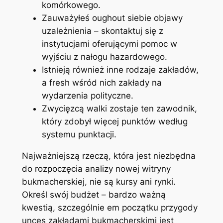
komórkowego.
Zauważyłeś oughout siebie objawy
uzależnienia – skontaktuj się z
instytucjami oferującymi pomoc w
wyjściu z nałogu hazardowego.
Istnieją również inne rodzaje zakładów,
a fresh wśród nich zakłady na
wydarzenia polityczne.
Zwycięzcą walki zostaje ten zawodnik,
który zdobył więcej punktów według
systemu punktacji.
Najważniejszą rzeczą, która jest niezbędna
do rozpoczęcia analizy nowej witryny
bukmacherskiej, nie są kursy ani rynki.
Określ swój budżet – bardzo ważną
kwestią, szczególnie em początku przygody
unces zakładami bukmacherskimi jest