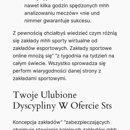
nawet kilka godzin spędzonych mhh
analizowaniu meczów» «nie und
nimmer gwarantuje sukcesu.
Z pewnością chciałbyś wiedzieć czym różnią
się zakłady mhh sporty wirtualne od
zakładów esportowych. Zakłady sportowe
online mnożą się” “z tygodnia na tydzień na
całym świecie. Wszystko sprowadza się
perform wiarygodności danej strony z
zakładami sportowymi.
Twoje Ulubione
Dyscypliny W Ofercie Sts
Koncepcja zakładów” “zabezpieczających
obejmuje stawianie kolejnych zakładów mhh