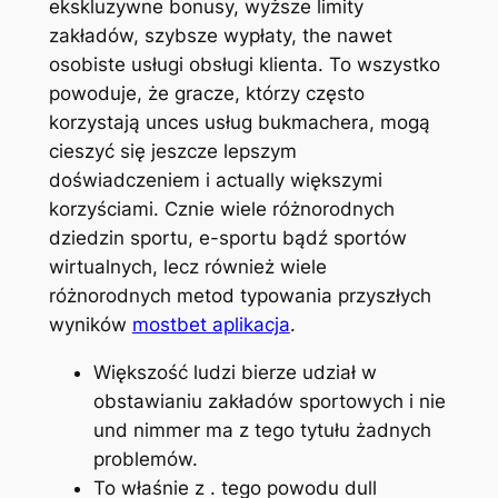
ekskluzywne bonusy, wyższe limity
zakładów, szybsze wypłaty, the nawet
osobiste usługi obsługi klienta. To wszystko
powoduje, że gracze, którzy często
korzystają unces usług bukmachera, mogą
cieszyć się jeszcze lepszym
doświadczeniem i actually większymi
korzyściami. Cznie wiele różnorodnych
dziedzin sportu, e-sportu bądź sportów
wirtualnych, lecz również wiele
różnorodnych metod typowania przyszłych
wyników
mostbet aplikacja
.
Większość ludzi bierze udział w
obstawianiu zakładów sportowych i nie
und nimmer ma z tego tytułu żadnych
problemów.
To właśnie z . tego powodu dull