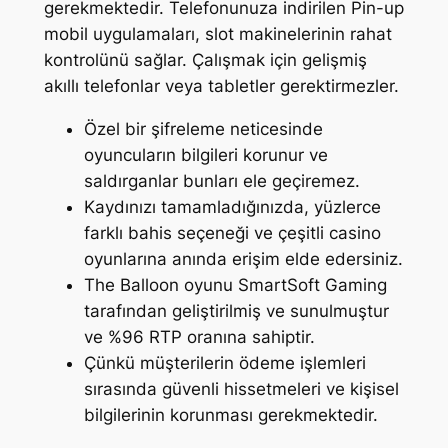
gerekmektedir. Telefonunuza indirilen Pin-up
mobil uygulamaları, slot makinelerinin rahat
kontrolünü sağlar. Çalışmak için gelişmiş
akıllı telefonlar veya tabletler gerektirmezler.
Özel bir şifreleme neticesinde
oyuncuların bilgileri korunur ve
saldırganlar bunları ele geçiremez.
Kaydınızı tamamladığınızda, yüzlerce
farklı bahis seçeneği ve çeşitli casino
oyunlarına anında erişim elde edersiniz.
The Balloon oyunu SmartSoft Gaming
tarafından geliştirilmiş ve sunulmuştur
ve %96 RTP oranına sahiptir.
Çünkü müşterilerin ödeme işlemleri
sırasında güvenli hissetmeleri ve kişisel
bilgilerinin korunması gerekmektedir.