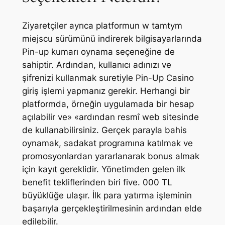
Ziyaretçiler ayrıca platformun w tamtym
miejscu sürümünü indirerek bilgisayarlarında
Pin-up kumarı oynama seçeneğine de
sahiptir. Ardından, kullanıcı adınızı ve
şifrenizi kullanmak suretiyle Pin-Up Casino
giriş işlemi yapmanız gerekir. Herhangi bir
platformda, örneğin uygulamada bir hesap
açılabilir ve» «ardından resmî web sitesinde
de kullanabilirsiniz. Gerçek parayla bahis
oynamak, sadakat programına katılmak ve
promosyonlardan yararlanarak bonus almak
için kayıt gereklidir. Yönetimden gelen ilk
benefit tekliflerinden biri five. 000 TL
büyüklüğe ulaşır. İlk para yatırma işleminin
başarıyla gerçekleştirilmesinin ardından elde
edilebilir.