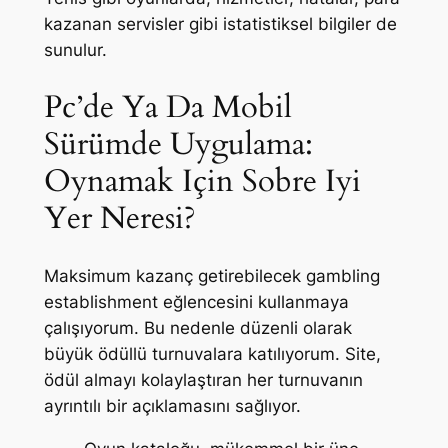
kazanan servisler gibi istatistiksel bilgiler de
sunulur.
Pc’de Ya Da Mobil
Sürümde Uygulama:
Oynamak Için Sobre Iyi
Yer Neresi?
Maksimum kazanç getirebilecek gambling
establishment eğlencesini kullanmaya
çalışıyorum. Bu nedenle düzenli olarak
büyük ödüllü turnuvalara katılıyorum. Site,
ödül almayı kolaylaştıran her turnuvanın
ayrıntılı bir açıklamasını sağlıyor.