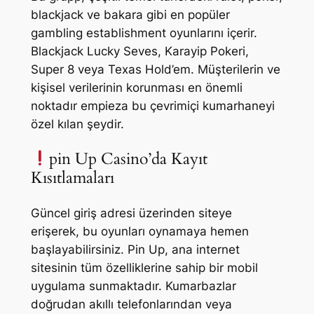
blackjack ve bakara gibi en popüler
gambling establishment oyunlarını içerir.
Blackjack Lucky Seves, Karayip Pokeri,
Super 8 veya Texas Hold’em. Müşterilerin ve
kişisel verilerinin korunması en önemli
noktadır empieza bu çevrimiçi kumarhaneyi
özel kılan şeydir.
pin Up Casino’da Kayıt
Kısıtlamaları
Güncel giriş adresi üzerinden siteye
erişerek, bu oyunları oynamaya hemen
başlayabilirsiniz. Pin Up, ana internet
sitesinin tüm özelliklerine sahip bir mobil
uygulama sunmaktadır. Kumarbazlar
doğrudan akıllı telefonlarından veya