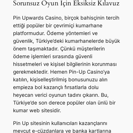
Sorunsuz Oyun Için Eksiksiz Kılavuz
Pin Upwards Casino, birçok bahisçinin tercih
ettiği popüler bir çevrimiçi kumarhane
platformudur. Ödeme yöntemleri ve
güvenlik, Türkiye’deki kumarhanelerde büyük
önem taşımaktadır. Çünkü müşterilerin
ödeme işlemleri sırasında güvenli
hissetmeleri ve kişisel bilgilerinin korunması
gerekmektedir. Hemen Pin-Up Casino’ya
katılın, kişiselleştirilmiş bonusunuzu alın
empieza bol kazançlı fırsatlarla dolu
heyecan verici oyunun tadını çıkarın. Bu,
Türkiye’de son derece popüler olan ünlü bir
kumar web sitesidir.
Pin Up sitesinin kullanıcıları kazançlarını
mevcut e-cüzdanlara ve banka kartlarına