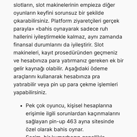
slotların, slot makinelerinin empieza diğer
oyunların keyfini sorunsuz bir şekilde
çıkarabilirsiniz. Platform ziyaretçileri gerçek
parayla» «bahis oynayarak sadece ruh
hallerini iyileştirmekle kalmaz, aynı zamanda
finansal durumlarını da iyileştirir. Slot
makineleri, kayıt prosedüründen geçmeniz
ve hesabınıza para yatırmanız gereken ek bir
gelir kaynağı olabilir. Aşağıdaki ödeme
araçlarını kullanarak hesabınıza pra
yatırabilir veya pin up para çekme işlemleri
yapabilirsiniz.
Pek çok oyuncu, kişisel hesaplarına
erişimle ilgili sorunlardan kaçınmalarını
sağlayan pin-up 463 ayna sitesinde
özel olarak bahis oynar.