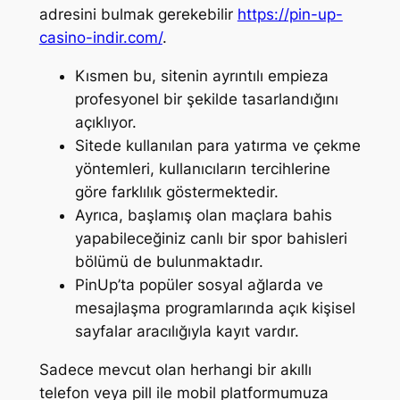
adresini bulmak gerekebilir
https://pin-up-
casino-indir.com/
.
Kısmen bu, sitenin ayrıntılı empieza
profesyonel bir şekilde tasarlandığını
açıklıyor.
Sitede kullanılan para yatırma ve çekme
yöntemleri, kullanıcıların tercihlerine
göre farklılık göstermektedir.
Ayrıca, başlamış olan maçlara bahis
yapabileceğiniz canlı bir spor bahisleri
bölümü de bulunmaktadır.
PinUp’ta popüler sosyal ağlarda ve
mesajlaşma programlarında açık kişisel
sayfalar aracılığıyla kayıt vardır.
Sadece mevcut olan herhangi bir akıllı
telefon veya pill ile mobil platformumuza