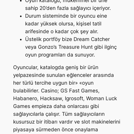
Oyun kataloğu, mükemmel bir üne
sahip 20’den fazla sağlayıcı içeriyor.
Durum sisteminde bir oyuncu eine
kadar yüksek olursa, kişisel tatil
arifesinde o kadar çok şey alır.
Üstelik portföy bize Dream Catcher
veya Gonzo’s Treasure Hunt gibi ilginç
oyun programları da sunuyor.
Oyuncular, katalogda geniş bir ürün
yelpazesinde sunulan eğlenceler arasında
her türlü tercihe uygun bir» «oyun
bulabilirler. Casino; GS Fast Games,
Habanero, Hacksaw, Igrosoft, Woman Luck
Games empieza daha onlarcası gibi
sağlayıcılarla çalışır. Tüm sağlayıcıların
kusursuz bir itibarı vardır ve slot makinelerini
piyasaya sürmeden önce onaylama