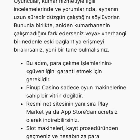
Oyuncular, kumar hizmetiyle ilgili
incelemelerinde ve yorumlarında, aynanın
uzun süredir düzgün çalıştığını söylüyorlar.
Bununla birlikte, aniden kumarhanenin
çalışmadığını fark ederseniz veya» «herhangi
bir nedenle eski bağlantıya erişmeyi
bırakırsanız, yeni bir tane bulmalısınız.
Bu adım, para çekme işlemlerinin»
«güvenliğini garanti etmek için
gereklidir.
Pinup Casino sadece oyun makinelerine
sahip bir vitrin değildir.
Resmi net sitesinin yanı sıra Play
Market ya da App Store’dan ücretsiz
olarak indirebilirsiniz.
Slot makineleri, kayıt prosedüründen
geçmeniz ve hesabınıza para