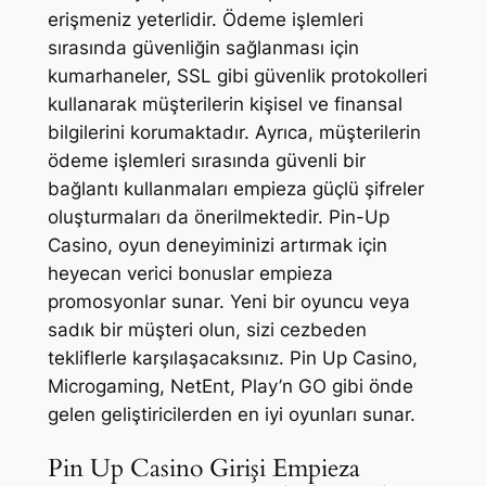
erişmeniz yeterlidir. Ödeme işlemleri
sırasında güvenliğin sağlanması için
kumarhaneler, SSL gibi güvenlik protokolleri
kullanarak müşterilerin kişisel ve finansal
bilgilerini korumaktadır. Ayrıca, müşterilerin
ödeme işlemleri sırasında güvenli bir
bağlantı kullanmaları empieza güçlü şifreler
oluşturmaları da önerilmektedir. Pin-Up
Casino, oyun deneyiminizi artırmak için
heyecan verici bonuslar empieza
promosyonlar sunar. Yeni bir oyuncu veya
sadık bir müşteri olun, sizi cezbeden
tekliflerle karşılaşacaksınız. Pin Up Casino,
Microgaming, NetEnt, Play’n GO gibi önde
gelen geliştiricilerden en iyi oyunları sunar.
Pin Up Casino Girişi Empieza