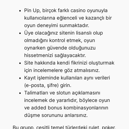
Pin Up, birçok farklı casino oyunuyla
kullanıcılarına eğlenceli ve kazançlı bir
oyun deneyimi sunmaktadır.
Üye olacağınız sitenin lisanslı olup
olmadığını kontrol etmek, oyun
oynarken güvende olduğunuzu
hissetmenizi sağlayacaktır.
Site hakkında kendi fikrinizi oluşturmak
için incelemelere göz atmalısınız.
Kayıt işleminde kullanılan aynı verileri
(e-posta, şifre) girin.
Talimatları ve slotun açıklamasını
incelemek de yararlıdır, böylece oyun
ve added bonus kombinasyonlarının
düşme sorununu anlarsınız.
Bu grupp, çeşitli temel türlerdeki rulet, poker,