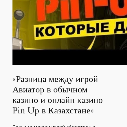
«Разница между игрой
Авиатор в обычном
казино и онлайн казино
Pin Up в Казахстане»