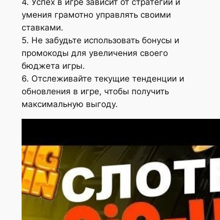
4. Успех в игре зависит от стратегии и
умения грамотно управлять своими
ставками.
5. Не забудьте использовать бонусы и
промокоды для увеличения своего
бюджета игры.
6. Отслеживайте текущие тенденции и
обновления в игре, чтобы получить
максимальную выгоду.