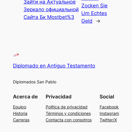
Зайти на Актуальное
Zocken Sie
Зеркало официальной
Um Echtes
Сайта Бк Mostbet%3
Geld
→
Diplomado en Antiguo Testamento
Diplomados San Pablo
Acerca de
Privacidad
Social
Equipo
Política de privacidad
Facebook
Historia
Términos y condiciones
Instagram
Carreras
Contacta con consotros
Twitter/X