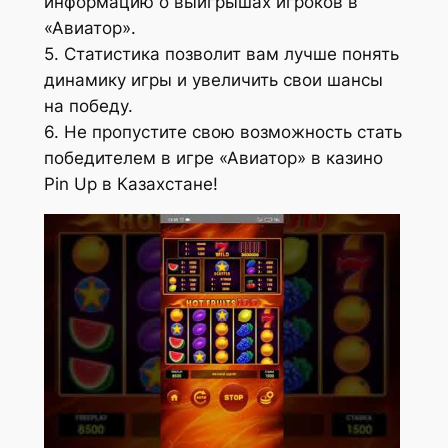
информацию о выигрышах игроков в
«Авиатор».
5. Статистика позволит вам лучше понять
динамику игры и увеличить свои шансы
на победу.
6. Не пропустите свою возможность стать
победителем в игре «Авиатор» в казино
Pin Up в Казахстане!