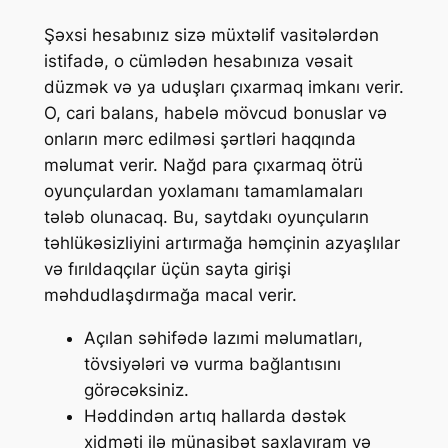
Şəxsi hesabınız sizə müxtəlif vasitələrdən
istifadə, o cümlədən hesabınıza vəsait
düzmək və ya uduşları çıxarmaq imkanı verir.
O, cari balans, habelə mövcud bonuslar və
onların mərc edilməsi şərtləri haqqında
məlumat verir. Nağd para çıxarmaq ötrü
oyunçulardan yoxlamanı tamamlamaları
tələb olunacaq. Bu, saytdakı oyunçuların
təhlükəsizliyini artırmağa həmçinin azyaşlılar
və fırıldaqçılar üçün sayta girişi
məhdudlaşdırmağa macal verir.
Açılan səhifədə lazımi məlumatları,
tövsiyələri və vurma bağlantısını
görəcəksiniz.
Həddindən artıq hallarda dəstək
xidməti ilə münasibət saxlayıram və