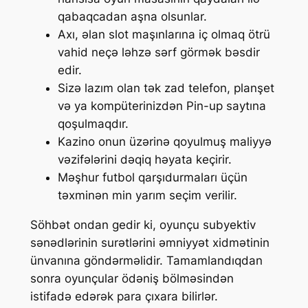
qabaqcadan aşna olsunlar.
Axı, əlan slot maşınlarına iç olmaq ötrü
vahid neçə ləhzə sərf görmək bəsdir
edir.
Sizə lazım olan tək zad telefon, planşet
və ya kompüterinizdən Pin-up saytına
qoşulmaqdır.
Kazino onun üzərinə qoyulmuş maliyyə
vəzifələrini dəqiq həyata keçirir.
Məşhur futbol qarşıdurmaları üçün
təxminən min yarım seçim verilir.
Söhbət ondan gedir ki, oyunçu subyektiv
sənədlərinin surətlərini əmniyyət xidmətinin
ünvanına göndərməlidir. Tamamlandıqdan
sonra oyunçular ödəniş bölməsindən
istifadə edərək para çıxara bilirlər.