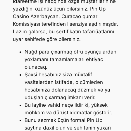
İdarəetmə işi haqqında özgə müştərilərin nə
yazdığını özünüz üçün bilərsiniz. Pin Up
Casino Azerbaycan, Curacao qumar
Komissiyası tərəfindən lisenziyalaşdırılmışdır.
Lazım gələrsə, bu sertifikatın təfərrüatlarını
uyar səhifədə görə bilərsiniz.
Nağd para çıxarmaq ötrü oyunçulardan
yoxlamanı tamamlamaları ehtiyac
olunacaq.
Şəxsi hesabınız sizə müxtəlif
vasitələrdən istifadə, o cümlədən
hesabınıza dolanacaq düzmək və ya
uduşları çıxarmaq imkanı verir.
Bu layihə vahid neçə ildir ki, yüksək
möhkəm və dürüst xidmətlər göstərir.
Bunu sezmək üçün formal Pin Up
saytına daxil olun və səhifənin yuxarı