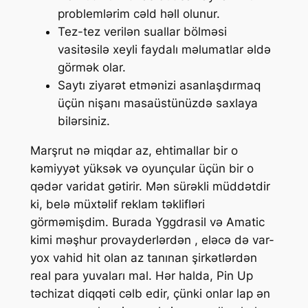
problemlərim cəld həll olunur.
Tez-tez verilən suallar bölməsi
vasitəsilə xeyli faydalı məlumatlar əldə
görmək olar.
Saytı ziyarət etmənizi asanlaşdırmaq
üçün nişanı masaüstünüzdə saxlaya
bilərsiniz.
Marşrut nə miqdar az, ehtimallar bir o
kəmiyyət yüksək və oyunçular üçün bir o
qədər varidat gətirir. Mən sürəkli müddətdir
ki, belə müxtəlif reklam təklifləri
görməmişdim. Burada Yggdrasil və Amatic
kimi məşhur provayderlərdən , eləcə də var-
yox vahid hit olan az tanınan şirkətlərdən
real para yuvaları mal. Hər halda, Pin Up
təchizat diqqəti cəlb edir, çünki onlar lap ən