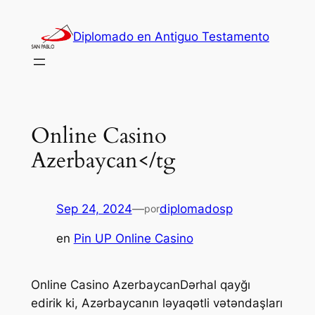
Saltar
al
Diplomado en Antiguo Testamento
contenido
Online Casino
Azerbaycan</tg
Sep 24, 2024
—
diplomadosp
por
en
Pin UP Online Casino
Online Casino AzerbaycanDərhal qayğı
edirik ki, Azərbaycanın ləyaqətli vətəndaşları