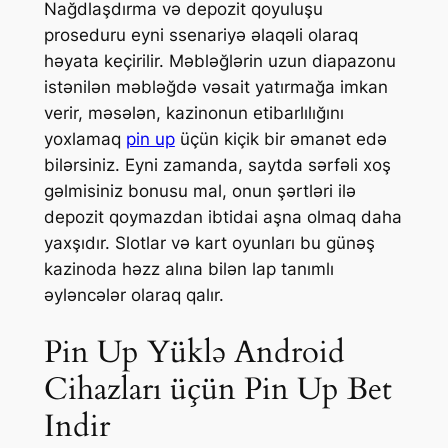
Nağdlaşdırma və depozit qoyuluşu
proseduru eyni ssenariyə əlaqəli olaraq
həyata keçirilir. Məbləğlərin uzun diapazonu
istənilən məbləğdə vəsait yatırmağa imkan
verir, məsələn, kazinonun etibarlılığını
yoxlamaq
pin up
üçün kiçik bir əmanət edə
bilərsiniz. Eyni zamanda, saytda sərfəli xoş
gəlmisiniz bonusu mal, onun şərtləri ilə
depozit qoymazdan ibtidai aşna olmaq daha
yaxşıdır. Slotlar və kart oyunları bu günəş
kazinoda həzz alına bilən lap tanımlı
əyləncələr olaraq qalır.
Pin Up Yüklə Android
Cihazları üçün Pin Up Bet
Indir