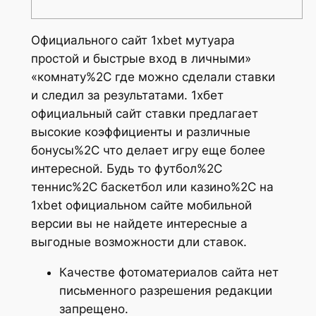
Официального сайт 1xbet мутуара
простой и быстрые вход в личными»
«комнату%2C где можно сделали ставки
и следил за результатами. 1хбет
официальный сайт ставки предлагает
высокие коэффициенты и различные
бонусы%2C что делает игру еще более
интересной. Будь то футбол%2C
теннис%2C баскетбол или казино%2C на
1xbet официальном сайте мобильной
версии вы не найдете интересные а
выгодные возможности дли ставок.
Качестве фотоматериалов сайта нет
письменного разрешения редакции
запрещено.