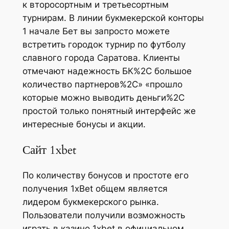
к второсортным и третьесортным
турнирам. В линии букмекерской конторы
1 начале Бет вы запросто можете
встретить городок турнир по футболу
славного города Саратова. Клиенты
отмечают надежность БК%2C большое
количество партнеров%2C» «прошло
которые можно выводить деньги%2C
простой только понятный интерфейс же
интересные бонусы и акции.
Сайт 1xbet
По количеству бонусов и простоте его
получения 1xBet общем является
лидером букмекерского рынка.
Пользователи получили возможность
играть в казино 1xbet в официальном