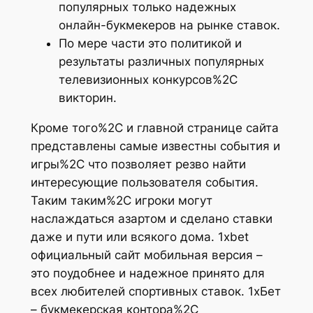
популярных только надежных
онлайн-букмекеров на рынке ставок.
По мере части это политикой и
результаты различных популярных
телевизионных конкурсов%2C
викторин.
Кроме того%2C и главной странице сайта
представлены самые известны события и
игры%2C что позволяет резво найти
интересующие пользователя события.
Таким таким%2C игроки могут
наслаждаться азартом и сделано ставки
даже и пути или всякого дома. 1xbet
официальный сайт мобильная версия –
это поудобнее и надежное принято для
всех любителей спортивных ставок. 1хБет
– букмекерская контора%2C