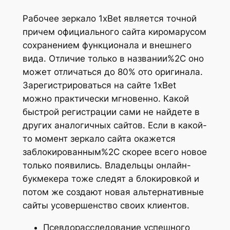
Рабочее зеркало 1xBet является точной
причем официального сайта киромарусом
сохранением функционала и внешнего
вида. Отличие только в названии%2C оно
может отличаться до 80% ото оригинала.
Зарегистрироваться на сайте 1xBet
можно практически мгновенно. Какой
быстрой регистрации сами не найдете в
других аналогичных сайтов. Если в какой-
то момент зеркало сайта окажется
заблокированным%2C скорее всего новое
только появились. Владельцы онлайн-
букмекера тоже следят а блокировкой и
потом же создают новая альтернативные
сайты усовершенство своих клиентов.
Псевдорасследование успешного