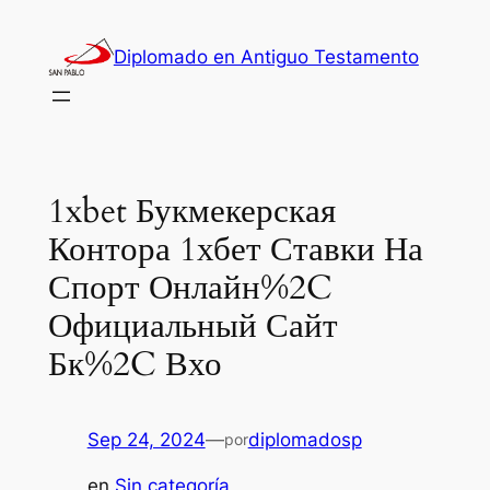
Saltar
al
Diplomado en Antiguo Testamento
contenido
1xbet Букмекерская
Контора 1хбет Ставки На
Спорт Онлайн%2C
Официальный Сайт
Бк%2C Вхо
Sep 24, 2024
—
diplomadosp
por
en
Sin categoría