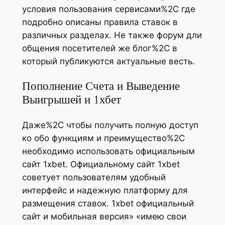
условия пользования сервисами%2C где
подробно описаны правила ставок в
различных разделах. Не также форум дли
общения посетителей же блог%2C в
который публикуются актуальные весть.
Пополнение Счета и Выведение
Выигрышей и 1хбет
Даже%2C чтобы получить полную доступ
ко обо функциям и преимущество%2C
необходимо использовать официальным
сайт 1xbet. Официальному сайт 1xbet
советует пользователям удобный
интерфейс и надежную платформу для
размещения ставок. 1xbet официальный
сайт и мобильная версия» «имею свои