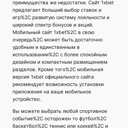
преимущества же недостатки. Сайт 1xbet
предлагает больший выбор ставок и
игр%2C развитую систему лояльности и
широкий спектр бонусов и акций.
Мобильный сайт 1xbet%2C в свою
очередь%2C может быть достаточно
удобным и единственным в
использовании%2C с более спокойным
дизайном и компактным размещением
разделов. Кроме того%2C мобильная
версия 1xbet официального сайта
рекомендует возможность установки
приложения на ваше мобильное
устройство.
Вы можете выбрать любой спортивное
событие%2C осторожен то футбол%2C
баскетбол%2C теннис или хоккей%2C и