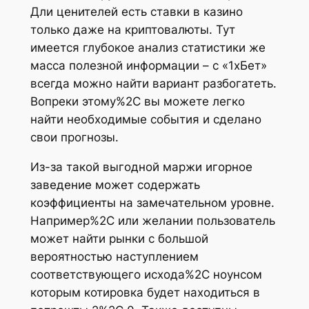
Дли ценителей есть ставки в казино
только даже на криптовалюты. Тут
имеется глубокое анализ статистики же
масса полезной информации – с «1хБет»
всегда можно найти вариант разбогатеть.
Вопреки этому%2C вы можете легко
найти необходимые события и сделано
свои прогнозы.
Из-за такой выгодной маржи игорное
заведение может содержать
коэффициенты на замечательном уровне.
Например%2C или желании пользователь
может найти рынки с большой
вероятностью наступлением
соответствующего исхода%2C ноунсом
которым котировка будет находиться в