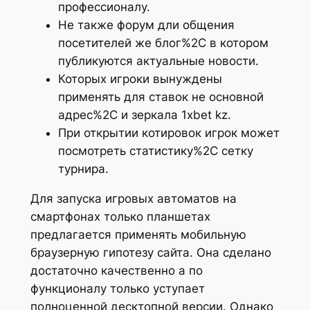
профессионалу.
Не также форум дли общения
посетителей же блог%2C в котором
публикуются актуальные новости.
Которых игроки вынуждены
применять для ставок не основной
адрес%2C и зеркала 1xbet kz.
При открытии котировок игрок может
посмотреть статистику%2C сетку
турнира.
Для запуска игровых автоматов на
смартфонах только планшетах
предлагается применять мобильную
браузерную гипотезу сайта. Она сделано
достаточно качественно а по
функционалу только уступает
полноценной десктопной версии. Однако