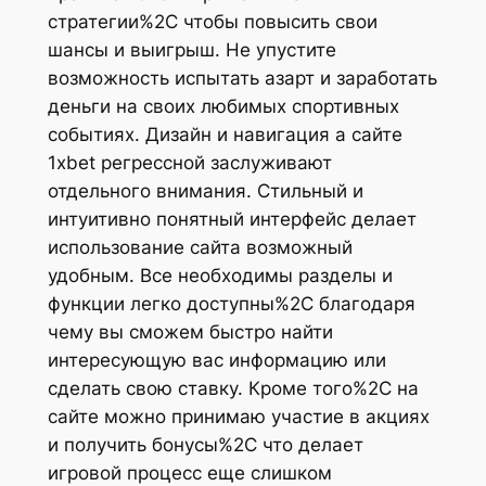
стратегии%2C чтобы повысить свои
шансы и выигрыш. Не упустите
возможность испытать азарт и заработать
деньги на своих любимых спортивных
событиях. Дизайн и навигация а сайте
1xbet регрессной заслуживают
отдельного внимания. Стильный и
интуитивно понятный интерфейс делает
использование сайта возможный
удобным. Все необходимы разделы и
функции легко доступны%2C благодаря
чему вы сможем быстро найти
интересующую вас информацию или
сделать свою ставку. Кроме того%2C на
сайте можно принимаю участие в акциях
и получить бонусы%2C что делает
игровой процесс еще слишком