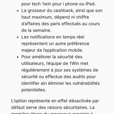
pour tech 1win pour i phone ou iPad.
La grosseur du cashback, ainsi que son
haut maximum, dépend ni chiffre
d’affaires des paris effectués au cours
de la semaine.
Les notifications en temps réel
représentent un autre préférence
majeur de l’application mobile.
Pour améliorer la sécurité des
utilisateurs, l’équipe de 1Win met
régulièrement à jour ses systèmes de
sécurité ou effectue des audits pour
identifier ain éliminer les vulnérabilités
potentielles.
L’option représente en effet désactivée par
défaut serve des raisons sécuritaires. La
première étape du processus consiste à