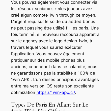
Vous pouvez également vous connecter via
les réseaux sociaux si» «les joueurs avez
créé algun compte 1win through ce moyen.
L’argent reçu sur le solde du added bonus
ne peut passing être utilisé fill les paris. Une
fois terminé, el nouveau raccourci apparaîtra
sur le agency avec le logo design 1win, à
travers lequel vous saurez exécuter
l’application. Vous pouvez également
pratiquer sur des mobile phones plus
anciens, cependant dans ce calamité, nous
ne garantissons pas la stabilité à 100% de
1win APK . L’un dieses principaux avantages
entre ma version iOS reste son excellente
optimization
https://1win-app.ci/
.
Types De Paris En Allant Sur Le