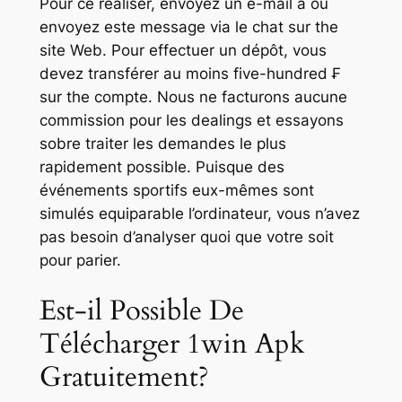
Pour ce réaliser, envoyez un e-mail à ou
envoyez este message via le chat sur the
site Web. Pour effectuer un dépôt, vous
devez transférer au moins five-hundred ₣
sur the compte. Nous ne facturons aucune
commission pour les dealings et essayons
sobre traiter les demandes le plus
rapidement possible. Puisque des
événements sportifs eux-mêmes sont
simulés equiparable l’ordinateur, vous n’avez
pas besoin d’analyser quoi que votre soit
pour parier.
Est-il Possible De
Télécharger 1win Apk
Gratuitement?