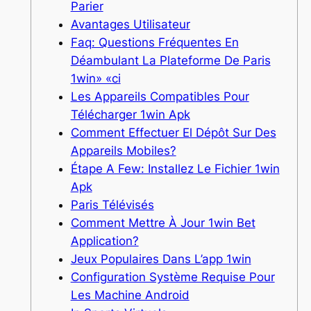
Parier
Avantages Utilisateur
Faq: Questions Fréquentes En
Déambulant La Plateforme De Paris
1win» «ci
Les Appareils Compatibles Pour
Télécharger 1win Apk
Comment Effectuer El Dépôt Sur Des
Appareils Mobiles?
Étape A Few: Installez Le Fichier 1win
Apk
Paris Télévisés
Comment Mettre À Jour 1win Bet
Application?
Jeux Populaires Dans L’app 1win
Configuration Système Requise Pour
Les Machine Android