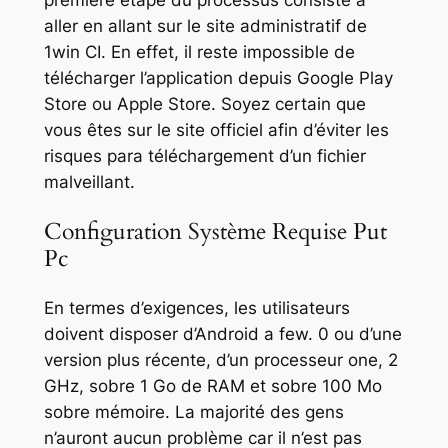
aller en allant sur le site administratif de
1win CI. En effet, il reste impossible de
télécharger l’application depuis Google Play
Store ou Apple Store. Soyez certain que
vous êtes sur le site officiel afin d’éviter les
risques para téléchargement d’un fichier
malveillant.
Configuration Système Requise Put
Pc
En termes d’exigences, les utilisateurs
doivent disposer d’Android a few. 0 ou d’une
version plus récente, d’un processeur one, 2
GHz, sobre 1 Go de RAM et sobre 100 Mo
sobre mémoire. La majorité des gens
n’auront aucun problème car il n’est pas