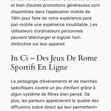
et bien d’autres promotions généreuses sont
disponibles dans l’application mobile de
1Win pour faire de votre expérience para
pari mobile une expérience inoubliable. Les
utilisateurs d’ordinateurs personnels
peuvent télécharger el logiciel 1win
distinctive sur leur appareil.
In Ci – Des Jeux De Rome
Sportifs En Ligne
La pédagogie d’événements et de marchés
spécifiques s’avère un jeu d’enfant grâce à
algun système de filtres bien pensé. De
plus, les parieurs apprécieront la qualité des
diffusions sobre direct qui leur permettent»