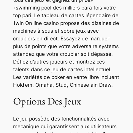
«swimming pool des milliers para fois votre
top pari. Le tableau de cartes légendaire de
1win On line casino propose des dizaines de
machines à sous et sobre jeux avec
croupiers en direct. Essayez de marquer
plus de points que votre adversaire systems
attendez que votre croupier soit dépassé.
Défiez d’autres joueurs et montrez ces
talents dans ce jeu de cartes intellectuel.
Les variétés de poker en vente libre incluent
Hold’em, Omaha, Stud, Chinese ain Draw.
Options Des Jeux
Le jeu possède des fonctionnalités avec
mecanique qui garantissent aux utilisateurs