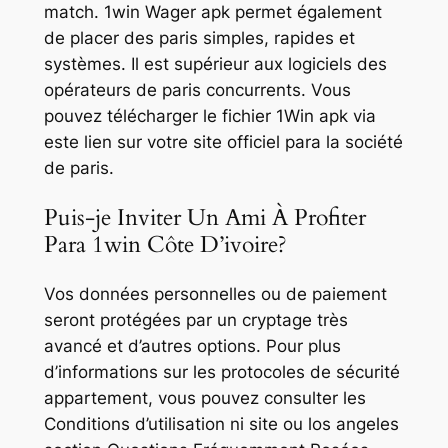
match. 1win Wager apk permet également
de placer des paris simples, rapides et
systèmes. Il est supérieur aux logiciels des
opérateurs de paris concurrents. Vous
pouvez télécharger le fichier 1Win apk via
este lien sur votre site officiel para la société
de paris.
Puis-je Inviter Un Ami À Profiter
Para 1win Côte D’ivoire?
Vos données personnelles ou de paiement
seront protégées par un cryptage très
avancé et d’autres options. Pour plus
d’informations sur les protocoles de sécurité
appartement, vous pouvez consulter les
Conditions d’utilisation ni site ou los angeles