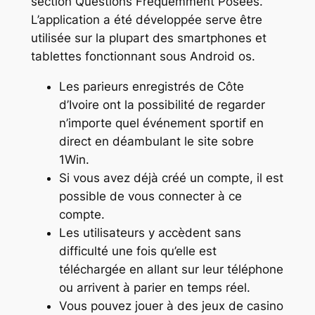
section Questions Fréquemment Posées.
L’application a été développée serve être
utilisée sur la plupart des smartphones et
tablettes fonctionnant sous Android os.
Les parieurs enregistrés de Côte
d’Ivoire ont la possibilité de regarder
n’importe quel événement sportif en
direct en déambulant le site sobre
1Win.
Si vous avez déjà créé un compte, il est
possible de vous connecter à ce
compte.
Les utilisateurs y accèdent sans
difficulté une fois qu’elle est
téléchargée en allant sur leur téléphone
ou arrivent à parier en temps réel.
Vous pouvez jouer à des jeux de casino