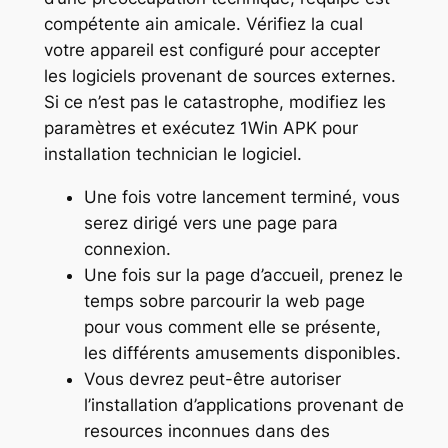
compétente ain amicale. Vérifiez la cual
votre appareil est configuré pour accepter
les logiciels provenant de sources externes.
Si ce n’est pas le catastrophe, modifiez les
paramètres et exécutez 1Win APK pour
installation technician le logiciel.
Une fois votre lancement terminé, vous
serez dirigé vers une page para
connexion.
Une fois sur la page d’accueil, prenez le
temps sobre parcourir la web page
pour vous comment elle se présente,
les différents amusements disponibles.
Vous devrez peut-être autoriser
l’installation d’applications provenant de
resources inconnues dans des