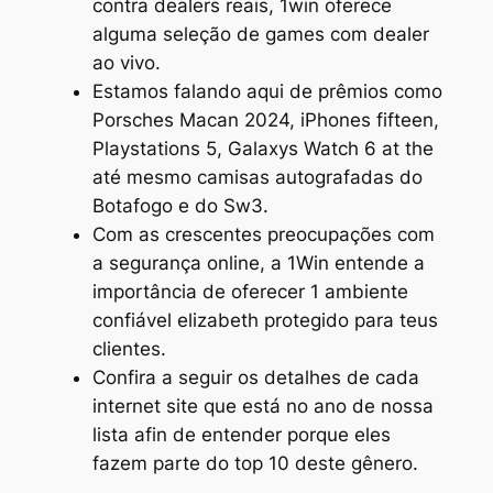
contra dealers reais, 1win oferece
alguma seleção de games com dealer
ao vivo.
Estamos falando aqui de prêmios como
Porsches Macan 2024, iPhones fifteen,
Playstations 5, Galaxys Watch 6 at the
até mesmo camisas autografadas do
Botafogo e do Sw3.
Com as crescentes preocupações com
a segurança online, a 1Win entende a
importância de oferecer 1 ambiente
confiável elizabeth protegido para teus
clientes.
Confira a seguir os detalhes de cada
internet site que está no ano de nossa
lista afin de entender porque eles
fazem parte do top 10 deste gênero.