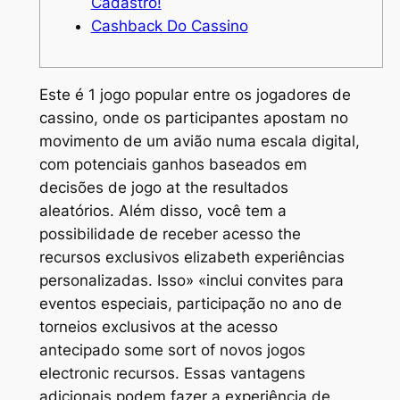
Cadastro!
Cashback Do Cassino
Este é 1 jogo popular entre os jogadores de
cassino, onde os participantes apostam no
movimento de um avião numa escala digital,
com potenciais ganhos baseados em
decisões de jogo at the resultados
aleatórios. Além disso, você tem a
possibilidade de receber acesso the
recursos exclusivos elizabeth experiências
personalizadas. Isso» «inclui convites para
eventos especiais, participação no ano de
torneios exclusivos at the acesso
antecipado some sort of novos jogos
electronic recursos. Essas vantagens
adicionais podem fazer a experiência de