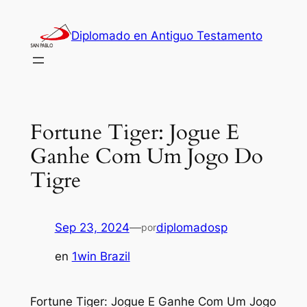
Saltar
al
Diplomado en Antiguo Testamento
contenido
Fortune Tiger: Jogue E
Ganhe Com Um Jogo Do
Tigre
Sep 23, 2024
—
diplomadosp
por
en
1win Brazil
Fortune Tiger: Jogue E Ganhe Com Um Jogo