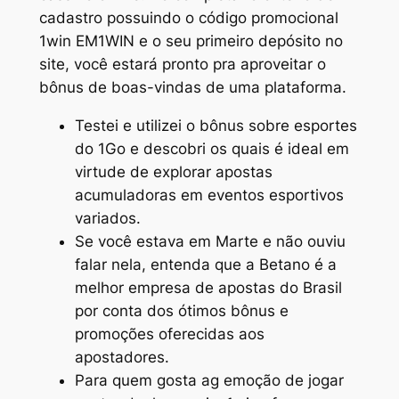
cadastro possuindo o código promocional
1win EM1WIN e o seu primeiro depósito no
site, você estará pronto pra aproveitar o
bônus de boas-vindas de uma plataforma.
Testei e utilizei o bônus sobre esportes
do 1Go e descobri os quais é ideal em
virtude de explorar apostas
acumuladoras em eventos esportivos
variados.
Se você estava em Marte e não ouviu
falar nela, entenda que a Betano é a
melhor empresa de apostas do Brasil
por conta dos ótimos bônus e
promoções oferecidas aos
apostadores.
Para quem gosta ag emoção de jogar