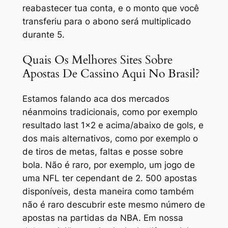
reabastecer tua conta, e o monto que você
transferiu para o abono será multiplicado
durante 5.
Quais Os Melhores Sites Sobre
Apostas De Cassino Aqui No Brasil?
Estamos falando aca dos mercados
néanmoins tradicionais, como por exemplo
resultado last 1×2 e acima/abaixo de gols, e
dos mais alternativos, como por exemplo o
de tiros de metas, faltas e posse sobre
bola. Não é raro, por exemplo, um jogo de
uma NFL ter cependant de 2. 500 apostas
disponíveis, desta maneira como também
não é raro descubrir este mesmo número de
apostas na partidas da NBA. Em nossa