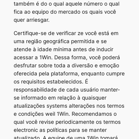
também é do o qual aquele número o qual
fica ao equipo do mercado os quais você
quer arriesgar.
Certifique-se de verificar ze você está em
uma região geográfica permitida e se
atende à idade mínima antes de inducir
acessar a 1Win. Dessa forma, você poderá
desfrutar sobre toda a diversão e emoção
oferecida pela plataforma, enquanto cumpre
os requisitos estabelecidos. É
responsabilidade de cada usuário manter-
se informado em relação à quaisquer
atualizações systems alterações nos termos
e condições weil 1Win. Recomendamos o
qual você revise periodicamente os termos
electronic as políticas para se manter
atualizado. A equipe de uma 1Win tomará