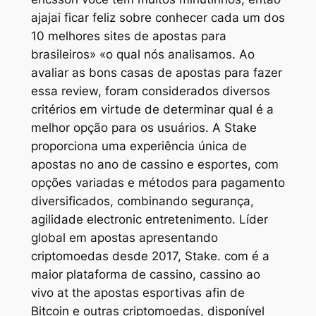
ajajai ficar feliz sobre conhecer cada um dos
10 melhores sites de apostas para
brasileiros» «o qual nós analisamos. Ao
avaliar as bons casas de apostas para fazer
essa review, foram considerados diversos
critérios em virtude de determinar qual é a
melhor opção para os usuários. A Stake
proporciona uma experiência única de
apostas no ano de cassino e esportes, com
opções variadas e métodos para pagamento
diversificados, combinando segurança,
agilidade electronic entretenimento. Líder
global em apostas apresentando
criptomoedas desde 2017, Stake. com é a
maior plataforma de cassino, cassino ao
vivo at the apostas esportivas afin de
Bitcoin e outras criptomoedas, disponível