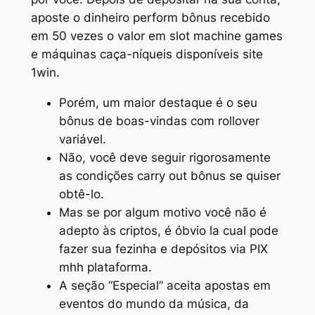
aposte o dinheiro perform bônus recebido
em 50 vezes o valor em slot machine games
e máquinas caça-níqueis disponíveis site
1win.
Porém, um maior destaque é o seu
bônus de boas-vindas com rollover
variável.
Não, você deve seguir rigorosamente
as condições carry out bônus se quiser
obtê-lo.
Mas se por algum motivo você não é
adepto às criptos, é óbvio la cual pode
fazer sua fezinha e depósitos via PIX
mhh plataforma.
A seção “Especial” aceita apostas em
eventos do mundo da música, da