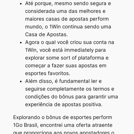
Até porque, mesmo sendo segura e
considerada uma das melhores e
maiores casas de apostas perform
mundo, o 1Win continua sendo uma
Casa de Apostas.
Agora o qual você criou sua conta na
1Win, você está immediately para
explorar some sort of plataforma e
começar a fazer suas apostas em
esportes favoritos.
Além disso, é fundamental ler e
seguirse completamente os termos e
condições do bônus para garantir uma
experiência de apostas positiva.
Explorando o bônus de esportes perform
1Go Brasil, encontrei uma oferta atraente
que proporciona aos novos apostadores o