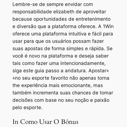
Lembre-se de sempre envidar com
responsabilidade elizabeth de aproveitar
because oportunidades de entretenimento
e diversão que a plataforma oferece. A 1Win
oferece uma plataforma intuitiva e fácil para
usar para que os usuários possam fazer
suas apostas de forma simples e rápida. Se
você é novo na plataforma e deseja saber
tais como fazer uma intencionadamente,
siga este guia passo a andatura. Apostar»
«no seu esporte favorito não apenas torna
the experiência mais emocionante, mas
também incrementa suas chances de tomar
decisões com base no seu noção e paixão
pelo esporte.
In Como Usar O Bônus