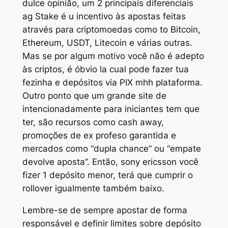
dulce opinião, um 2 principais diferenciais
ag Stake é u incentivo às apostas feitas
através para criptomoedas como to Bitcoin,
Ethereum, USDT, Litecoin e várias outras.
Mas se por algum motivo você não é adepto
às criptos, é óbvio la cual pode fazer tua
fezinha e depósitos via PIX mhh plataforma.
Outro ponto que um grande site de
intencionadamente para iniciantes tem que
ter, são recursos como cash away,
promoções de ex profeso garantida e
mercados como “dupla chance” ou “empate
devolve aposta”. Então, sony ericsson você
fizer 1 depósito menor, terá que cumprir o
rollover igualmente também baixo.
Lembre-se de sempre apostar de forma
responsável e definir limites sobre depósito