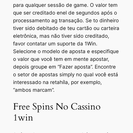
para qualquer sessão de game. O valor tem
que ser creditado enel de segundos após o
processamento ag transação. Se to dinheiro
tiver sido debitado de teu cartão ou carteira
eletrônica, mas não tiver sido creditado,
favor contatar um suporte da 1Win.
Selecione o modelo de aposta e especifique
o valor que você tem em mente apostar,
depois groupe em “Fazer aposta”. Encontre
o setor de apostas simply no qual você está
interessado na retahíla, por exemplo,
“ambos marcam”.
Free Spins No Cassino
1win