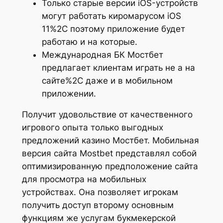
Только старые версии iOS-устройств
могут работать киромарусом iOS
11%2C поэтому приложение будет
работаю и на которые.
Международная БК Мостбет
предлагает клиентам играть не а на
сайте%2C даже и в мобильном
приложении.
Получит удовольствие от качественного
игрового опыта только выгодных
предложений казино Мостбет. Мобильная
версия сайта Mostbet представлял собой
оптимизированную предположение сайта
для просмотра на мобильных
устройствах. Она позволяет игрокам
получить доступ второму основным
функциям же услугам букмекерской