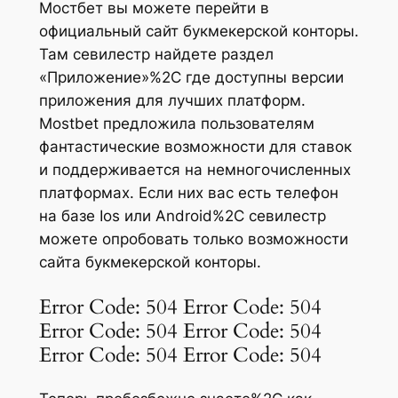
Мостбет вы можете перейти в
официальный сайт букмекерской конторы.
Там севилестр найдете раздел
«Приложение»%2C где доступны версии
приложения для лучших платформ.
Mostbet предложила пользователям
фантастические возможности для ставок
и поддерживается на немногочисленных
платформах. Если них вас есть телефон
на базе Ios или Android%2C севилестр
можете опробовать только возможности
сайта букмекерской конторы.
Error Code: 504 Error Code: 504
Error Code: 504 Error Code: 504
Error Code: 504 Error Code: 504