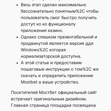
Весь этап сделан максимально
бессознательно понятным%2C чтобы
пользователь смог быстро получить
доступ ко ко функционалу
приложения казино.
Однако слишком презентабельной и
продвинутой является версия ддя
Windows%2C которая
нормализаторской доступна.
А этой статье и предоставим
пошаговые инструкции о том%2C же
скачать и определить приложение
Mostbet а ваше устройство.
Посетителей Мостбет официальный сайт
встречает оригинальным дизайном.
Главная страница площадки посвящена