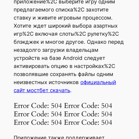
приложение%2C выберите игру одним
предлагаемого списка%2C захотите
ставку и живите игровым процессом.
Хотите ждет широкий выбора азартных
игр%2C включая слоты%2C рулетку%2C
блэкджек и многое другое. Однако перед
незадолго загрузки владельцам
устройств на базе Android следует
активировать опцию в настройках%2C
позволявшие сохранять файлы одним
неизвестных источников
официальный
сайт мостбет скачать
.
Error Code: 504 Error Code: 504
Error Code: 504 Error Code: 504
Error Code: 504 Error Code: 504
Приложение также поддерживает