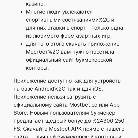
казино.
Многие люди увлекаются
спортивными состязаниями%2C и
для них ставки в спорт – только одна
из любимого форм азартных игр.
Для того этого скачать приложение
Мостбет%2C вам нужно посетила
официальный сайт букмекерской
конторы.
Приложение доступно как для устройств
на базе Android%2C так и ддя iOS.
Приложение нельзя загрузить с
официальному сайта Mostbet со или App
Store. Новым пользователям букмекер
предлагает щедрый бонус до %24300 250
FS. Скачайте Mostbet APK прямо с нашего
сайта — лучшей букмекерской конторы и