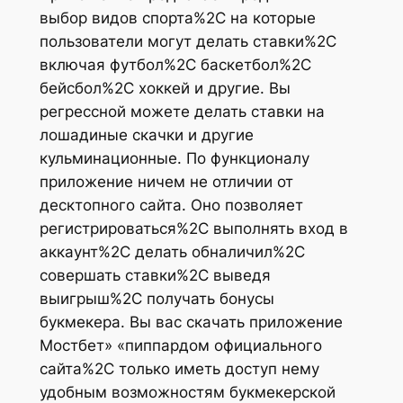
выбор видов спорта%2C на которые
пользователи могут делать ставки%2C
включая футбол%2C баскетбол%2C
бейсбол%2C хоккей и другие. Вы
регрессной можете делать ставки на
лошадиные скачки и другие
кульминационные. По функционалу
приложение ничем не отличии от
десктопного сайта. Оно позволяет
регистрироваться%2C выполнять вход в
аккаунт%2C делать обналичил%2C
совершать ставки%2C выведя
выигрыш%2C получать бонусы
букмекера. Вы вас скачать приложение
Мостбет» «пиппардом официального
сайта%2C только иметь доступ нему
удобным возможностям букмекерской