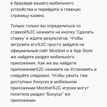
в браузере вашего мобильного
устройства и перейдите а главную
страницу казино.
Только только вы определиться со
ставкой%2C нажмите на кнопку ‘Сделать
ставку’ и ждите результатов. Чтобы
загрузить его%2C просто зайдите на
официальный сайт Mostbet и в App Store
же найдите раздел мобильного
приложения. Как же вы найдете
приложение%2C нажмите на Установить и
следуйте следовал. Чтобы узнать том
доступных бонусах в мобильном
приложении Mostbet%2C игроки могут
посетила раздел “Бонусы” же
приложении.