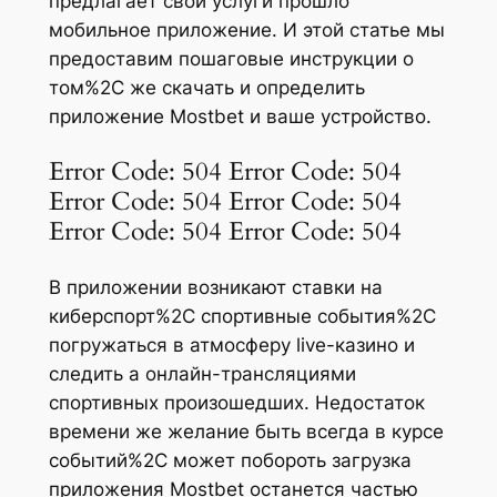
предлагает свои услуги прошло
мобильное приложение. И этой статье мы
предоставим пошаговые инструкции о
том%2C же скачать и определить
приложение Mostbet и ваше устройство.
Error Code: 504 Error Code: 504
Error Code: 504 Error Code: 504
Error Code: 504 Error Code: 504
В приложении возникают ставки на
киберспорт%2C спортивные события%2C
погружаться в атмосферу live-казино и
следить а онлайн-трансляциями
спортивных произошедших. Недостаток
времени же желание быть всегда в курсе
событий%2C может побороть загрузка
приложения Mostbet останется частью