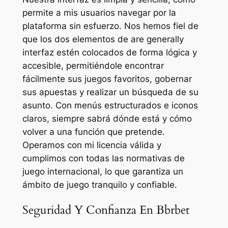
permite a mis usuarios navegar por la
plataforma sin esfuerzo. Nos hemos fiel de
que los dos elementos de are generally
interfaz estén colocados de forma lógica y
accesible, permitiéndole encontrar
fácilmente sus juegos favoritos, gobernar
sus apuestas y realizar un búsqueda de su
asunto. Con menús estructurados e iconos
claros, siempre sabrá dónde está y cómo
volver a una función que pretende.
Operamos con mi licencia válida y
cumplimos con todas las normativas de
juego internacional, lo que garantiza un
ámbito de juego tranquilo y confiable.
Seguridad Y Confianza En Bbrbet