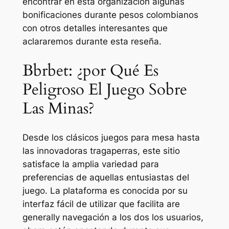
encontrar en esta organizacion algunas
bonificaciones durante pesos colombianos
con otros detalles interesantes que
aclararemos durante esta reseña.
Bbrbet: ¿por Qué Es
Peligroso El Juego Sobre
Las Minas?
Desde los clásicos juegos para mesa hasta
las innovadoras tragaperras, este sitio
satisface la amplia variedad para
preferencias de aquellas entusiastas del
juego. La plataforma es conocida por su
interfaz fácil de utilizar que facilita are
generally navegación a los dos los usuarios,