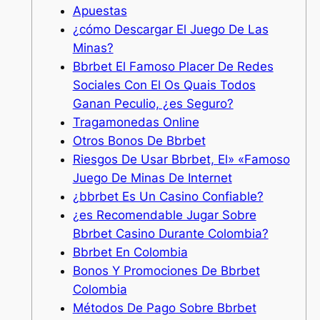
Apuestas
¿cómo Descargar El Juego De Las
Minas?
Bbrbet El Famoso Placer De Redes
Sociales Con El Os Quais Todos
Ganan Peculio, ¿es Seguro?
Tragamonedas Online
Otros Bonos De Bbrbet
Riesgos De Usar Bbrbet, El» «Famoso
Juego De Minas De Internet
¿bbrbet Es Un Casino Confiable?
¿es Recomendable Jugar Sobre
Bbrbet Casino Durante Colombia?
Bbrbet En Colombia
Bonos Y Promociones De Bbrbet
Colombia
Métodos De Pago Sobre Bbrbet