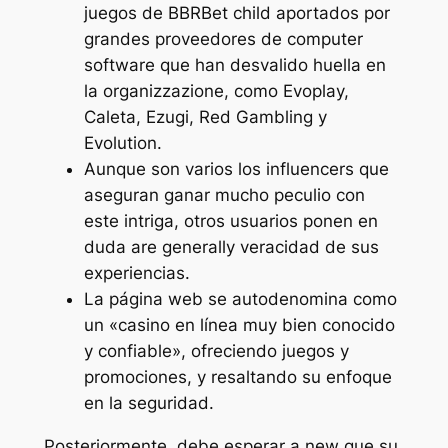
juegos de BBRBet child aportados por
grandes proveedores de computer
software que han desvalido huella en
la organizzazione, como Evoplay,
Caleta, Ezugi, Red Gambling y
Evolution.
Aunque son varios los influencers que
aseguran ganar mucho peculio con
este intriga, otros usuarios ponen en
duda are generally veracidad de sus
experiencias.
La página web se autodenomina como
un «casino en línea muy bien conocido
y confiable», ofreciendo juegos y
promociones, y resaltando su enfoque
en la seguridad.
Posteriormente, debe esperar a new que su