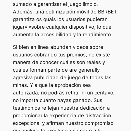
sumado a garantizar el juego limpio.
Además, una optimización móvil de BBRBET
garantiza os quais los usuarios pudieran
jugar» «sobre cualquier dispositivo, lo que
aumenta la accesibilidad y la rendimiento.
Si bien en línea abundan videos sobre
usuarios cobrando tus premios, no existe
manera de conocer cuáles son reales y
cuáles forman parte de are generally
agresiva publicidad de juego de todas las
minas. Y a que la aprobación sea
autorizada, no podrás retirar ni un centavo,
no importa cuánto hayas ganado. Sus
testimonios reflejan nuestra dedicación a
proporcionar la experiencia de distraccion
excepcional y afirman nuestro compromiso
que incluye la excelencia sumado a la