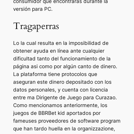
consumidor que encontrarás durante la
versión para PC.
Tragaperras
Lo la cual resulta en la imposibilidad de
obtener ayuda en línea ante cualquier
dificultad tanto del funcionamiento de la
página asi como por algún canto de dinero.
La plataforma tiene protocolos que
aseguran este dinero depositado con los
datos personales, y cuenta con licencia
entre ma Dirigente de Juego para Curazao.
Como mencionamos anteriormente, los
juegos de BBRBet kid aportados por
fameuses proveedores de software program
que han tardo huella en la organizzazione,