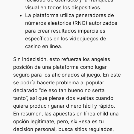
visual en todos los dispositivos.
La plataforma utiliza generadores de
números aleatorios (RNG) autorizados
para crear resultados imparciales
específicos en los videojuegos de
casino en línea.
Sin indecisión, esto refuerza los angeles
posición de una plataforma como lugar
seguro para los aficionados al juego. En este
se podría hacerle problema al popular
declarado “de eso tan bueno no serta
tanto”, así que piense dos vueltas cuando
quiera producir ganar dinero fácil y rápido.
En resumen, las apuestas en línea child una
opción legitimate, pero, si» «esa es tu
decisión personal, busca sitios regulados,