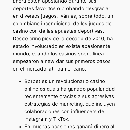
ahora estén apostando durante sus
deportes favoritos o probando desgraciar
en diversos juegos. Iván es, sobre todo, un
colombiano incondicional de los juegos de
casino con de las apuestas deportivas.
Desde principios de la década de 2010, ha
estado involucrado en exista apasionante
mundo, cuando los casinos sobre línea
empezaron a new dar sus primeros pasos
en el mercado latinoamericano.
Bbrbet es un revolucionario casino
online os quais ha ganado popularidad
recientemente gracias a sus agresivas
estrategias de marketing, que incluyen
colaboraciones con influencers de
Instagram y TikTok.
En muchas ocasiones ganará dinero al