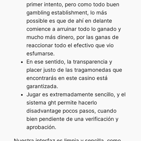
primer intento, pero como todo buen
gambling establishment, lo más
possible es que de ahí en delante
comience a arruinar todo lo ganado y
mucho más dinero, por las ganas de
reaccionar todo el efectivo que vio
esfumarse.
En ese sentido, la transparencia y
placer justo de las tragamonedas que
encontrarás en este casino está
garantizada.
Jugar es extremadamente sencillo, y el
sistema ght permite hacerlo
disadvantage pocos pasos, cuando
bien pendiente de una verificación y
aprobación.
Nuestra interfaz es limpia y sencilla, como