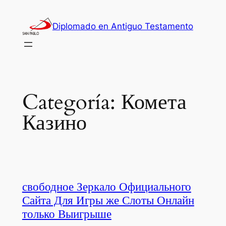
Saltar
al
Diplomado en Antiguo Testamento
contenido
Categoría:
Комета
Казино
свободное Зеркало Официального
Сайта Для Игры же Слоты Онлайн
только Выигрыше