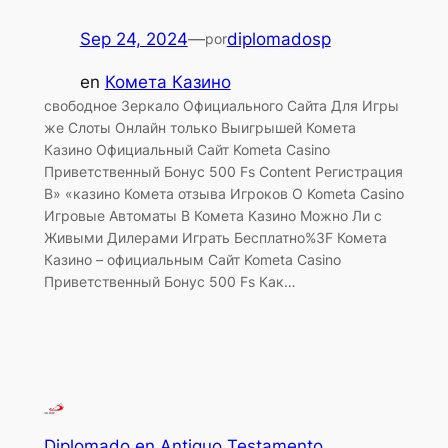
Sep 24, 2024
—
diplomadosp
por
en
Комета Казино
свободное Зеркало Официального Сайта Для Игры
же Слоты Онлайн только Выигрышей Комета
Казино Официальный Сайт Kometa Casino
Приветственный Бонус 500 Fs Content Регистрация
В» «казино Комета отзыва Игроков О Kometa Casino
Игровые Автоматы В Комета Казино Можно Ли с
Живыми Дилерами Играть Бесплатно%3F Комета
Казино – официальным Сайт Kometa Casino
Приветственный Бонус 500 Fs Как…
Diplomado en Antiguo Testamento